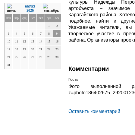
культуры Надежды Петро
август
артобъекта – значимое 
2026
Карагайского района. Хотел
пон
втр
срд
чет
пят
суб
вск
подобное, найти и други
1
2
Уважаемые читатели, вы
творческое участие в пре
3
4
5
6
7
8
9
района. Организаторы проект
10
11
12
13
14
15
16
17
18
19
20
21
22
23
24
25
26
27
28
29
30
31
Комментарии
Гость
Фото выполненной работ
z=photo186402675_2920012
Оставить комментарий