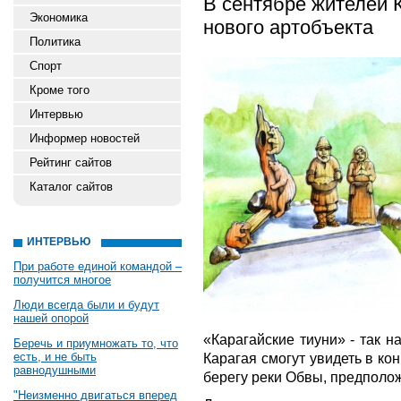
В сентябре жителей 
Экономика
нового артобъекта
Политика
Спорт
Кроме того
Интервью
Информер новостей
Рейтинг сайтов
Каталог сайтов
ИНТЕРВЬЮ
При работе единой командой –
получится многое
Люди всегда были и будут
нашей опорой
«Карагайские тиуни» - так н
Беречь и приумножать то, что
есть, и не быть
Карагая смогут увидеть в ко
равнодушными
берегу реки Обвы, предполож
"Неизменно двигаться вперед