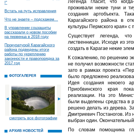
Легенда гласит, что когд
!"
проживали некие туни и ти
Встать на путь исправления
создания артобъекта. Та
Что не знаете – подскажем…
Карагайского района в от
культуры Пермского края» с 
В управлении соцзащиты
рассказали о новом пособии
Существует легенда, чт
на первенца в 2018 году
лиственницах. Исходя из эт
Прокуратурой Карагайского
создать в Карагае некие эл
района подведены итоги
работы по укреплению
К сожалению, по решению эк
законности и правопорядка за
2017 год
не получил возможности ста
зато в рамках проекта «Пер
ФОТОГАЛЕРЕЯ
было предложено реализоват
Идея создания некоего ар
Приобвинского края пок
реализации. На это Минис
были выделены средства в р
решено делать из дерева. З
Дмитриевич Постаногов. Из 
смотреть все фотографии
выбран один. Окончательный
По словам помощника гл
АРХИВ НОВОСТЕЙ