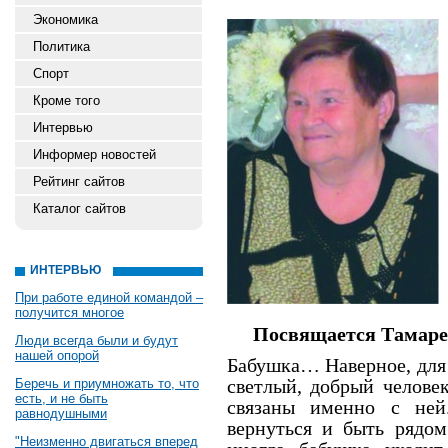
Экономика
Политика
Спорт
Кроме того
Интервью
Информер новостей
Рейтинг сайтов
Каталог сайтов
ИНТЕРВЬЮ
При работе единой командой –
получится многое
Посвящается Тамаре
Люди всегда были и будут
нашей опорой
Бабушка… Наверное, для 
светлый, добрый челове
Беречь и приумножать то, что
есть, и не быть
связаны именно с ней
равнодушными
вернуться и быть рядо
"Неизменно двигаться вперед