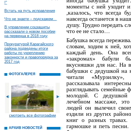
иногда бабушка уходи
!"
моменты с ней уходит и 
Встать на путь исправления
,казалось, что всегда б
навсегда останется в наш
Что не знаете – подскажем…
душу. Трудно передать сло
В управлении соцзащиты
что ее не стало…
рассказали о новом пособии
на первенца в 2018 году
Бабушка всегда переживал
Прокуратурой Карагайского
словам, ходим к ней, хо
района подведены итоги
каждый день. Она все
работы по укреплению
законности и правопорядка за
«закромах» бабули б
2017 год
вкусняшки для нас. На 
бабушки с дедушкой на 
ФОТОГАЛЕРЕЯ
читали «Мурзилку»,
рассказывала интерес
разглядывать семейные ф
молодой. С дедушкой
лечебном массаже, это
людей он вылечил свои
ездили из других район
смотреть все фотографии
книг о разных травах
гармошке и петь песни.
АРХИВ НОВОСТЕЙ