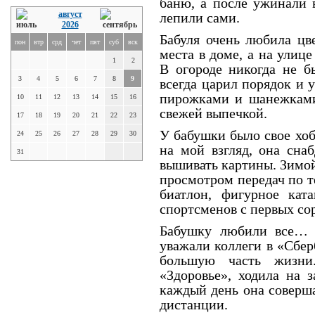
баню, а после ужинали 
август
лепили сами.
2026
Бабуля очень любила цв
пон
втр
срд
чет
пят
суб
вск
места в доме, а на улиц
1
2
В огороде никогда не б
3
4
5
6
7
8
9
всегда царил порядок и 
пирожками и шанежками,
10
11
12
13
14
15
16
свежей выпечкой.
17
18
19
20
21
22
23
У бабушки было свое хоб
24
25
26
27
28
29
30
на мой взгляд, она сна
31
вышивать картины. Зимой
просмотром передач по т
биатлон, фигурное ката
спортсменов с первых со
Бабушку любили все… 
уважали коллеги в «Сбер
большую часть жизни
«Здоровье», ходила на 
каждый день она соверш
дистанции.