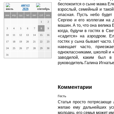
беспокоится о сыне мама Ел
август
взрослый, семейный и такой
2026
опасная. Пусть небо будет
пон
втр
срд
чет
пят
суб
вск
Сергею и его коллегам на 
1
2
машин. А то, что она велика
3
4
5
6
7
8
9
когда, будучи в гостях в Св
10
11
12
13
14
15
16
«садится» на аэродром. Ел
гостях у сына бывает часто.
17
18
19
20
21
22
23
навещает часто, приезжа
24
25
26
27
28
29
30
одноклассниками, школой и 
31
заводилой, каким был в
руководитель Галина Игнать
Комментарии
Гость
Статья просто потрясающе л
желаю ему дальнейших ус
молодец, его семья может им