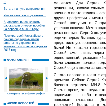
!"
меняются. Для Сергея К
решенным, окончательным
Встать на путь исправления
военного вертолетчика – аф
Что не знаете – подскажем…
другие профессии и мечты. 
В управлении соцзащиты
Сергей поступил в Сызра
рассказали о новом пособии
успешно окончил. Мечта под
на первенца в 2018 году
реальностью. Сергей получи
Прокуратурой Карагайского
еще четверым бывшим курса
района подведены итоги
предстояло усовершенствоват
работы по укреплению
законности и правопорядка за
было! Не хватало горючег
2017 год
Сергей смог лишь через 
единственный, дождавшийс
ФОТОГАЛЕРЕЯ
было слишком велико, ведь 
Сергей еще в школе занимал
С того первого вылета с а
времени. Сейчас Сергей Ко
боевого вертолета МИ-8. 
Светлогорске, что недалеко
смотреть все фотографии
поднимает в небо тяжелы
повышает классность. Д
АРХИВ НОВОСТЕЙ
трехлетний Костя, а в д