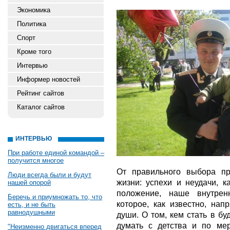
Экономика
Политика
Спорт
Кроме того
Интервью
Информер новостей
Рейтинг сайтов
Каталог сайтов
ИНТЕРВЬЮ
При работе единой командой –
получится многое
От правильного выбора п
Люди всегда были и будут
жизни: успехи и неудачи, к
нашей опорой
положение, наше внутрен
Беречь и приумножать то, что
которое, как известно, на
есть, и не быть
равнодушными
души. О том, кем стать в б
думать с детства и по ме
"Неизменно двигаться вперед