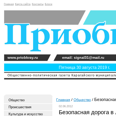
Главная
Карта сайта
Контакты
Блоги
www.priobkray.ru
email: signal31@mail.ru
Пятница 30 августа 2019 г.
Общественно-политическая газета Карагайского муниципальн
Безопасная
Главная
Общество
Общество
02.06.2012
Происшествия
Безопасная дорога в 
Культура и искусство