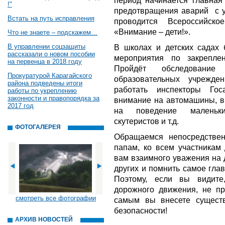
период начинается главная
!"
предотвращения аварий с у
Встать на путь исправления
проводится Всероссийско
«Внимание – дети!».
Что не знаете – подскажем…
В управлении соцзащиты
В школах и детских садах 
рассказали о новом пособии
мероприятия по закрепле
на первенца в 2018 году
Пройдёт обследование
Прокуратурой Карагайского
образовательных учрежд
района подведены итоги
работать инспекторы Гос
работы по укреплению
законности и правопорядка за
внимание на автомашины, в 
2017 год
на поведение маленьки
скутеристов и т.д.
ФОТОГАЛЕРЕЯ
Обращаемся непосредств
папам, ко всем участникам
вам взаимного уважения на 
других и помнить самое глав
Поэтому, если вы видите
дорожного движения, не пр
смотреть все фотографии
самым вы внесете сущест
безопасности!
АРХИВ НОВОСТЕЙ