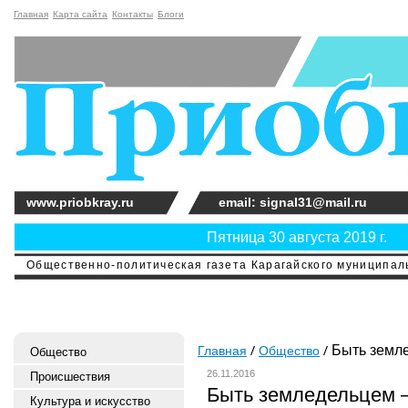
Главная
Карта сайта
Контакты
Блоги
www.priobkray.ru
email: signal31@mail.ru
Пятница 30 августа 2019 г.
Общественно-политическая газета Карагайского муниципальн
Быть земле
Главная
Общество
Общество
26.11.2016
Происшествия
Быть земледельцем –
Культура и искусство