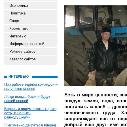
Экономика
Политика
Спорт
Кроме того
Интервью
Информер новостей
Рейтинг сайтов
Каталог сайтов
ИНТЕРВЬЮ
При работе единой командой –
получится многое
Есть в мире ценности, зн
Люди всегда были и будут
воздух, земля, вода, со
нашей опорой
поставить и хлеб – древ
Беречь и приумножать то, что
человеческого труда. Х
есть, и не быть
равнодушными
сопровождает нас от пе
добрый наш друг, имя ко
"Неизменно двигаться вперед