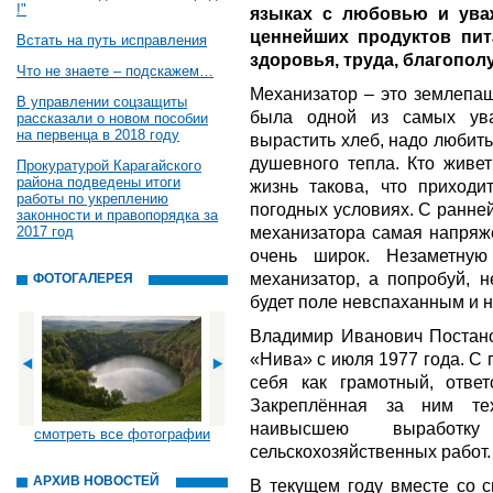
!"
языках с любовью и ува
ценнейших продуктов пит
Встать на путь исправления
здоровья, труда, благополу
Что не знаете – подскажем…
Механизатор – это землепаш
В управлении соцзащиты
была одной из самых ув
рассказали о новом пособии
на первенца в 2018 году
вырастить хлеб, надо любить
душевного тепла. Кто живет
Прокуратурой Карагайского
района подведены итоги
жизнь такова, что приходи
работы по укреплению
погодных условиях. С ранней
законности и правопорядка за
механизатора самая напряже
2017 год
очень широк. Незаметную
механизатор, а попробуй, н
ФОТОГАЛЕРЕЯ
будет поле невспаханным и 
Владимир Иванович Постано
«Нива» с июля 1977 года. С
себя как грамотный, ответ
Закреплённая за ним те
наивысшею выработ
смотреть все фотографии
сельскохозяйственных работ.
АРХИВ НОВОСТЕЙ
В текущем году вместе со 