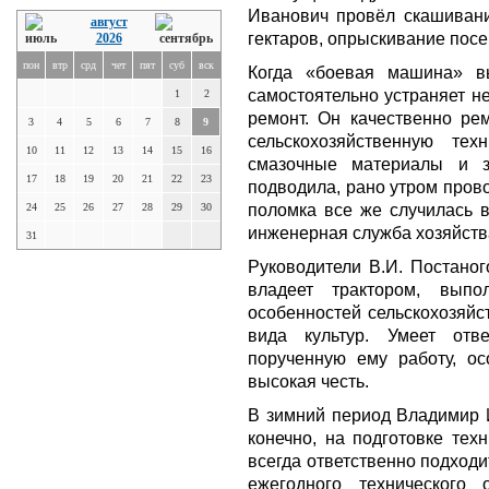
Иванович провёл скашивани
август
гектаров, опрыскивание посе
2026
пон
втр
срд
чет
пят
суб
вск
Когда «боевая машина» вы
самостоятельно устраняет н
1
2
ремонт. Он качественно ре
3
4
5
6
7
8
9
сельскохозяйственную тех
10
11
12
13
14
15
16
смазочные материалы и з
17
18
19
20
21
22
23
подводила, рано утром прово
поломка все же случилась 
24
25
26
27
28
29
30
инженерная служба хозяйств
31
Руководители В.И. Постаног
владеет трактором, выпо
особенностей сельскохозяйс
вида культур. Умеет от
порученную ему работу, ос
высокая честь.
В зимний период Владимир И
конечно, на подготовке тех
всегда ответственно подходи
ежегодного технического 