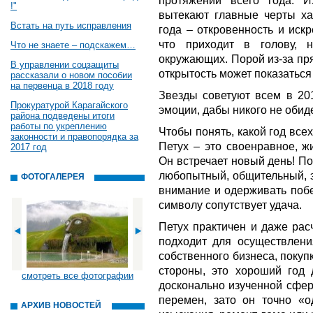
протяжении всего года. И
!"
вытекают главные черты ха
Встать на путь исправления
года – откровенность и искр
что приходит в голову, 
Что не знаете – подскажем…
окружающих. Порой из-за пр
В управлении соцзащиты
открытость может показаться
рассказали о новом пособии
на первенца в 2018 году
Звезды советуют всем в 201
Прокуратурой Карагайского
эмоции, дабы никого не обид
района подведены итоги
работы по укреплению
Чтобы понять, какой год всех
законности и правопорядка за
Петух – это своенравное, ж
2017 год
Он встречает новый день! По
любопытный, общительный, э
ФОТОГАЛЕРЕЯ
внимание и одерживать побе
символу сопутствует удача.
Петух практичен и даже рас
подходит для осуществлени
собственного бизнеса, покуп
стороны, это хороший год 
смотреть все фотографии
досконально изученной сфер
перемен, зато он точно «о
АРХИВ НОВОСТЕЙ