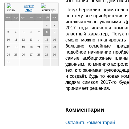
изыскания, ремонт дома или 
август
Петух бережлив, внимателен
2026
поэтому все приобретения и 
пон
втр
срд
чет
пят
суб
вск
исключительно удачными. Др
1
2
2017 года является компа
3
4
5
6
7
8
9
властный характер, Петух н
смело можно планировать
10
11
12
13
14
15
16
большие семейные празд
17
18
19
20
21
22
23
подобное начинание пройдёт
24
25
26
27
28
29
30
самые амбициозные планы
31
удачным, по мнению астролог
тех, кто занимает руководящ
и создаёт, будь то новая к
людям символ 2017-го будет
принимает решения.
Комментарии
Оставить комментарий