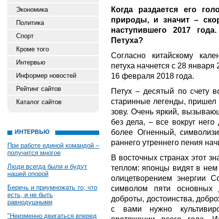
Когда раздается его го
Экономика
природы, и значит – ско
Политика
наступившего 2017 года
Спорт
Петуха?
Кроме того
Согласно китайскому кале
Интервью
петуха начнется с 28 января 2
16 февраля 2018 года.
Информер новостей
Рейтинг сайтов
Петух – десятый по счету в
старинные легенды, пришел 
Каталог сайтов
зову. Очень яркий, вызываю
без дела, – все вокруг него
более Огненный, символизи
ИНТЕРВЬЮ
раннего утреннего пения нач
При работе единой командой –
получится многое
В восточных странах этот з
Люди всегда были и будут
теплом: японцы видят в нем
нашей опорой
олицетворением энергии С
Беречь и приумножать то, что
символом пяти основных д
есть, и не быть
доброты, достоинства, добро
равнодушными
с вами нужно культивир
"Неизменно двигаться вперед