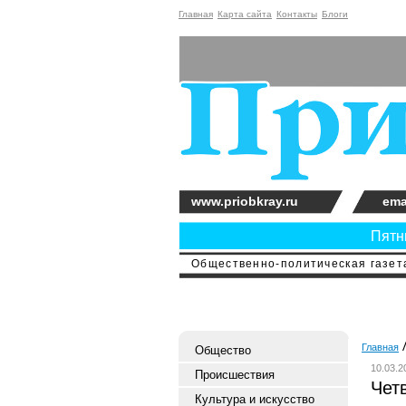
Главная
Карта сайта
Контакты
Блоги
www.priobkray.ru
ema
Пятни
Общественно-политическая газета
Главная
Общество
10.03.2
Происшествия
Чет
Культура и искусство