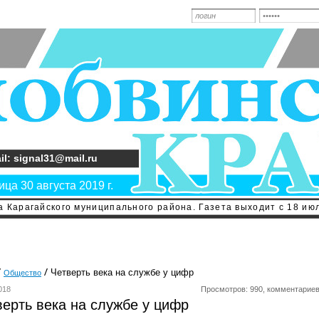
il: signal31@mail.ru
ца 30 августа 2019 г.
 Карагайского муниципального района. Газета выходит с 18 июл
Четверть века на службе у цифр
Общество
018
Просмотров: 990, комментариев
верть века на службе у цифр