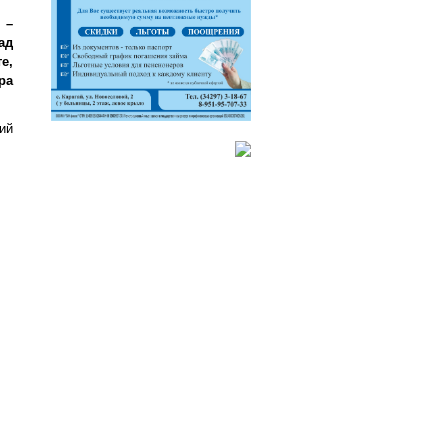
 –
ад
е,
ра
ий