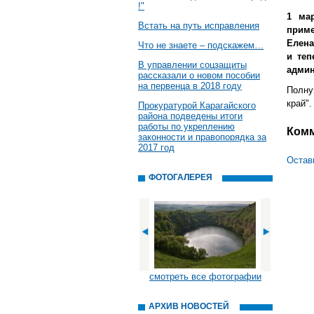
!"
1 ма
Встать на путь исправления
приме
Елена
Что не знаете – подскажем…
и теп
В управлении соцзащиты
админ
рассказали о новом пособии
на первенца в 2018 году
Полну
край".
Прокуратурой Карагайского
района подведены итоги
работы по укреплению
Ком
законности и правопорядка за
2017 год
Остав
ФОТОГАЛЕРЕЯ
смотреть все фотографии
АРХИВ НОВОСТЕЙ