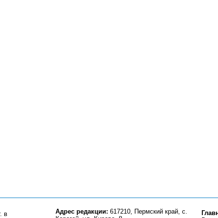
Адрес редакции:
617210, Пермский край, с.
Глав
. в