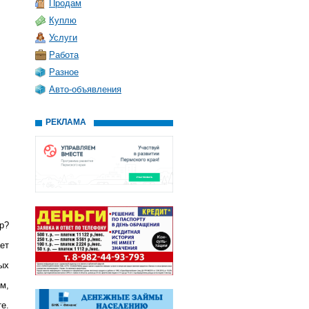
Продам
Куплю
Услуги
Работа
Разное
Авто-объявления
РЕКЛАМА
р?
ет
ых
ем,
те.