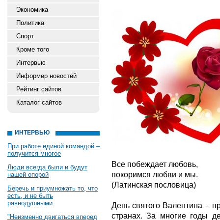
Экономика
Политика
Спорт
Кроме того
Интервью
Информер новостей
Рейтинг сайтов
Каталог сайтов
ИНТЕРВЬЮ
При работе единой командой –
получится многое
Все побеждает любовь,
Люди всегда были и будут
покоримся любви и мы.
нашей опорой
(Латинская пословица)
Беречь и приумножать то, что
есть, и не быть
равнодушными
День святого Валентина – п
странах. За многие годы д
"Неизменно двигаться вперед