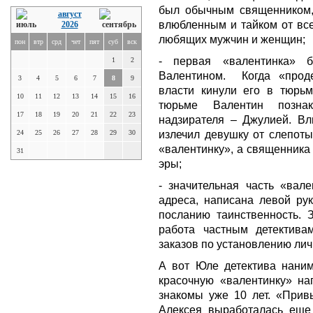
был обычным священником,
август
влюбленным и тайком от все
2026
любящих мужчин и женщин;
пон
втр
срд
чет
пят
суб
вск
- первая «валентинка» 
1
2
Валентином. Когда «проде
3
4
5
6
7
8
9
власти кинули его в тюрьм
10
11
12
13
14
15
16
тюрьме Валентин позна
17
18
19
20
21
22
23
надзирателя – Джулией. В
излечил девушку от слепоты
24
25
26
27
28
29
30
«валентинку», а священника
31
эры;
- значительная часть «вал
адреса, написана левой рук
посланию таинственность. 
работа частным детектива
заказов по установлению лич
А вот Юле детектива наним
красочную «валентинку» на
знакомы уже 10 лет. «Прив
Алексея выработалась еще