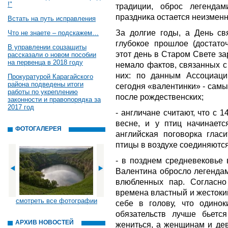
!"
традиции, оброс легенда
праздника остается неизменн
Встать на путь исправления
За долгие годы, а День св
Что не знаете – подскажем…
глубокое прошлое (достаточ
В управлении соцзащиты
этот день в Старом Свете за
рассказали о новом пособии
на первенца в 2018 году
немало фактов, связанных с
них: по данным Ассоциаци
Прокуратурой Карагайского
района подведены итоги
сегодня «валентинки» - сам
работы по укреплению
после рождественских;
законности и правопорядка за
2017 год
- англичане считают, что с 
весне, и у птиц начинаетс
ФОТОГАЛЕРЕЯ
английская поговорка глас
птицы в воздухе соединяютс
- в позднем средневековье 
Валентина обросло легенда
влюбленных пар. Согласно
времена властный и жестоки
смотреть все фотографии
себе в голову, что одино
обязательств лучше бьетс
АРХИВ НОВОСТЕЙ
жениться, а женщинам и де