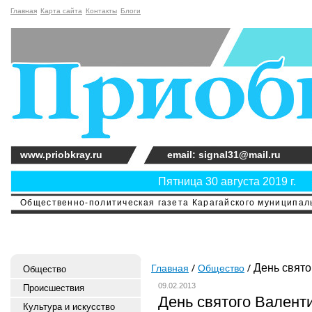
Главная
Карта сайта
Контакты
Блоги
www.priobkray.ru
email: signal31@mail.ru
Пятница 30 августа 2019 г.
Общественно-политическая газета Карагайского муниципальн
День свято
Главная
Общество
Общество
09.02.2013
Происшествия
День святого Валент
Культура и искусство