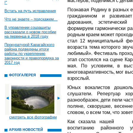
мастеров, поделимся с детьм
!"
Познавая Родину в разных е
Встать на путь исправления
гражданином и развивае
Что не знаете – подскажем…
дарования, эстетически
В управлении соцзащиты
формируем гармонически раз
рассказали о новом пособии
родным краем может проходи
на первенца в 2018 году
стал 12 муниципальный фес
Прокуратурой Карагайского
возраста тема которого звуч
района подведены итоги
любимый». Фестиваль проход
работы по укреплению
законности и правопорядка за
этап состоялся на сцене Кар
2017 год
мая. По условиям, в выст
многовариативность, мог выст
ФОТОГАЛЕРЕЯ
взрослый.
Юных вокалистов дошколь
слушатели. Репертуар хо
разнообразен, дети пели час
поляне, скворушке, весенней 
словом, о всем том, что зове
смотреть все фотографии
Как сказала нашей газ
воспитанию районного у
АРХИВ НОВОСТЕЙ