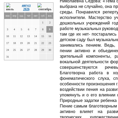
Николаевна Седова: «Тема ф
август
выбрана не случайно, она п
2026
среды. Понравился реперту
пон
втр
срд
чет
пят
суб
вск
исполнители. Мастерство у
дошкольных учреждений год 
1
2
работе музыкальных руково
3
4
5
6
7
8
9
там где их нет- постарались
10
11
12
13
14
15
16
детском саду был музыкальн
17
18
19
20
21
22
23
занимались пением. Ведь, 
пении активно и объедине
24
25
26
27
28
29
30
зрительный компоненты, р
31
вокальной деятельности фор
совершенствуются рече
Благотворна работа в х
фонематического слуха, с
особенности произношения г
воздействии пения на разви
упомянуть и о его влиянии 
Природные задатки ребенка 
Пение самым благотворным о
активно влияет на разв
творческих, художествен