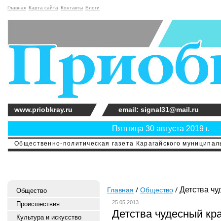
Главная
Карта сайта
Контакты
Блоги
www.priobkray.ru
email: signal31@mail.ru
Пятница 30 августа 2019 г.
Общественно-политическая газета Карагайского муниципальн
Детства чу
Главная
Общество
Общество
25.05.2013
Происшествия
Детства чудесный кр
Культура и искусство