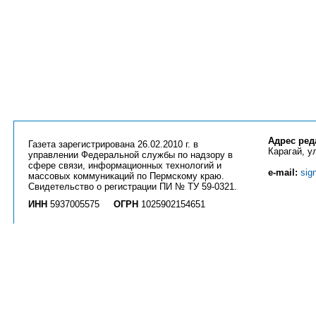
Адрес ред
Газета зарегистрирована 26.02.2010 г. в
Карагай, ул
управлении Федеральной службы по надзору в
сфере связи, информационных технологий и
e-mail:
sig
массовых коммуникаций по Пермскому краю.
Свидетельство о регистрации ПИ № ТУ 59-0321.
ИНН
5937005575
ОГРН
1025902154651
Вся информация на сайте
priobkray.ru
и странице
vk.com/priobkray
является ин
Использование любых материалов возможно только с разрешения редакции га
активной ссылки. Все статьи и фотографии являются объектом авторских прав
прав.