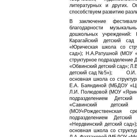
литературных и других. О
способствуем развитию разл
В заключение фестивал
благодарности музыкаль
дошкольных учреждений:
Карагайский детский са
«Юрическая школа со стр
сад»); Н.А.Ратушной (МОУ
структурное подразделение 
«Обвинский детский сад»; Л
детский сад №5»); О.И. 
основная школа со структур
Е.А. Баяндиной (МБДОУ «ЦР
Л.И. Полюдовой (МОУ «Ярин
подразделением Детский
«Савинский детский
(МОУ«Рождественская с
подразделением Детский
«Нердвинский детский сад»)
основная школа со структу
Л.А. Фаттаховой (МБДОУ «Ме