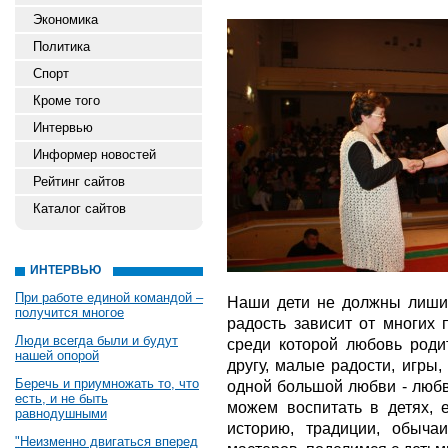
Экономика
Политика
Спорт
Кроме того
Интервью
Информер новостей
Рейтинг сайтов
Каталог сайтов
ИНТЕРВЬЮ
При работе единой командой –
Наши дети не должны лишить
получится многое
радость зависит от многих 
Люди всегда были и будут
среди которой любовь родит
нашей опорой
другу, малые радости, игры
Беречь и приумножать то, что
одной большой любви - любв
есть, и не быть
можем воспитать в детях, 
равнодушными
историю, традиции, обыча
"Неизменно двигаться вперед