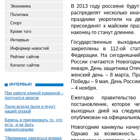
В 2013 году россияне будут
Экономика
распределят несколько инач
Политика
праздники укоротили на д
Спорт
присоединят к майским праз
Кроме того
наконец-то станут длиннее.
Интервью
Государственные выходн
закреплены в 112-ой стат
Информер новостей
Федерации. На сегодняшни
Рейтинг сайтов
России считаются Новогодни
Каталог сайтов
января, День защитника Оте
женский день – 8 марта, Пр
Победы – 9 мая, День России
ИНТЕРВЬЮ
– 4 ноября.
При работе единой командой –
Ежегодно правительство
получится многое
постановление, которое ч
Люди всегда были и будут
выходных дней на следующ
нашей опорой
опубликован на официальном
Беречь и приумножать то, что
есть, и не быть
Новогодние каникулы начнут
равнодушными
Однако за возможность 
"Неизменно двигаться вперед