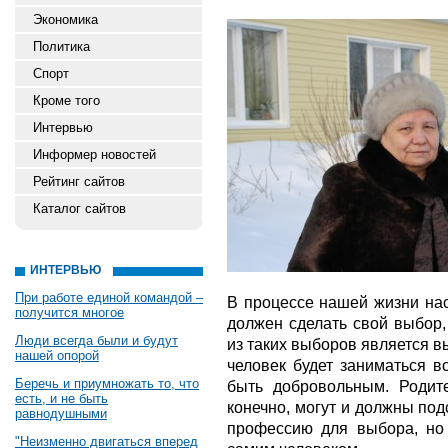
Экономика
Политика
Спорт
Кроме того
Интервью
Информер новостей
Рейтинг сайтов
Каталог сайтов
ИНТЕРВЬЮ
При работе единой командой –
В процессе нашей жизни нас
получится многое
должен сделать свой выбор,
Люди всегда были и будут
из таких выборов является в
нашей опорой
человек будет заниматься 
Беречь и приумножать то, что
быть добровольным. Родите
есть, и не быть
конечно, могут и должны под
равнодушными
профессию для выбора, но
"Неизменно двигаться вперед