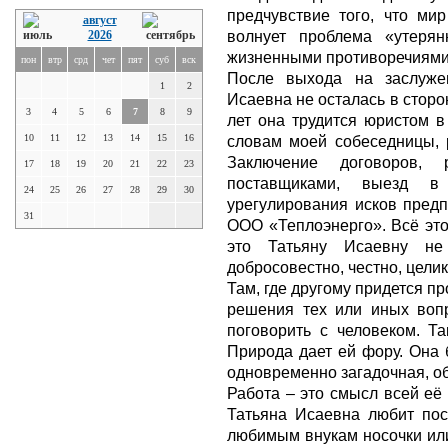
предчувствие того, что ми
август
волнует проблема «утерян
2026
жизненными противоречиями,
пон
втр
срд
чет
пят
суб
вск
После выхода на заслуже
1
2
Исаевна не осталась в сторо
3
4
5
6
7
8
9
лет она трудится юристом в
10
11
12
13
14
15
16
словам моей собеседницы, р
Заключение договоров, 
17
18
19
20
21
22
23
поставщиками, выезд 
24
25
26
27
28
29
30
урегулирования исков предп
31
ООО «Теплоэнерго». Всё это
это Татьяну Исаевну не
добросовестно, честно, цели
Там, где другому придется 
решения тех или иных вопр
поговорить с человеком. Та
Природа дает ей фору. Она 
одновременно загадочная, об
Работа – это смысл всей её
Татьяна Исаевна любит пос
любимым внукам носочки или