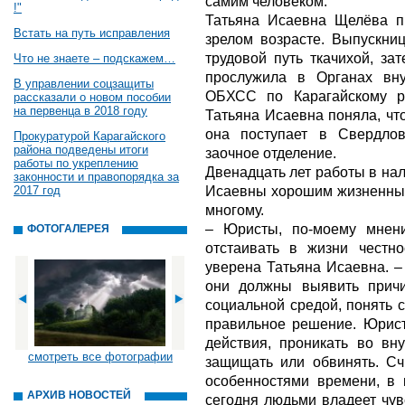
самим человеком.
!"
Татьяна Исаевна Щелёва 
Встать на путь исправления
зрелом возрасте. Выпускни
трудовой путь ткачихой, за
Что не знаете – подскажем…
прослужила в Органах вн
В управлении соцзащиты
ОБХСС по Карагайскому ра
рассказали о новом пособии
на первенца в 2018 году
Татьяна Исаевна поняла, чт
она поступает в Свердлов
Прокуратурой Карагайского
района подведены итоги
заочное отделение.
работы по укреплению
Двенадцать лет работы в на
законности и правопорядка за
Исаевны хорошим жизненным 
2017 год
многому.
– Юристы, по-моему мнен
ФОТОГАЛЕРЕЯ
отстаивать в жизни честнос
уверена Татьяна Исаевна. –
они должны выявить прич
социальной средой, понять 
правильное решение. Юрис
действия, проникать во вну
смотреть все фотографии
защищать или обвинять. Сч
особенностями времени, в 
АРХИВ НОВОСТЕЙ
сегодня людьми владеет чувс