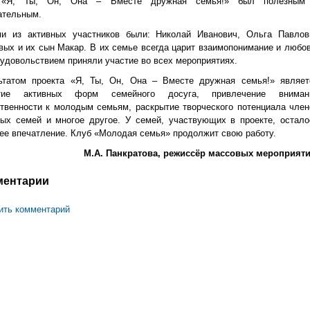
 «Я, Ты, Он, Она – Вместе дружная семья!» был полезным
ательным.
и из активных участников были: Николай Иванович, Ольга Павлов
вых и их сын Макар. В их семье всегда царит взаимопонимание и любов
 удовольствием приняли участие во всех мероприятиях.
ьтатом проекта «Я, Ты, Он, Она – Вместе дружная семья!» являет
итие активных форм семейного досуга, привлечение вниман
твенности к молодым семьям, раскрытие творческого потенциала член
ых семей и многое другое. У семей, участвующих в проекте, остало
ее впечатление. Клуб «Молодая семья» продолжит свою работу.
М.А. Панкратова, режиссёр массовых мероприяти
ментарии
ить комментарий