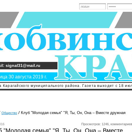
il: signal31@mail.ru
ца 30 августа 2019 г.
 Карагайского муниципального района. Газета выходит с 18 июл
Клуб "Молодая семья" "Я, Ты, Он, Она – Вместе дружная
Общество
016
Просмотров: 1246, комментариев
б "Молодая семья" "Я, Ты, Он, Она – Вместе