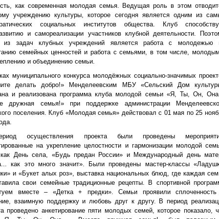
сть, как современная молодая семья. Ведущая роль в этом отводит
ому учреждению культуры, которое сегодня является одним из сам
ратических социальных институтов общества. Клуб способству
азвитию и самореализации участников клубной деятельности. Поэто
й из задач клубных учреждений является работа с молодежью 
танию семейных ценностей и работа с семьями, в том числе, молодым
реплению и объединению семьи.
ках муниципального конкурса молодёжных социально-значимых проект
ите делать добро!» Менделеевским МБУ «Сельский Дом культур
ана и реализована программа клуба молодой семьи «Я, Ты, Он, Она
е дружная семья!» при поддержке администрации Менделеевско
кого поселения. Клуб «Молодая семья» действовал с 01 мая по 25 нояб
ода.
риод осуществления проекта были проведены мероприяти
тированные на укрепление целостности и гармонизации молодой семь
 как День села, «Будь предан России» и Международный день мате
... как это много значит». Были проведены мастер-классы «Ладушк
ки» и «Букет алых роз», выставка национальных блюд, где каждая сем
тавила свои семейные традиционные рецепты. В спортивной програм
туем вместе – «Детка + предки». Семьи проявили сплоченность
ние, взаимную поддержку и любовь друг к другу. В период реализац
та проведено анкетирование пяти молодых семей, которое показало, ч