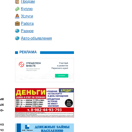
Продам
Куплю
Услуги
Работа
Разное
Авто-объявления
РЕКЛАМА
ые
ых
о-
на
ую