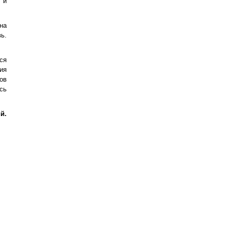
 и
на
ь.
ся
ия
ов
сь
й.