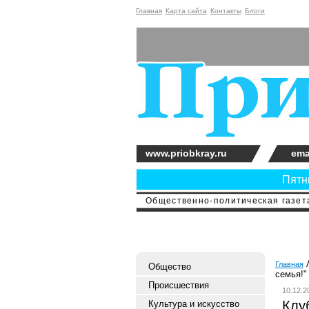
Главная
Карта сайта
Контакты
Блоги
www.priobkray.ru
ema
Пятни
Общественно-политическая газета
Главная
Общество
семья!"
Происшествия
10.12.2
Клу
Культура и искусство