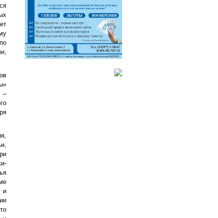
ся
ых
ет
му
по
и,
ов
ы»
 –
го
ря
я,
и,
ри
и-
ья
ме
 и
ии
то