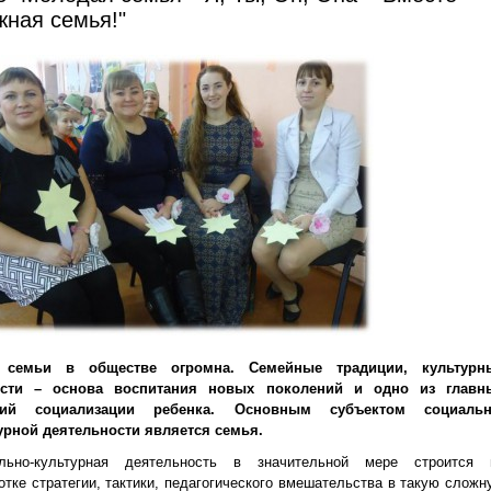
жная семья!"
 семьи в обществе огромна. Семейные традиции, культурн
ости – основа воспитания новых поколений и одно из главн
вий социализации ребенка. Основным субъектом социальн
урной деятельности является семья.
льно-культурная деятельность в значительной мере строится 
отке стратегии, тактики, педагогического вмешательства в такую сложн