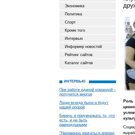
дру
Экономика
Политика
Спорт
Кроме того
Интервью
Информер новостей
Рейтинг сайтов
Каталог сайтов
ИНТЕРВЬЮ
При работе единой командой –
получится многое
Роль
Люди всегда были и будут
ценн
нашей опорой
усло
Беречь и приумножать то, что
культ
есть, и не быть
равнодушными
Социа
выраб
"Неизменно двигаться вперед