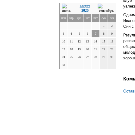
клуб
август
увлек
2026
Одним
пон
втр
срд
чет
пят
суб
вск
Ивано
1
2
Они с
3
4
5
6
7
8
9
Резул
разв
10
11
12
13
14
15
16
общес
17
18
19
20
21
22
23
молод
24
25
26
27
28
29
30
хорош
31
Ком
Остав