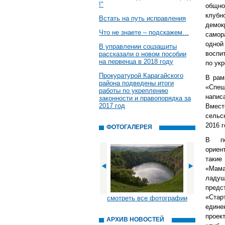
!"
общно
клубн
Встать на путь исправления
демок
Что не знаете – подскажем…
самор
одно
В управлении соцзащиты
воспи
рассказали о новом пособии
на первенца в 2018 году
по ук
Прокуратурой Карагайского
В рам
района подведены итоги
«Спеш
работы по укреплению
напис
законности и правопорядка за
2017 год
Вмест
сельс
2016 г
ФОТОГАЛЕРЕЯ
В пе
ориен
такие
«Мама
ладуш
предс
«Стар
смотреть все фотографии
едине
проек
АРХИВ НОВОСТЕЙ