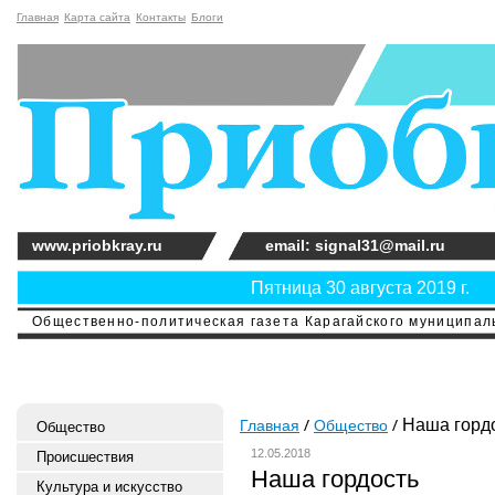
Главная
Карта сайта
Контакты
Блоги
www.priobkray.ru
email: signal31@mail.ru
Пятница 30 августа 2019 г.
Общественно-политическая газета Карагайского муниципальн
Наша горд
Главная
Общество
Общество
12.05.2018
Происшествия
Наша гордость
Культура и искусство