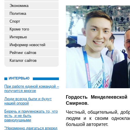
Экономика
Политика
Спорт
Кроме того
Интервью
Информер новостей
Рейтинг сайтов
Каталог сайтов
ИНТЕРВЬЮ
При работе единой командой –
получится многое
Гордость Менделеевской
Люди всегда были и будут
Смирнов.
нашей опорой
Беречь и приумножать то, что
Честный, общительный, добр
есть, и не быть
людям и к своим однокла
равнодушными
большой авторитет.
"Неизменно двигаться вперед