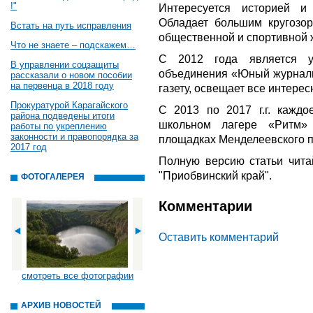
!"
Интересуется историей и 
Обладает большим кругозор
Встать на путь исправления
общественной и спортивной 
Что не знаете – подскажем…
С 2012 года является уч
В управлении соцзащиты
объединения «Юный журнали
рассказали о новом пособии
на первенца в 2018 году
газету, освещает все интере
Прокуратурой Карагайского
С 2013 по 2017 г.г. кажд
района подведены итоги
школьном лагере «Ритм»
работы по укреплению
законности и правопорядка за
площадках Менделеевского п
2017 год
Полную версию статьи чита
"Приобвинский край".
ФОТОГАЛЕРЕЯ
Комментарии
Оставить комментарий
смотреть все фотографии
АРХИВ НОВОСТЕЙ