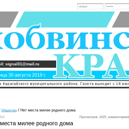
il: signal31@mail.ru
ца 30 августа 2019 г.
 Карагайского муниципального района. Газета выходит с 18 июл
Нет места милее родного дома
Общество
013
Просмотров: 2025, комментариев
 места милее родного дома