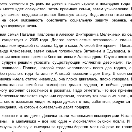
рме семейного устройства детей в нашей стране в последние годы 
м месте идет опекунство, затем приемная семья, затем усыновление. 
ную семью государство делает большую ставку. Ведь именно такие сем
 на себя обязанность обеспечить социальную защиту ребенка, е
ную взрослую жизнь.
ная семья Натальи Павловны и Алексея Викторовича Мелехиных из се
 существует с 2005 года. Долгое время семья оставалась с сильн
ладанием мужской половины. Судите сами: Алексей Викторович, Никита
андр Алексевичи, затем семья пополнилась Виталием и Эдуардом, а 
ствии некоторого времени Константином и Александром. Спустя некотор
 супруги решили украсить существующий коллектив девочками: так
 появилась Полина, которой тогда исполнилось всего два годика, а
бре прошлого года Наталья и Алексей привезли в дом Вику. В свои се
евочка имела статус инвалида, она плохо двигалась, плохо говорила. 
желательная семейная атмосфера делает чудеса, и сейчас девоч
ногу догоняет сверстников в развитии. Надо отметить, что все приемн
Мелехиных являются круглыми сиротами, поэтому так важно им знать, ч
на свете взрослые люди, которые думают о них, заботятся, радуются 
рождения, на которые обязательно дарят подарки.
 хорошо в этом доме. Девочки стали маленькими помощницами Натал
вны, а мальчишки – все как один – любителями рыбной ловли. И 
езную» рыбалку с выездом за пределы берегов местной реки во главе