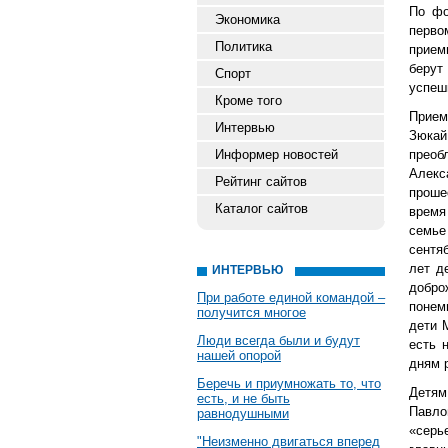
По фо
Экономика
перво
Политика
прием
берут
Спорт
успеш
Кроме того
Прием
Интервью
Зюкай
Информер новостей
преоб
Алекс
Рейтинг сайтов
проше
Каталог сайтов
время
семье
сентя
лет д
ИНТЕРВЬЮ
добро
При работе единой командой –
понем
получится многое
дети 
Люди всегда были и будут
есть 
нашей опорой
дням 
Беречь и приумножать то, что
Детям
есть, и не быть
Павло
равнодушными
«серь
"Неизменно двигаться вперед