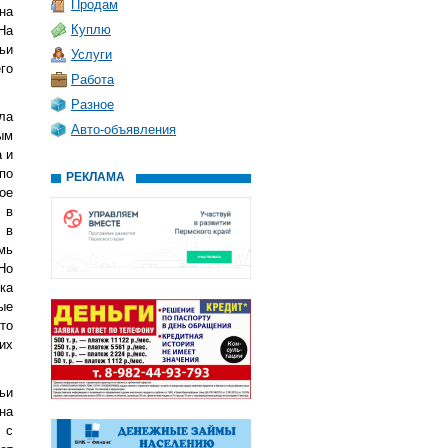
Продам
на
Куплю
На
ьи
Услуги
го
Работа
Разное
ла
Авто-объявления
ым
 и
по
РЕКЛАМА
ое
 в
 в
мь
Но
ка
ые
то
их
ьи
на
 с