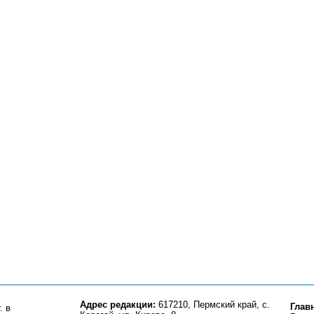
Адрес редакции:
617210, Пермский край, с.
Глав
. в