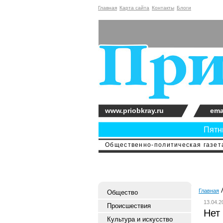
Главная
Карта сайта
Контакты
Блоги
www.priobkray.ru
ema
Пятни
Общественно-политическая газета
Главная
Общество
13.04.2
Происшествия
Нет
Культура и искусство