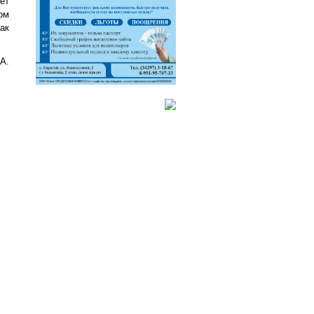
ет
ом
ак
А.