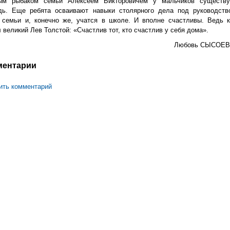
ым рыбаком семьи Алексеем Викторовичем у мальчиков существу
дь. Еще ребята осваивают навыки столярного дела под руководств
 семьи и, конечно же, учатся в школе. И вполне счастливы. Ведь к
 великий Лев Толстой: «Счастлив тот, кто счастлив у себя дома».
Любовь СЫСОЕВ
ментарии
ить комментарий