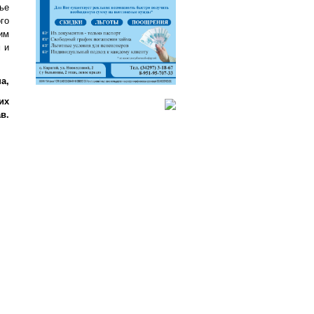
ье
го
им
 и
а,
их
в.