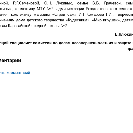
иной, Р.Г.Семеновой, О.Н. Лукиных, семье В.В. Грачевой, сем
чкиных, коллективу МТУ №2, администрации Рождественского сельско
ения, коллективу магазина «Строй сам» ИП Комарова Г.И., творческ
инениям дома детского творчества «Кудесница», «Мир игрушек», детям
огам Карагайской средней школы №2.
Е.Клюкин
ущий специалист комиссии по делам несовершеннолетних и защите 
пра
ментарии
ить комментарий