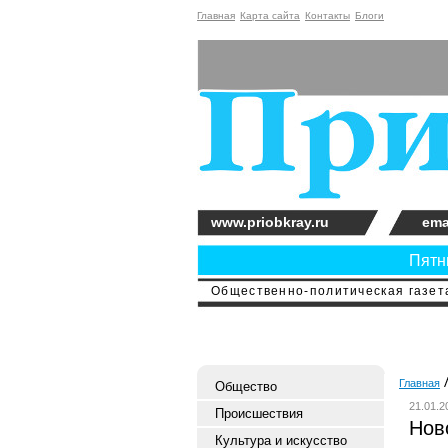
Главная
Карта сайта
Контакты
Блоги
www.priobkray.ru
ema
Пятни
Общественно-политическая газета
Главная
Общество
21.01.2
Происшествия
Нов
Культура и искусство