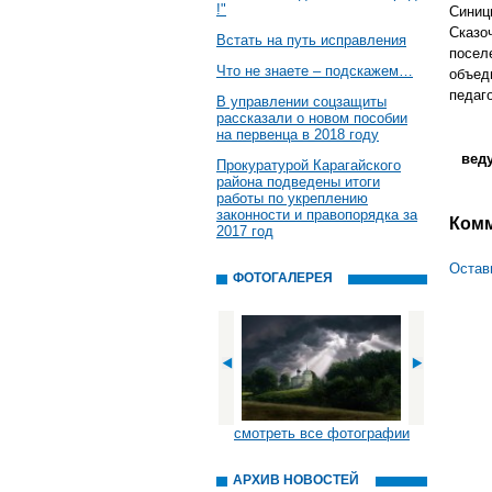
!"
Синиц
Сказо
Встать на путь исправления
посел
Что не знаете – подскажем…
объед
педаг
В управлении соцзащиты
рассказали о новом пособии
на первенца в 2018 году
вед
Прокуратурой Карагайского
района подведены итоги
работы по укреплению
законности и правопорядка за
Ком
2017 год
Остав
ФОТОГАЛЕРЕЯ
смотреть все фотографии
АРХИВ НОВОСТЕЙ