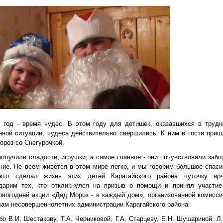
 год - время чудес. В этом году для детишек, оказавшихся в трудн
нной ситуации, чудеса действительно свершились. К ним в гости приш
ороз со Снегурочкой.
получили сладости, игрушки, а самое главное - они почувствовали забот
ние. Не всем живется в этом мире легко, и мы говорим большое спаси
кто сделал жизнь этих детей Карагайского района чуточку ярч
дарим тех, кто откликнулся на призыв о помощи и принял участие
овогодней акции «Дед Мороз - в каждый дом», организованной комисси
лам несовершеннолетних администрации Карагайского района.
бо В.И. Шестакову, Т.А. Черниковой, Г.А. Старцеву, Е.Н. Шушариной, Л.