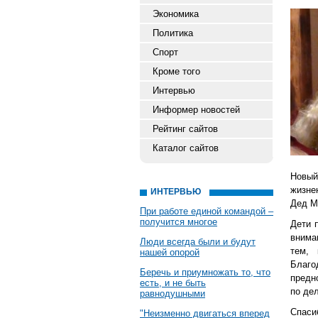
Экономика
Политика
Спорт
Кроме того
Интервью
Информер новостей
Рейтинг сайтов
Каталог сайтов
Новый
жизне
ИНТЕРВЬЮ
Дед М
При работе единой командой –
получится многое
Дети 
внима
Люди всегда были и будут
тем, 
нашей опорой
Благо
Беречь и приумножать то, что
предн
есть, и не быть
по де
равнодушными
Спаси
"Неизменно двигаться вперед