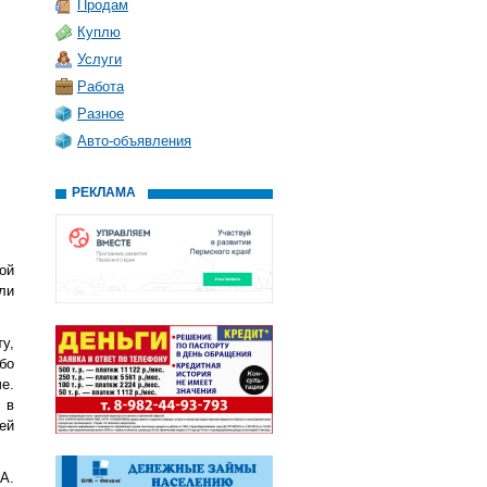
Продам
Куплю
Услуги
Работа
Разное
Авто-объявления
РЕКЛАМА
ой
ли
у,
бо
е.
 в
ей
А.