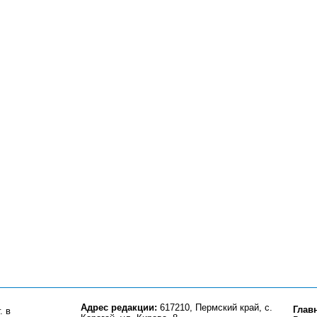
Адрес редакции:
617210, Пермский край, с.
Глав
. в