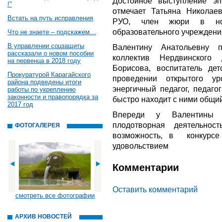
Достойное выступление эп
!"
отмечает Татьяна Николаев
Встать на путь исправления
РУО, член жюри в ном
образовательного учреждени
Что не знаете – подскажем…
В управлении соцзащиты
Валентину Анатольевну п
рассказали о новом пособии
коллектив Нердвинского
на первенца в 2018 году
Борисова, воспитатель дет
Прокуратурой Карагайского
проведении открытого у
района подведены итоги
энергичный педагог, педаго
работы по укреплению
законности и правопорядка за
быстро находит с ними общий
2017 год
Впереди у Валентины А
плодотворная деятельнос
ФОТОГАЛЕРЕЯ
возможность, в конкурсе
удовольствием
Комментарии
Оставить комментарий
смотреть все фотографии
АРХИВ НОВОСТЕЙ