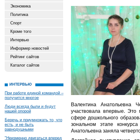
Экономика
Политика
Спорт
Кроме того
Интервью
Информер новостей
Рейтинг сайтов
Каталог сайтов
ИНТЕРВЬЮ
При работе единой командой –
получится многое
Валентина Анатольевна Ч
Люди всегда были и будут
участвовала впервые. Это 
нашей опорой
сфере дошкольного образова
Беречь и приумножать то, что
зональном этапе конкурса
есть, и не быть
равнодушными
Анатольевна заняла четверто
"Неизменно двигаться вперед