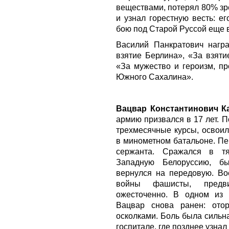
веществами, потерял 80% зр
и узнал горестную весть: е
бою под Старой Руссой еще в
Василий Панкратович нагр
взятие Берлина», «За взяти
«За мужество и героизм, п
Южного Сахалина».
Вацвар Константинович К
армию призвался в 17 лет. 
трехмесячные курсы, освоил
в минометном батальоне. Пе
сержанта. Сражался в т
Западную Белоруссию, б
вернулся на передовую. Во
войны фашисты, предв
ожесточенно. В одном из 
Вацвар снова ранен: ото
осколками. Боль была сильна
госпитале, где позднее узнал