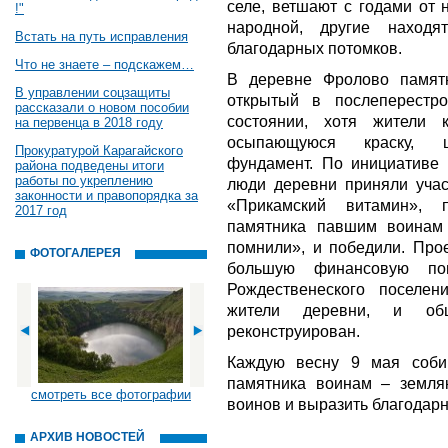
селе, ветшают с годами от 
!"
народной, другие наход
Встать на путь исправления
благодарных потомков.
Что не знаете – подскажем…
В деревне Фролово памят
В управлении соцзащиты
открытый в послеперестр
рассказали о новом пособии
состоянии, хотя жители
на первенца в 2018 году
осыпающуюся краску, ц
Прокуратурой Карагайского
фундамент. По инициатив
района подведены итоги
работы по укреплению
люди деревни приняли учас
законности и правопорядка за
«Прикамский витамин», п
2017 год
памятника павшим воинам
помнили», и победили. Про
ФОТОГАЛЕРЕЯ
большую финансовую по
Рождественеского поселен
жители деревни, и об
реконструирован.
Каждую весну 9 мая соби
памятника воинам – земля
смотреть все фотографии
воинов и выразить благодар
АРХИВ НОВОСТЕЙ