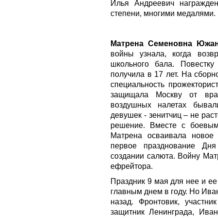
Илья Андреевич награжде
степени, многими медалями.
Матрена Семеновна Южа
войны узнала, когда возв
школьного бала. Повестк
получила в 17 лет. На сбор
специальность прожекторис
защищала Москву от вра
воздушных налетах бывал
девушек - зенитчиц – не рас
решение. Вместе с боевым
Матрена осваивала новое 
первое празднование Дн
создании салюта. Войну Мат
ефрейтора.
Праздник 9 мая для нее и е
главным днем в году. Но Ива
назад. Фронтовик, участни
защитник Ленинграда, Ива