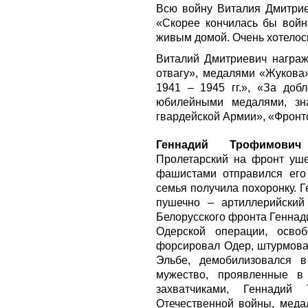
Всю войну Виталия Дмитрие
«Скорее кончилась бы война
живым домой. Очень хотелос
Виталий Дмитриевич награж
отвагу», медалями «Жукова
1941 – 1945 гг.», «За добл
юбилейными медалями, з
гвардейской Армии», «Фронто
Геннадий Трофимович 
Пролетарский на фронт уше
фашистами отправился его 
семья получила похоронку. 
пушечно – артиллерийский
Белорусского фронта Геннад
Одерской операции, освоб
форсировал Одер, штурмова
Эльбе, демобилизовался 
мужество, проявленные 
захватчиками, Геннадий
Отечественной войны, мед