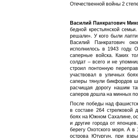
Отечественной войны 2 степ
Василий Панкратович Мик
бедной крестьянской семьи.
решали». У кого были лапти
Василий Панкратович ок
исполнилось в 1943 году. 
саперные войска. Каких т
солдат – всего и не упомни
строил понтонную переправ
участвовал в уличных боя
саперы тянули бикфордов ш
расчищая дорогу нашим та
саперов дошла на минных пол
После победы над фашистск
в составе 264 стрелковой 
боях на Южном Сахалине, ос
и другие города от японцев
берегу Охотского моря. А в
острова Ютургун, при взр