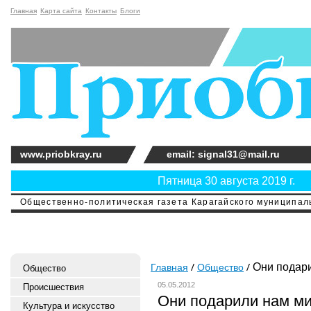
Главная
Карта сайта
Контакты
Блоги
www.priobkray.ru
email: signal31@mail.ru
Пятница 30 августа 2019 г.
Общественно-политическая газета Карагайского муниципальн
Они подари
Главная
Общество
Общество
05.05.2012
Происшествия
Они подарили нам м
Культура и искусство