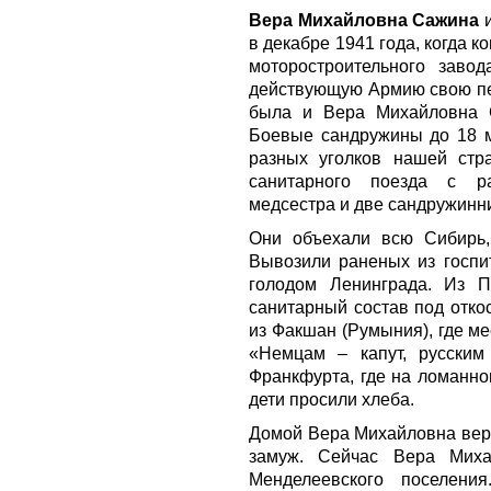
Вера Михайловна Сажина
и
в декабре 1941 года, когда 
моторостроительного заво
действующую Армию свою пер
была и Вера Михайловна С
Боевые сандружины до 18 м
разных уголков нашей стр
санитарного поезда с р
медсестра и две сандружинн
Они объехали всю Сибирь,
Вывозили раненых из госпи
голодом Ленинграда. Из П
санитарный состав под откос
из Факшан (Румыния), где м
«Немцам – капут, русским 
Франкфурта, где на ломанно
дети просили хлеба.
Домой Вера Михайловна верн
замуж. Сейчас Вера Мих
Менделеевского поселен