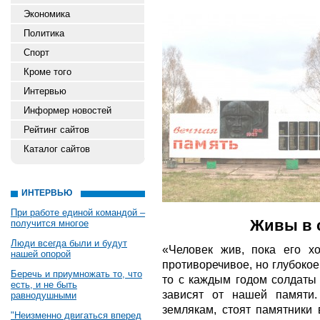
Экономика
Политика
Спорт
Кроме того
Интервью
Информер новостей
Рейтинг сайтов
Каталог сайтов
ИНТЕРВЬЮ
При работе единой командой –
Живы в 
получится многое
Люди всегда были и будут
«Человек жив, пока его хо
нашей опорой
противоречивое, но глубоко
Беречь и приумножать то, что
то с каждым годом солдаты
есть, и не быть
зависят от нашей памяти
равнодушными
землякам, стоят памятники 
"Неизменно двигаться вперед