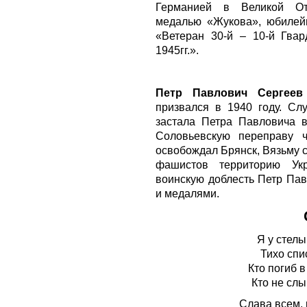
Германией в Великой Оте
медалью «Жукова», юбилей
«Ветеран 30-й – 10-й Гвар
1945гг.».
Петр Павлович Сергеев
призвался в 1940 году. Сл
застала Петра Павловича в
Соловьевскую переправу 
освобождал Брянск, Вязьму 
фашистов территорию Ук
воинскую доблесть Петр Па
и медалями.
Я у стелы
Тихо спи
Кто погиб 
Кто не сл
Слава всем, 