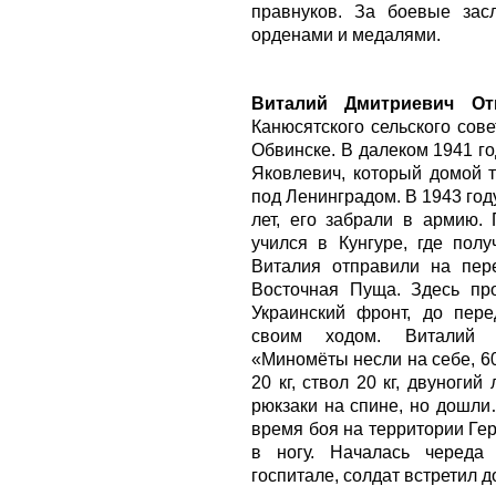
правнуков. За боевые зас
орденами и медалями.
Виталий Дмитриевич От
Канюсятского сельского сов
Обвинске. В далеком 1941 г
Яковлевич, который домой т
под Ленинградом. В 1943 год
лет, его забрали в армию. 
учился в Кунгуре, где пол
Виталия отправили на пер
Восточная Пуща. Здесь пр
Украинский фронт, до пере
своим ходом. Виталий 
«Миномёты несли на себе, 60 
20 кг, ствол 20 кг, двуногий
рюкзаки на спине, но дошл
время боя на территории Ге
в ногу. Началась череда
госпитале, солдат встретил 