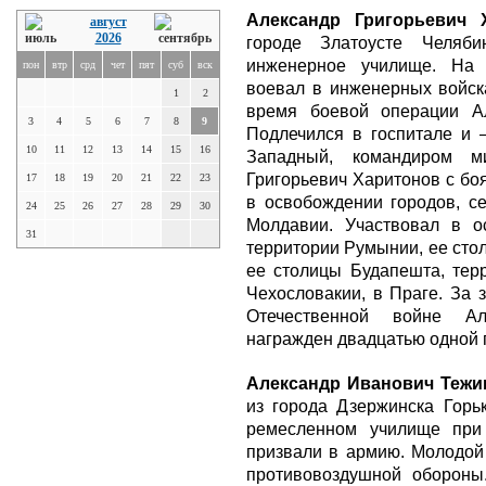
Александр Григорьевич 
август
2026
городе Златоусте Челяби
инженерное училище. На 
пон
втр
срд
чет
пят
суб
вск
воевал в инженерных войск
1
2
время боевой операции А
3
4
5
6
7
8
9
Подлечился в госпитале и 
10
11
12
13
14
15
16
Западный, командиром ми
Григорьевич Харитонов с бо
17
18
19
20
21
22
23
в освобождении городов, се
24
25
26
27
28
29
30
Молдавии. Участвовал в о
31
территории Румынии, ее сто
ее столицы Будапешта, тер
Чехословакии, в Праге. За 
Отечественной войне Ал
награжден двадцатью одной 
Александр Иванович Тежи
из города Дзержинска Горьк
ремесленном училище при
призвали в армию. Молодой 
противовоздушной обороны.