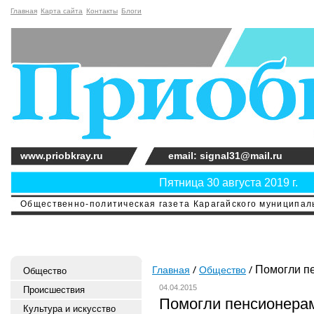
Главная
Карта сайта
Контакты
Блоги
www.priobkray.ru
email: signal31@mail.ru
Пятница 30 августа 2019 г.
Общественно-политическая газета Карагайского муниципальн
Помогли п
Главная
Общество
Общество
04.04.2015
Происшествия
Помогли пенсионера
Культура и искусство