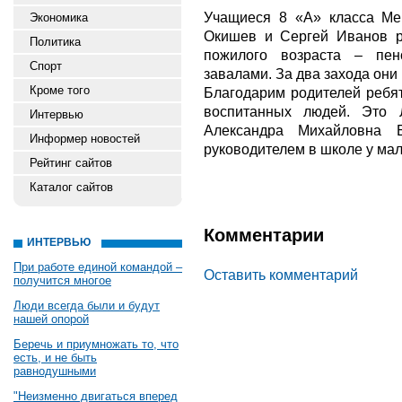
Учащиеся 8 «А» класса Ме
Экономика
Окишев и Сергей Иванов 
Политика
пожилого возраста – пе
Спорт
завалами. За два захода они
Кроме того
Благодарим родителей ребят
воспитанных людей. Это
Интервью
Александра Михайловна 
Информер новостей
руководителем в школе у мал
Рейтинг сайтов
Каталог сайтов
Комментарии
ИНТЕРВЬЮ
При работе единой командой –
Оставить комментарий
получится многое
Люди всегда были и будут
нашей опорой
Беречь и приумножать то, что
есть, и не быть
равнодушными
"Неизменно двигаться вперед