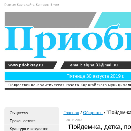
Главная
Карта сайта
Контакты
Блоги
www.priobkray.ru
email: signal31@mail.ru
Пятница 30 августа 2019 г.
Общественно-политическая газета Карагайского муниципальн
"Пойдем-ка,
Главная
Общество
Общество
30.03.2013
Происшествия
"Пойдем-ка, детка, п
Культура и искусство