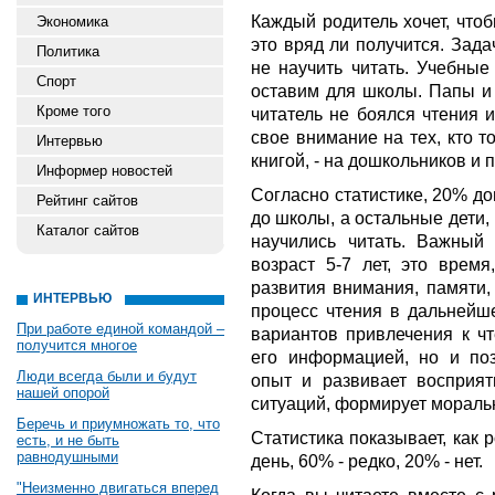
Каждый родитель хочет, что
Экономика
это вряд ли получится. Зада
Политика
не научить читать. Учебные
Спорт
оставим для школы. Папы и
Кроме того
читатель не боялся чтения 
свое внимание на тех, кто 
Интервью
книгой, - на дошкольников и 
Информер новостей
Согласно статистике, 20% д
Рейтинг сайтов
до школы, а остальные дети, 
Каталог сайтов
научились читать. Важный
возраст 5-7 лет, это время
развития внимания, памяти,
ИНТЕРВЬЮ
процесс чтения в дальнейше
При работе единой командой –
вариантов привлечения к чт
получится многое
его информацией, но и по
Люди всегда были и будут
опыт и развивает восприя
нашей опорой
ситуаций, формирует мораль
Беречь и приумножать то, что
Статистика показывает, как 
есть, и не быть
равнодушными
день, 60% - редко, 20% - нет.
"Неизменно двигаться вперед