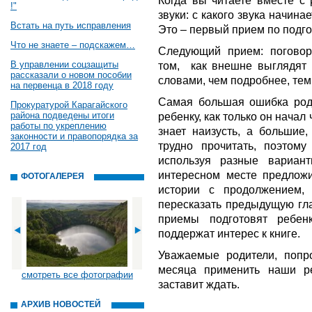
Когда вы читаете вместе с
!"
звуки: с какого звука начин
Встать на путь исправления
Это – первый прием по подго
Что не знаете – подскажем…
Следующий прием: поговор
В управлении соцзащиты
том, как внешне выглядят 
рассказали о новом пособии
словами, чем подробнее, тем
на первенца в 2018 году
Самая большая ошибка роди
Прокуратурой Карагайского
района подведены итоги
ребенку, как только он начал
работы по укреплению
знает наизусть, а большие
законности и правопорядка за
трудно прочитать, поэтому
2017 год
используя разные вариан
интересном месте предложи
ФОТОГАЛЕРЕЯ
истории с продолжением,
пересказать предыдущую гла
приемы подготовят ребен
поддержат интерес к книге.
Уважаемые родители, попр
месяца применить наши ре
смотреть все фотографии
заставит ждать.
АРХИВ НОВОСТЕЙ