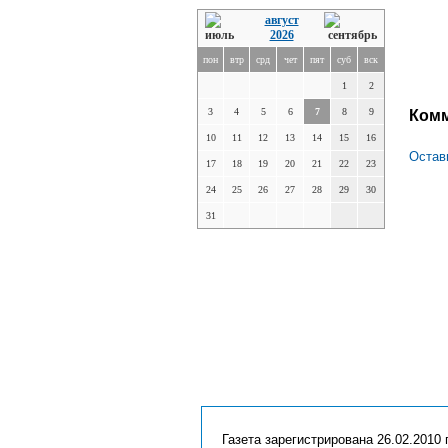
август
2026
пон
втр
срд
чет
пят
суб
вск
1
2
3
4
5
6
7
8
9
Ком
10
11
12
13
14
15
16
Остав
17
18
19
20
21
22
23
24
25
26
27
28
29
30
31
Газета зарегистрирована 26.02.2010 г