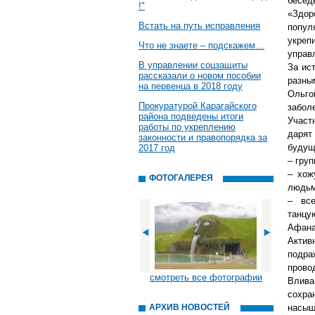
бесед
!"
«Здор
Встать на путь исправления
попул
укреп
Что не знаете – подскажем…
управ
В управлении соцзащиты
За ис
рассказали о новом пособии
разны
на первенца в 2018 году
Ольго
Прокуратурой Карагайского
забол
района подведены итоги
Участ
работы по укреплению
дарят
законности и правопорядка за
будущи
2017 год
– груп
– хож
ФОТОГАЛЕРЕЯ
людьм
– все
танцу
Афана
Акти
подра
прово
смотреть все фотографии
Влива
сохр
АРХИВ НОВОСТЕЙ
насыщ