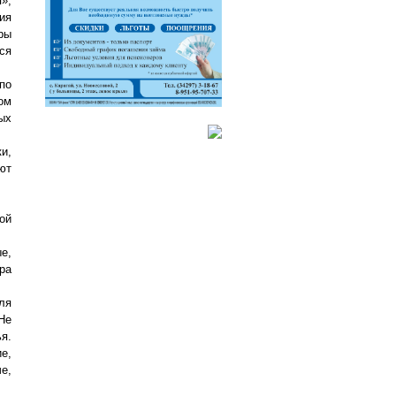
»,
ия
ры
ся
по
ом
ых
и,
ют
ой
е,
ра
ля
Не
я.
е,
е,