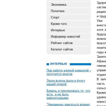
Здоро
Экономика
систе
Политика
рацио
и тру
Спорт
Уже 
Кроме того
внест
хотя 
Интервью
будущ
Информер новостей
можн
Рейтинг сайтов
благо
позит
Каталог сайтов
годы 
Занят
Афана
ИНТЕРВЬЮ
гимна
упраж
При работе единой командой –
получится многое
отдает
В зал
Люди всегда были и будут
часть
нашей опорой
сельс
Беречь и приумножать то, что
Кром
есть, и не быть
удово
равнодушными
новос
"Неизменно двигаться вперед