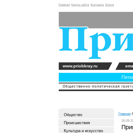
Главная
Карта сайта
Контакты
Блоги
www.priobkray.ru
ema
Пятни
Общественно-политическая газета
Главная
Общество
26.09.2
Происшествия
При
Культура и искусство