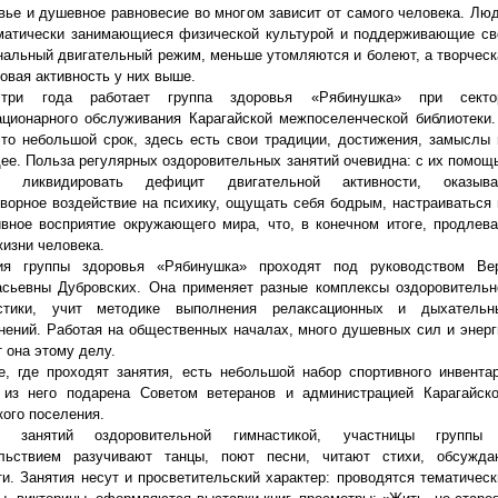
вье и душевное равновесие во многом зависит от самого человека. Люд
матически занимающиеся физической культурой и поддерживающие св
нальный двигательный режим, меньше утомляются и болеют, а творческ
довая активность у них выше.
три года работает группа здоровья «Рябинушка» при секто
ационарного обслуживания Карагайской межпоселенческой библиотеки.
это небольшой срок, здесь есть свои традиции, достижения, замыслы 
ее. Польза регулярных оздоровительных занятий очевидна: с их помощ
о ликвидировать дефицит двигательной активности, оказыва
творное воздействие на психику, ощущать себя бодрым, настраиваться 
ивное восприятие окружающего мира, что, в конечном итоге, продлева
жизни человека.
ия группы здоровья «Рябинушка» проходят под руководством Ве
сьевны Дубровских. Она применяет разные комплексы оздоровительн
стики, учит методике выполнения релаксационных и дыхательн
нений. Работая на общественных началах, много душевных сил и энерг
 она этому делу.
е, где проходят занятия, есть небольшой набор спортивного инвентар
 из него подарена Советом ветеранов и администрацией Карагайско
кого поселения.
е занятий оздоровительной гимнастикой, участницы группы
льствием разучивают танцы, поют песни, читают стихи, обсужда
ти. Занятия несут и просветительский характер: проводятся тематическ