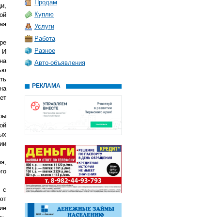
Продам
и,
Куплю
ой
ая
Услуги
Работа
ре
Разное
 И
на
Авто-объявления
ью
ть
РЕКЛАМА
на
ет
ры
ой
ых
ии
я,
го
 с
ют
ие