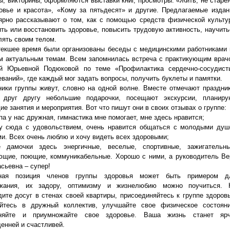
ы, викторины, оформляются выставки книг, просмотры: «Жить, не старея
овье и красота», «Кому за пятьдесят» и другие. Предлагаемые издан
ярно рассказывают о том, как с помощью средств физической культу
ить или восстановить здоровье, повысить трудовую активность, научить
лять своим телом.
текшее время были организованы беседы с медицинскими работниками 
м актуальным темам. Всем запомнилась встреча с практикующим врач
й Юрьевной Подюковой по теме «Профилактика сердечно-сосудист
еваний», где каждый мог задать вопросы, получить буклеты и памятки.
ники группы живут, словно на одной волне. Вместе отмечают праздник
 друг другу небольшие подарочки, посещают экскурсии, планиру
е занятия и мероприятия. Вот что пишут они в своих отзывах о группе:
па у нас дружная, гимнастика мне помогает, мне здесь нравится;
у сюда с удовольствием, очень нравится общаться с молодыми душ
и. Всех очень люблю и хочу видеть всех здоровыми;
 дамочки здесь энергичные, веселые, спортивные, зажигательны
ющие, поющие, коммуникабельные. Хорошо с ними, а руководитель Ве
сьевна – супер!
вная позиция членов группы здоровья может быть примером д
жания, их задору, оптимизму и жизнелюбию можно поучиться. 
дите досуг в стенах своей квартиры, присоединяйтесь к группе здоровь
йтесь в дружный коллектив, улучшайте свое физическое состояни
аняйте и приумножайте свое здоровье. Ваша жизнь станет ярч
енней и счастливей.