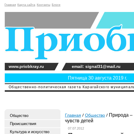
Главная
Карта сайта
Контакты
Блоги
www.priobkray.ru
email: signal31@mail.ru
Пятница 30 августа 2019 г.
Общественно-политическая газета Карагайского муниципальн
Природа – 
Главная
Общество
Общество
чувств детей
Происшествия
07.07.2012
Культура и искусство