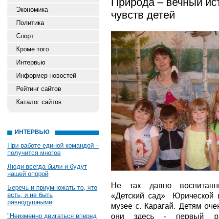
Природа – вечный ис
Экономика
чувств детей
Политика
Спорт
Кроме того
Интервью
Информер новостей
Рейтинг сайтов
Каталог сайтов
ИНТЕРВЬЮ
При работе единой командой –
получится многое
Люди всегда были и будут
нашей опорой
Не так давно воспитанни
Беречь и приумножать то, что
есть, и не быть
«Детский сад» Юрической 
равнодушными
музее с. Карагай. Детям оч
они здесь - первый ра
"Неизменно двигаться вперед