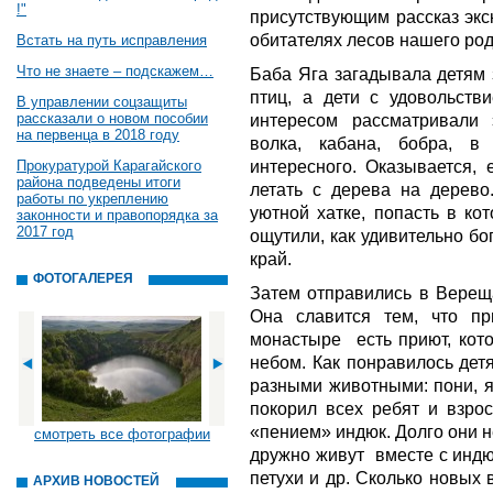
!"
присутствующим рассказ экс
обитателях лесов нашего род
Встать на путь исправления
Что не знаете – подскажем…
Баба Яга загадывала детям 
птиц, а дети с удовольств
В управлении соцзащиты
рассказали о новом пособии
интересом рассматривали 
на первенца в 2018 году
волка, кабана, бобра, 
интересного. Оказывается, 
Прокуратурой Карагайского
района подведены итоги
летать с дерева на дерево
работы по укреплению
уютной хатке, попасть в ко
законности и правопорядка за
2017 год
ощутили, как удивительно 
край.
ФОТОГАЛЕРЕЯ
Затем отправились в Верещ
Она славится тем, что п
монастыре есть приют, кот
небом. Как понравилось де
разными животными: пони, я
покорил всех ребят и взр
«пением» индюк. Долго они н
смотреть все фотографии
дружно живут вместе с индю
петухи и др. Сколько новых
АРХИВ НОВОСТЕЙ