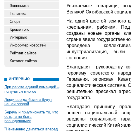
Уважаемые товарищи, поз
Экономика
Великой Октябрьской социал
Политика
На одной шестой земного ш
Спорт
крестьянам, рабочим. По
Кроме того
созданы новые органы вл
Интервью
стране ввели государственн
проведена коллективи
Информер новостей
индустриализация, были 
Рейтинг сайтов
сословия.
Каталог сайтов
Благодаря руководству ко
героизму советского нар
Германия, японская Кван
ИНТЕРВЬЮ
социалистическая система. С
При работе единой командой –
решительно пресекал агрес
получится многое
государств.
Люди всегда были и будут
нашей опорой
Благодаря принципу прол
Беречь и приумножать то, что
решен национальный вопр
есть, и не быть
введены социальные гара
равнодушными
социалистический Китай явл
"Неизменно двигаться вперед