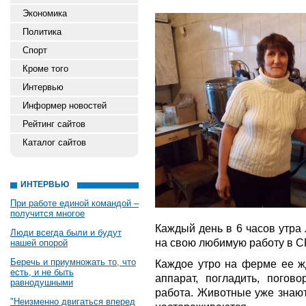
Экономика
Политика
Спорт
Кроме того
Интервью
Информер новостей
Рейтинг сайтов
Каталог сайтов
ИНТЕРВЬЮ
При работе единой командой –
получится многое
Каждый день в 6 часов утра
Люди всегда были и будут
на свою любимую работу в С
нашей опорой
Беречь и приумножать то, что
Каждое утро на ферме ее ж
есть, и не быть
аппарат, погладить, погов
равнодушными
работа. Животные уже знают
"Неизменно двигаться вперед