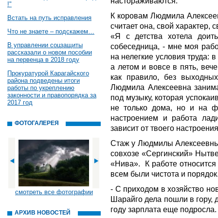
настораживаются.
!"
К коровам Людмила Алексеев
Встать на путь исправления
считает она, свой характер, 
Что не знаете – подскажем…
«Я с детства хотела доить
В управлении соцзащиты
собеседница, - мне моя раб
рассказали о новом пособии
на нелегкие условия труда: в
на первенца в 2018 году
а летом и вовсе в пять, веч
Прокуратурой Карагайского
как правило, без выходны
района подведены итоги
Людмила Алексеевна занима
работы по укреплению
законности и правопорядка за
под музыку, которая успокаи
2017 год
не только дома, но и на 
настроением и работа лад
ФОТОГАЛЕРЕЯ
зависит от твоего настроени
Стаж у Людмилы Алексеевны 
совхозе «Сергинский» Нытве
«Нива». К работе относится 
всем были чистота и порядок
- С приходом в хозяйство н
смотреть все фотографии
Шарайго дела пошли в гору, 
году зарплата еще подросла.
АРХИВ НОВОСТЕЙ