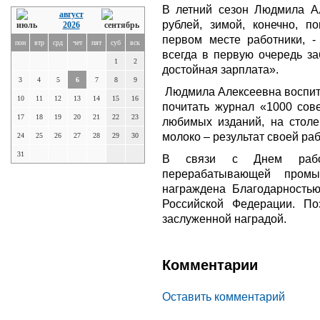
В летний сезон Людмила Ал
август
рублей, зимой, конечно, 
2026
первом месте работники, -
пон
втр
срд
чет
пят
суб
вск
всегда в первую очередь за
1
2
достойная зарплата».
3
4
5
6
7
8
9
Людмила Алексеевна воспиты
10
11
12
13
14
15
16
почитать журнал «1000 сове
17
18
19
20
21
22
23
любимых изданий, на столе,
молоко – результат своей ра
24
25
26
27
28
29
30
31
В связи с Днем работ
перерабатывающей промы
награждена Благодарностью
Российской Федерации. П
заслуженной наградой.
Комментарии
Оставить комментарий