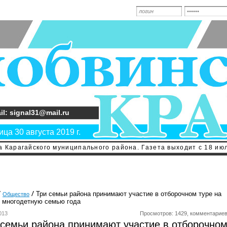
il: signal31@mail.ru
ца 30 августа 2019 г.
 Карагайского муниципального района. Газета выходит с 18 июл
Три семьи района принимают участие в отборочном туре на
Общество
 многодетную семью года
013
Просмотров: 1429, комментариев
 семьи района принимают участие в отборочно