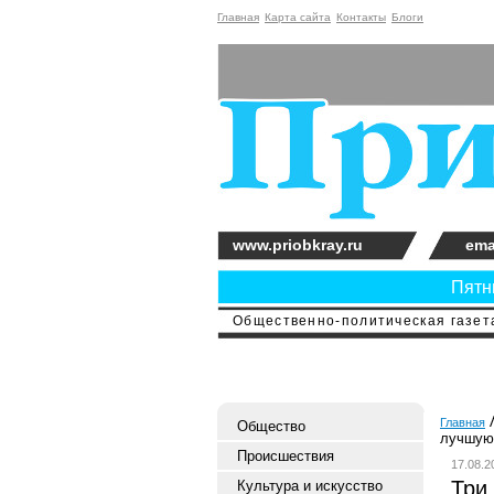
Главная
Карта сайта
Контакты
Блоги
www.priobkray.ru
ema
Пятни
Общественно-политическая газета
Главная
Общество
лучшую
Происшествия
17.08.2
Три
Культура и искусство