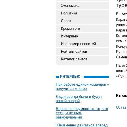
тур
Экономика
Политика
В это
Караг
Спорт
участ
Кроме того
Кара
Котел
Интервью
семья
Информер новостей
Конку
Рейтинг сайтов
Русин
Семен
Каталог сайтов
На от
сентя
«Лучш
ИНТЕРВЬЮ
При работе единой командой –
получится многое
Ком
Люди всегда были и будут
нашей опорой
Остав
Беречь и приумножать то, что
есть, и не быть
равнодушными
"Неизменно двигаться вперед