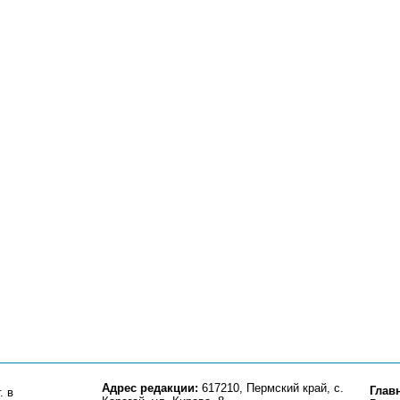
Адрес редакции:
617210, Пермский край, с.
Глав
. в