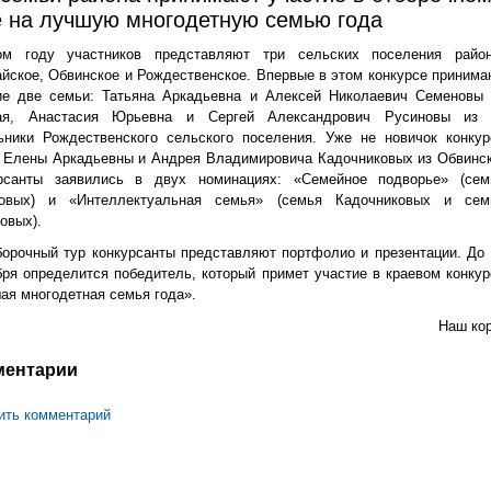
е на лучшую многодетную семью года
м году участников представляют три сельских поселения район
айское, Обвинское и Рождественское. Впервые в этом конкурсе принима
ие две семьи: Татьяна Аркадьевна и Алексей Николаевич Семеновы 
гая, Анастасия Юрьевна и Сергей Александрович Русиновы из 
ьники Рождественского сельского поселения. Уже не новичок конкур
 Елены Аркадьевны и Андрея Владимировича Кадочниковых из Обвинск
рсанты заявились в двух номинациях: «Семейное подворье» (сем
овых) и «Интеллектуальная семья» (семья Кадочниковых и сем
овых).
борочный тур конкурсанты представляют портфолио и презентации. До 
бря определится победитель, который примет участие в краевом конкур
ая многодетная семья года».
Наш кор
ментарии
ить комментарий