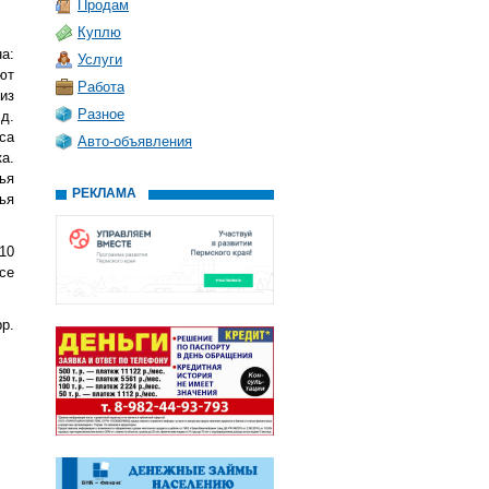
Продам
Куплю
а:
Услуги
ют
Работа
из
Разное
д.
са
Авто-объявления
а.
ья
РЕКЛАМА
ья
10
се
р.