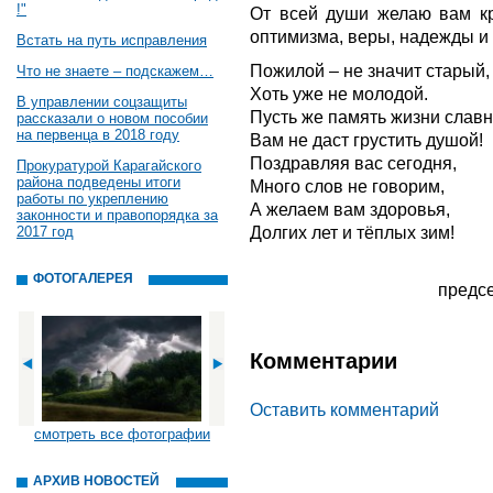
!"
От всей души желаю вам кре
оптимизма, веры, надежды и
Встать на путь исправления
Пожилой – не значит старый,
Что не знаете – подскажем…
Хоть уже не молодой.
В управлении соцзащиты
Пусть же память жизни слав
рассказали о новом пособии
на первенца в 2018 году
Вам не даст грустить душой!
Поздравляя вас сегодня,
Прокуратурой Карагайского
района подведены итоги
Много слов не говорим,
работы по укреплению
А желаем вам здоровья,
законности и правопорядка за
Долгих лет и тёплых зим!
2017 год
ФОТОГАЛЕРЕЯ
предсе
Комментарии
Оставить комментарий
смотреть все фотографии
АРХИВ НОВОСТЕЙ