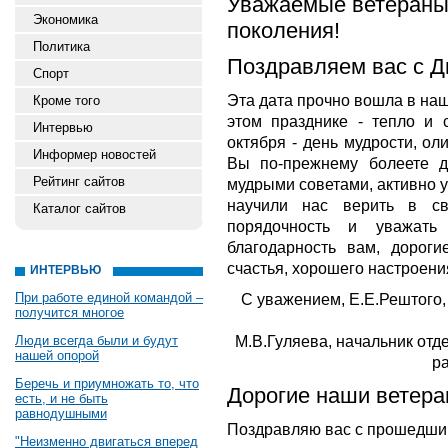
Уважаемые ветераны,
Экономика
поколения!
Политика
Поздравляем вас с Д
Спорт
Эта дата прочно вошла в наш
Кроме того
этом празднике - тепло и 
Интервью
октября - день мудрости, о
Информер новостей
Вы по-прежнему болеете д
Рейтинг сайтов
мудрыми советами, активно 
научили нас верить в св
Каталог сайтов
порядочность и уважать
благодарность вам, дороги
счастья, хорошего настроени
ИНТЕРВЬЮ
При работе единой командой –
С уважением, Е.Е.Рештого
получится многое
М.В.Гуляева, начальник от
Люди всегда были и будут
нашей опорой
р
Беречь и приумножать то, что
Дорогие наши ветера
есть, и не быть
равнодушными
Поздравляю вас с прошедши
"Неизменно двигаться вперед