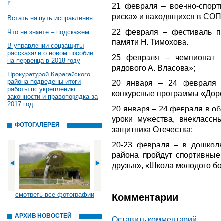
!"
21 февраля – военно-спорт
риска» и находящихся в СОП
Встать на путь исправления
22 февраля – фестиваль п
Что не знаете – подскажем…
памяти Н. Тимохова.
В управлении соцзащиты
рассказали о новом пособии
25 февраля – чемпионат 
на первенца в 2018 году
рядового А. Власова»;
Прокуратурой Карагайского
района подведены итоги
20 января – 24 февраля –
работы по укреплению
конкурсные программы «Дор
законности и правопорядка за
2017 год
20 января – 24 февраля в о
уроки мужества, внекласс
ФОТОГАЛЕРЕЯ
защитника Отечества;
20-23 февраля – в дошкол
района пройдут спортивные
друзья», «Школа молодого бо
смотреть все фотографии
Комментарии
АРХИВ НОВОСТЕЙ
Оставить комментарий