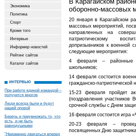
В Карагайском район
Экономика
оборонно-массовых 
Политика
20 января в Карагайском ра
Спорт
массовых мероприятий, пос
Кроме того
направленных на соверш
патриотическому восп
Интервью
допризывников к военной с
Информер новостей
следующие мероприятия:
Рейтинг сайтов
4 февраля – районные с
Каталог сайтов
школьников;
14 февраля состоится военн
ИНТЕРВЬЮ
гражданско-патриотической 
При работе единой командой –
15-23 февраля пройдет а
получится многое
(поздравления участников В
Люди всегда были и будут
срочной службы с Днем защит
нашей опорой
16 февраля состоится игра «
Беречь и приумножать то, что
есть, и не быть
20-23 февраля – провед
равнодушными
посвященных Дню защитника
"Неизменно двигаться вперед