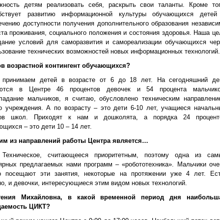
жность детям реализовать себя, раскрыть свои таланты. Кроме тог
бствует развитию информационной культуры обучающихся детей
ечению доступности получения дополнительного образования независи
ста проживания, социального положения и состояния здоровья. Наша це
дание условий для саморазвития и самореализации обучающихся чер
ьзование технических возможностей новых информационных технологий.
ов возрастной контингент обучающихся?
принимаем детей в возрасте от 6 до 18 лет. На сегодняшний де
аются в Центре 46 процентов девочек и 54 процента мальчико
ладание мальчиков, я считаю, обусловлено техническим направлени
о учреждения. А по возрасту – это дети 6-10 лет, учащиеся начальн
сов школ. Приходят к нам и дошколята, а порядка 24 процент
щихся – это дети 10 – 14 лет.
им из направлений работы Центра является…
Техническое, считающееся приоритетным, поэтому одна из сам
ярных предлагаемых нами программ – «робототехника». Мальчики оче
о посещают эти занятия, некоторые на протяжении уже 4 лет. Ест
но, и девочки, интересующиеся этим видом новых технологий.
гения Михайловна, в какой временной период дня наибольш
щаемость ЦИКТ?