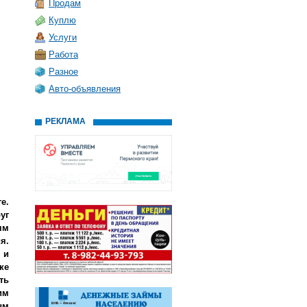
Продам
Куплю
Услуги
Работа
Разное
Авто-объявления
РЕКЛАМА
е.
уг
ям
я.
 и
ке
ть
им
ым