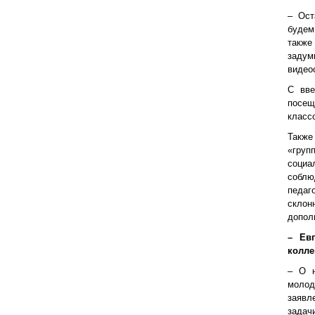
– Ост
будем
также
задум
видео
С вве
посещ
классо
Также
«гру
социа
собл
педаг
скло
допол
– Ев
колле
– О н
молод
заявл
зада