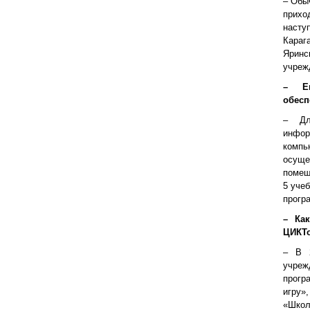
– Обы
прихо
насту
Караг
Ярин
учреж
– Ев
обесп
– Дл
инфор
компь
осуще
помещ
5 уче
прогр
– Ка
ЦИКТ
– В 2
учре
прогр
игру»
«Школ