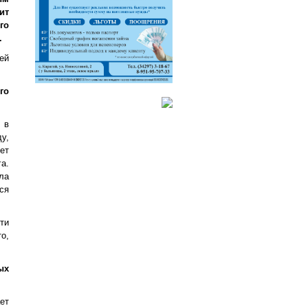
ит
го
.
ей
го
 в
у,
ет
а.
ла
ся
ти
о,
ых
ет