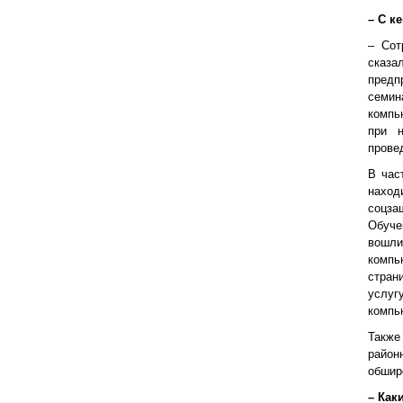
– С к
– Сот
сказа
предп
семин
компь
при н
прове
В час
наход
соцза
Обуче
вошл
компь
стран
услу
компь
Также
район
обшир
– Как