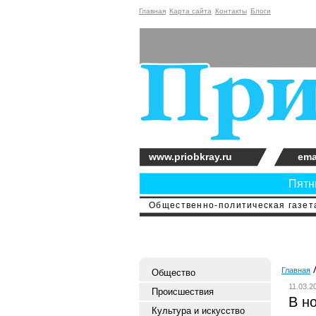
Главная
Карта сайта
Контакты
Блоги
www.priobkray.ru
ema
Пятни
Общественно-политическая газета
Главная
Общество
11.03.2
Происшествия
В н
Культура и искусство