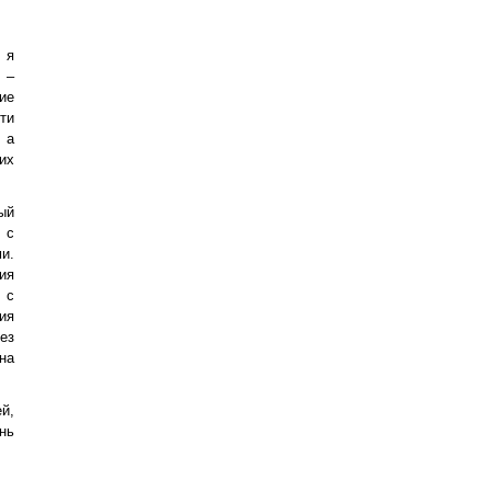
 я
 –
ие
ти
 а
их
ый
 с
и.
ия
 с
ия
ез
на
й,
нь