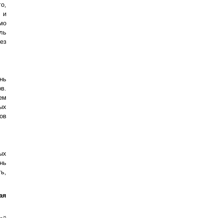
о,
 и
мо
ль
ез
нь
в.
ем
ых
ов
ых
нь
ь,
ая