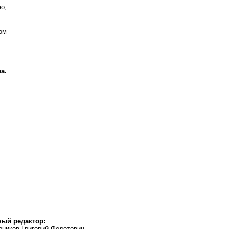
о,
ом
а.
ный редактор:
рников Григорий Федотович