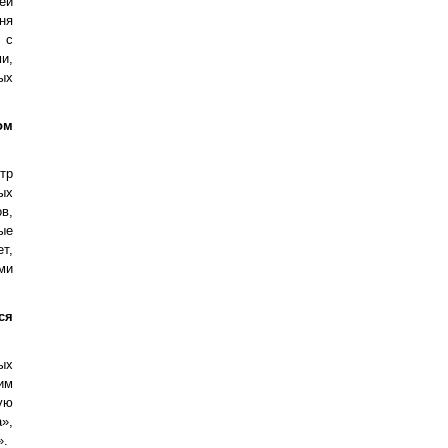
ей
ня
 с
и,
ых
ом
тр
ых
в,
ые
т,
ми
ся
ых
им
ую
»,
».