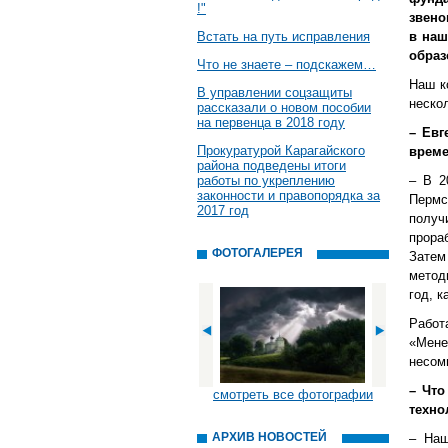
!"
звено
Встать на путь исправления
в наш
образ
Что не знаете – подскажем…
Наш к
В управлении соцзащиты
неско
рассказали о новом пособии
на первенца в 2018 году
– Евг
Прокуратурой Карагайского
време
района подведены итоги
работы по укреплению
– В 2
законности и правопорядка за
Пермс
2017 год
получ
прора
ФОТОГАЛЕРЕЯ
Затем
метод
год, 
Работ
«Мене
несом
– Что
смотреть все фотографии
техно
АРХИВ НОВОСТЕЙ
– Наш