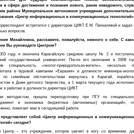
м в сфере достижения и познания нового, ранее неведомого, служ
ем районе Муниципальное автономное учреждение дополнительно
ования «Центр информационных и коммуникационных технологий»
орреспондент встретился с директором ЦИКТ Е.М. Пичкалевой и задал 
лько вопросов.
ения Михайловна, расскажите, пожалуйста, немного о себе. С како
ни Вы руководите Центром?
003 году я окончила Карагайскую среднюю школу № 2 и поступила
кий государственный университет. После его окончания в 2008 год
ив специальность «эколог-природопользо-ватель», несколько л
ботала в буровой кампании «Евразия» в должности инженера-эколог
 по семейным обстоятельствам вернулась в Карагай, поработа
истом в Доме детского творчества, а 1 марта текущего года исполнил
как я работаю в должности директора ЦИКТ.
ая методистом, прошла переподготовку при ПГУ по специальнос
джмент и экономика бюджетных (автономных) организаций», чт
ненно, помогает мне в сегодняшней работе.
 представляет собой «Центр информационных и коммуникационн
логий» сегодня?
 Центр – это учреждение, которое шагает в ногу со временем, да