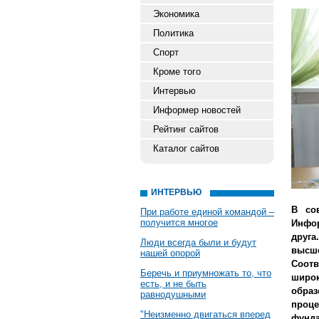
Экономика
Политика
Спорт
Кроме того
Интервью
Информер новостей
Рейтинг сайтов
Каталог сайтов
ИНТЕРВЬЮ
В со
При работе единой командой –
получится многое
Инфор
друга
Люди всегда были и будут
высше
нашей опорой
Соот
Беречь и приумножать то, что
широ
есть, и не быть
обра
равнодушными
проц
"Неизменно двигаться вперед
фунд