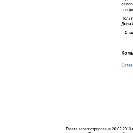
самос
профе
Польз
Днем 
– Спа
Ком
Остав
Газета зарегистрирована 26.02.2010 г