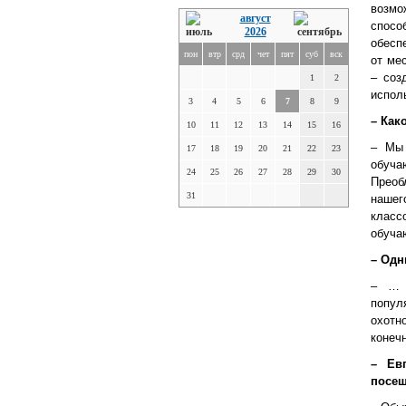
возмо
август
спосо
2026
обесп
пон
втр
срд
чет
пят
суб
вск
от ме
– соз
1
2
испол
3
4
5
6
7
8
9
– Как
10
11
12
13
14
15
16
– Мы 
17
18
19
20
21
22
23
обуч
24
25
26
27
28
29
30
Преоб
31
нашег
клас
обучаю
– Одн
– … 
попул
охотн
конеч
– Ев
посе