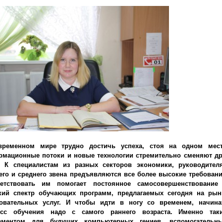
временном мире трудно достичь успеха, стоя на одном мест
мационные потоки и новые технологии стремительно сменяют др
. К специалистам из разных секторов экономики, руководител
го и среднего звена предъявляются все более высокие требовани
ветствовать им помогает постоянное самосовершенствование
кий спектр обучающих программ, предлагаемых сегодня на рын
зовательных услуг. И чтобы идти в ногу со временем, начина
есс обучения надо с самого раннего возраста. Именно так
аментом для будущих компьютерных гениев, вспомогательн