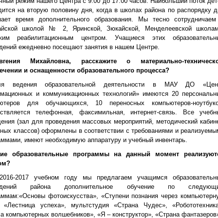
чный режим нашего Центра с 9:00 до 17:00 часов. Наибольший поток дет
дится на вторую половину дня, когда в школах района по распорядку д
пает время дополнительного образования. Мы тесно сотрудничаем
айской школой № 2, Яринской, Зюкайской, Менделеевской школам
ским реабилитационным центром. Учащиеся этих образовательн
дений ежедневно посещают занятия в нашем Центре.
гения Михайловна, расскажите о материально-техническ
ечении и оснащенности образовательного процесса?
я ведения образовательной деятельности в МАУ ДО «Цен
мационных и коммуникационных технологий» имеются 20 персональн
ютеров для обучающихся, 10 переносных компьютеров-ноутбуко
ствляется телефонная, факсимильная, интернет-связь. Все учебн
ения (зал для проведения массовых мероприятий, методический кабине
бных классов) оформлены в соответствии с требованиями и реализуемы
аммами, имеют необходимую аппаратуру и учебный инвентарь.
кие образовательные программы на данный момент реализуют
ом?
016-2017 учебном году мы предлагаем учащимся образовательн
ждений района дополнительное обучение по следующ
аммам:«Основы фотоискусства», «Ступени познания через компьютерн
, «Лестница успеха», мультстудия «Страна Чудес», «Робототехника
а компьютерных волшебников», «Я – конструктор», «Страна фантазеров