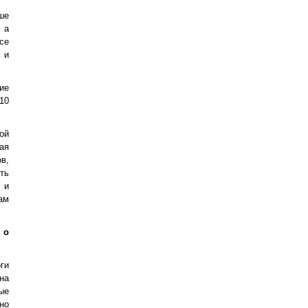
ше
 а
се
 и
ие
10
ой
ая
в,
ть
 и
ам
 о
ги
на
ые
но