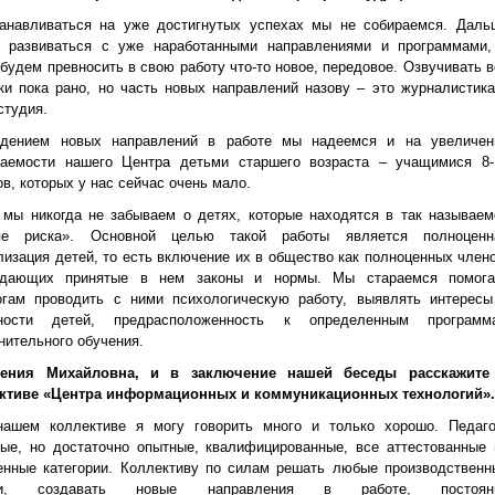
анавливаться на уже достигнутых успехах мы не собираемся. Даль
 развиваться с уже наработанными направлениями и программами,
 будем превносить в свою работу что-то новое, передовое. Озвучивать в
ки пока рано, но часть новых направлений назову – это журналистика
студия.
дением новых направлений в работе мы надеемся и на увеличен
аемости нашего Центра детьми старшего возраста – учащимися 8-
в, которых у нас сейчас очень мало.
 мы никогда не забываем о детях, которые находятся в так называем
ппе риска». Основной целью такой работы является полноценн
лизация детей, то есть включение их в общество как полноценных члено
юдающих принятые в нем законы и нормы. Мы стараемся помога
огам проводить с ними психологическую работу, выявлять интересы
нности детей, предрасположенность к определенным программ
нительного обучения.
гения Михайловна, и в заключение нашей беседы расскажите
ктиве «Центра информационных и коммуникационных технологий».
ашем коллективе я могу говорить много и только хорошо. Педаго
ые, но достаточно опытные, квалифицированные, все аттестованные 
енные категории. Коллективу по силам решать любые производственн
чи, создавать новые направления в работе, постоян