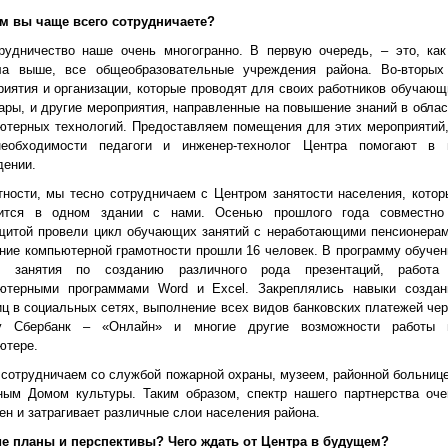
ем вы чаще всего сотрудничаете?
рудничество наше очень многогранно. В первую очередь, – это, как
ла выше, все общеобразовательные учреждения района. Во-вторых
риятия и организации, которые проводят для своих работников обучающ
ары, и другие мероприятия, направленные на повышение знаний в облас
ютерных технологий. Предоставляем помещения для этих мероприятий,
еобходимости педагоги и инженер-технолог Центра помогают в 
дении.
тности, мы тесно сотрудничаем с Центром занятости населения, котор
ится в одном здании с нами. Осенью прошлого года совместно
щитой провели цикл обучающих занятий с неработающими пенсионерам
ние компьютерной грамотности прошли 16 человек. В программу обучен
и занятия по созданию различного рода презентаций, работа
ютерными программами Word и Excel. Закреплялись навыки создан
иц в социальных сетях, выполнение всех видов банковских платежей чер
гу Сбербанк – «Онлайн» и многие другие возможности работы 
ютере.
 сотрудничаем со службой пожарной охраны, музеем, районной больнице
ным Домом культуры. Таким образом, спектр нашего партнерства оче
ен и затрагивает различные слои населения района.
ие планы и перспективы? Чего ждать от Центра в будущем?