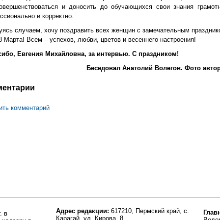
овершенствоваться и доносить до обучающихся свои знания грамотн
ссионально и корректно.
уясь случаем, хочу поздравить всех женщин с замечательным праздник
8 Марта! Всем – успехов, любви, цветов и весеннего настроения!
сибо, Евгения Михайловна, за интервью. С праздником!
Беседовал Анатолий Волегов. Фото автор
ментарии
ить комментарий
Адрес редакции:
617210, Пермский край, с.
Глав
. в
Карагай, ул. Кирова, 8.
Веде