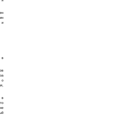
 и
ен
ин
 и
 в
ов
за
 о
я,
 в
то
не
ый