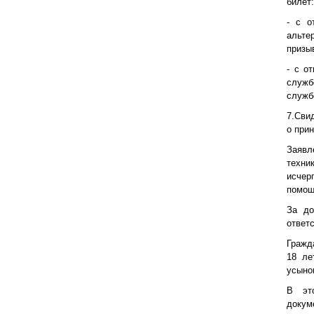
билет:
- с о
альте
призы
- с о
служб
служб
7.Сви
о при
Заявл
техни
исчер
помощ
За до
ответ
Гражд
18 ле
усыно
В эт
докум