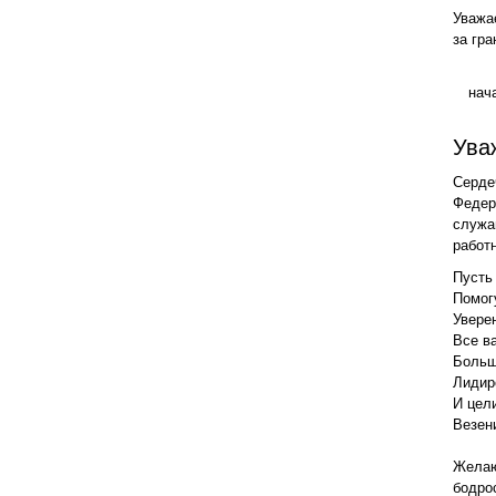
Уважа
за гра
нач
Ува
Серде
Федер
служа
работ
Пусть
Помог
Увере
Все в
Больш
Лидир
И цел
Везен
Желаю
бодро