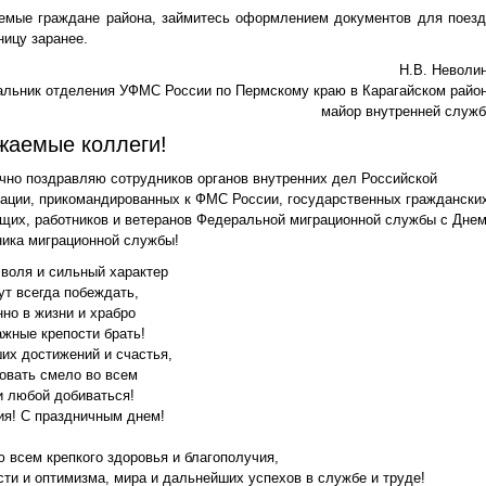
емые граждане района, займитесь оформлением документов для поезд
ницу заранее.
Н.В. Неволин
альник отделения УФМС России по Пермскому краю в Карагайском район
майор внутренней служб
жаемые коллеги!
чно поздравляю сотрудников органов внутренних дел Российской
ации, прикомандированных к ФМС России, государственных граждански
щих, работников и ветеранов Федеральной миграционной службы с Дне
ника миграционной службы!
 воля и сильный характер
ут всегда побеждать,
нно в жизни и храбро
ажные крепости брать!
их достижений и счастья,
овать смело во всем
и любой добиваться!
ия! С праздничным днем!
 всем крепкого здоровья и благополучия,
сти и оптимизма, мира и дальнейших успехов в службе и труде!