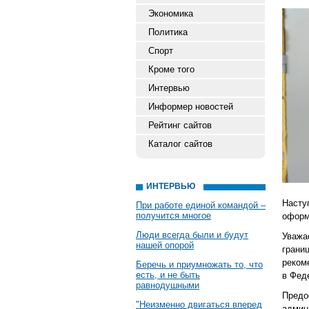
Экономика
Политика
Спорт
Кроме того
Интервью
Информер новостей
Рейтинг сайтов
Каталог сайтов
ИНТЕРВЬЮ
Насту
При работе единой командой –
получится многое
оформ
Люди всегда были и будут
Уважа
нашей опорой
границ
реком
Беречь и приумножать то, что
есть, и не быть
в Фед
равнодушными
Предо
"Неизменно двигаться вперед
админ