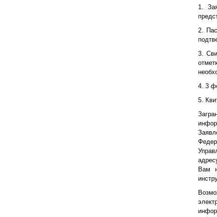
1. За
предс
2. Па
подтв
3. Св
отмет
необх
4. 3 
5. Кв
Загр
инфор
Заявл
Федер
Управ
адрес
Вам н
инстр
Возм
элек
инфор