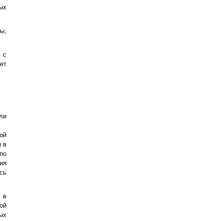
ых
ы,
 с
ет
ли
ой
 в
по
ия
сь
 в
ой
ых