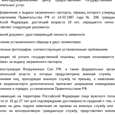
многофункциональный центр предоставления государственных
ипальных услуг.
формления и выдачи заграничного паспорта, образец которого утвержд
новлением Правительства РФ от 14.03.1997 года № 298, граждан
йской Федерации, достигший возраста 18 лет, обращается лично
тавляет следующие документы:
овной документ, удостоверяющий личность заявителя.
вление установленного образца в двух экземплярах.
 личные фотографии, соответствующие установленным требованиям.
танцию об уплате государственной пошлины, которая оплачивается
банк» за выдачу заграничного паспорта.
еннослужащие Вооруженных Сил РФ, а также федеральных орган
нительной власти, в которых предусмотрена военная служба, 
чением лиц, проходящих военную службу по призыву, к заявлению
е загранпаспорта дополнительно прилагают разрешение командовани
ленное в порядке, установленном Правительством РФ.
живающие на территории Российской Федерации лица мужского пола
сте от 18 до 27 лет для подтверждения достоверности сведений о том, ч
анин на день подачи заявления не призван на военную службу или 
влен на альтернативную гражданскую службу, представляют военн