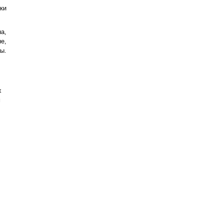
ки
а,
е,
ы.
х
м