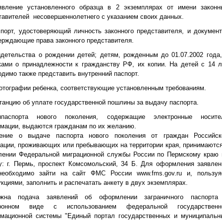
явление установленного образца в 2 экземплярах от имени законн
тавителей несовершеннолетнего с указанием своих данных.
спорт, удостоверяющий личность законного представителя, и документ
ерждающие права законного представителя.
идетельства о рождении детей; детям, рожденным до 01.07.2002 года,
ками о принадлежности к гражданству РФ, их копии. На детей с 14 л
одимо также представить внутренний паспорт.
фотографии ребенка, соответствующие установленным требованиям.
итанцию об уплате государственной пошлины за выдачу паспорта.
анпаспорта нового поколения, содержащие электронные носите
мации, выдаются гражданам по их желанию.
ение о выдаче паспорта нового поколения от граждан Российск
ации, проживающих или пребывающих на территории края, принимаются
лении Федеральной миграционной службы России по Пермскому краю 
у: г. Пермь, проспект Комсомольский, 34 Б. Для оформления заявлен
еобходимо зайти на сайт ФМС России www.fms.gov.ru и, пользуя
укциями, заполнить и распечатать анкету в двух экземплярах.
ожна подача заявлений об оформлении заграничного паспорта
тронном виде с использованием федеральной государственн
мационной системы "Единый портал государственных и муниципальн