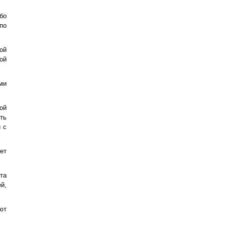
бо
по
ой
ой
ми
ой
ть
 с
ет
та
й,
ют