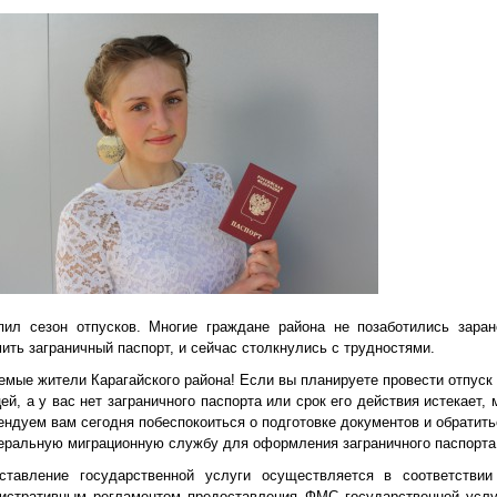
пил сезон отпусков. Многие граждане района не позаботились заран
ить заграничный паспорт, и сейчас столкнулись с трудностями.
емые жители Карагайского района! Если вы планируете провести отпуск 
ей, а у вас нет заграничного паспорта или срок его действия истекает,
ендуем вам сегодня побеспокоиться о подготовке документов и обратить
еральную миграционную службу для оформления заграничного паспорта
ставление государственной услуги осуществляется в соответствии
истративным регламентом предоставления ФМС государственной услу