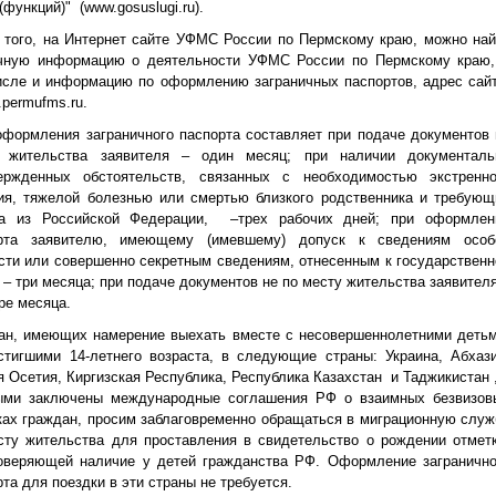
(функций)" (www.gosuslugi.ru).
 того, на Интернет сайте УФМС России по Пермскому краю, можно най
чную информацию о деятельности УФМС России по Пермскому краю,
исле и информацию по оформлению заграничных паспортов, адрес сай
.permufms.ru.
оформления заграничного паспорта составляет при подаче документов 
 жительства заявителя – один месяц; при наличии документаль
ержденных обстоятельств, связанных с необходимостью экстренно
ия, тяжелой болезнью или смертью близкого родственника и требующ
а из Российской Федерации, –трех рабочих дней; при оформлен
рта заявителю, имеющему (имевшему) допуск к сведениям особ
сти или совершенно секретным сведениям, отнесенным к государственн
 – три месяца; при подаче документов не по месту жительства заявителя
е месяца.
ан, имеющих намерение выехать вместе с несовершеннолетними детьм
стигшими 14-летнего возраста, в следующие страны: Украина, Абхази
 Осетия, Киргизская Республика, Республика Казахстан и Таджикистан ,
ыми заключены международные соглашения РФ о взаимных безвизов
ках граждан, просим заблаговременно обращаться в миграционную служ
сту жительства для проставления в свидетельство о рождении отметк
оверяющей наличие у детей гражданства РФ. Оформление загранично
та для поездки в эти страны не требуется.