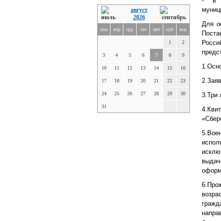
- в 
муниц
август
2026
Для о
пон
втр
срд
чет
пят
суб
вск
Поста
Росси
1
2
предс
3
4
5
6
7
8
9
1.Осн
10
11
12
13
14
15
16
2.Зая
17
18
19
20
21
22
23
24
25
26
27
28
29
30
3.Три
31
4.Кви
«Сбер
5.Во
испол
исклю
выдач
оформ
6.Про
возра
гражд
напра