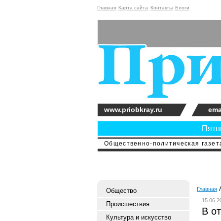
Главная
Карта сайта
Контакты
Блоги
www.priobkray.ru
ema
Пятни
Общественно-политическая газета
Главная
Общество
15.06.2
Происшествия
В от
Культура и искусство