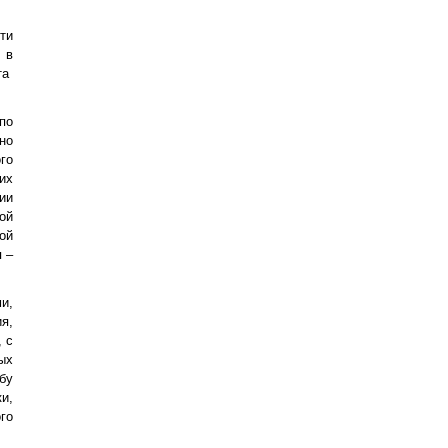
ти
 в
та
по
но
го
их
ии
ой
ой
 –
и,
я,
 с
ых
бу
и,
го