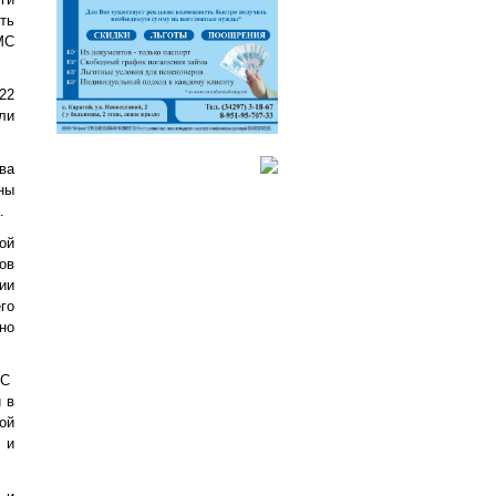
ть
МС
22
ли
ва
ны
.
ой
ов
ии
го
но
МС
 в
ой
 и