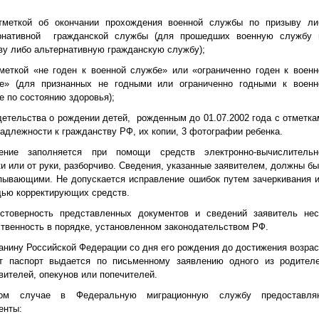
тметкой об окончании прохождения военной службы по призыву ли
рнативной гражданской службы (для прошедших военную службу 
ву либо альтернативную гражданскую службу);
тметкой «не годен к военной службе» или «ограниченно годен к военн
е» (для признанных не годными или ограниченно годными к военн
е по состоянию здоровья);
детельства о рождении детей, рожденным до 01.07.2002 года с отметка
надлежности к гражданству РФ, их копии, 3 фотографии ребенка.
ение заполняется при помощи средств электронно-вычислительн
ки или от руки, разборчиво. Сведения, указанные заявителем, должны бы
пывающими. Не допускается исправление ошибок путем зачеркивания и
ью корректирующих средств.
стоверность представленных документов и сведений заявитель нес
ственность в порядке, установленном законодательством РФ.
анину Российской Федерации со дня его рождения до достижения возрас
т паспорт выдается по письменному заявлению одного из родителе
вителей, опекунов или попечителей.
ом случае в Федеральную миграционную службу предоставля
енты: