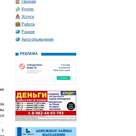
Продам
Куплю
Услуги
Работа
Разное
Авто-объявления
РЕКЛАМА
ее
за
 мы
ся
.
 с
ги