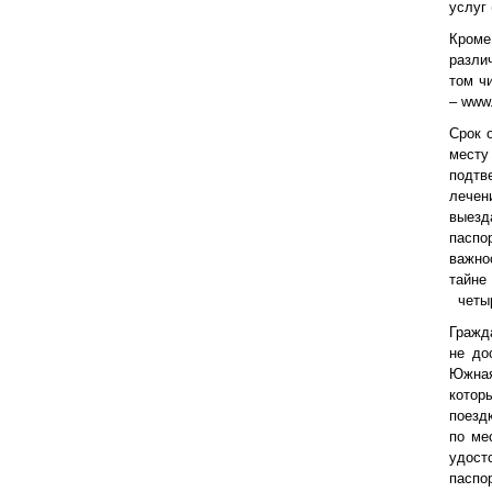
услуг 
Кроме
разли
том ч
– www
Срок 
месту
подтв
лечен
выезд
паспо
важно
тайне
четыр
Гражд
не до
Южная
котор
поезд
по ме
удост
паспор