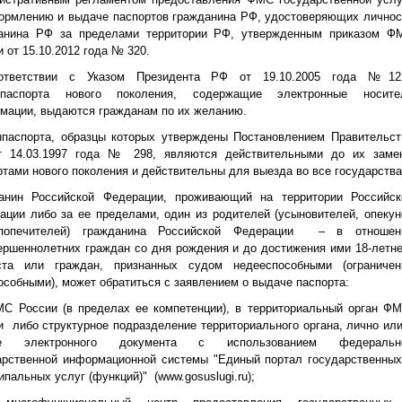
ормлению и выдаче паспортов гражданина РФ, удостоверяющих личнос
анина РФ за пределами территории РФ, утвержденным приказом Ф
 от 15.10.2012 года № 320.
ответствии с Указом Президента РФ от 19.10.2005 года №12
анпаспорта нового поколения, содержащие электронные носите
мации, выдаются гражданам по их желанию.
нпаспорта, образцы которых утверждены Постановлением Правительст
 14.03.1997 года № 298, являются действительными до их заме
ртами нового поколения и действительны для выезда во все государства
анин Российской Федерации, проживающий на территории Российск
ации либо за ее пределами, один из родителей (усыновителей, опекун
попечителей) гражданина Российской Федерации – в отношен
ершеннолетних граждан со дня рождения и до достижения ими 18-летне
ста или граждан, признанных судом недееспособными (ограничен
особными), может обратиться с заявлением о выдаче паспорта:
МС России (в пределах ее компетенции), в территориальный орган Ф
и либо структурное подразделение территориального органа, лично или
е электронного документа с использованием федеральн
арственной информационной системы "Единый портал государственных
пальных услуг (функций)" (www.gosuslugi.ru);