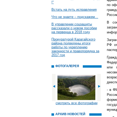
!"
по оф
Встать на путь исправления
гражд
России
Что не знаете – подскажем…
В со
В управлении соцзащиты
загр
рассказали о новом пособии
на первенца в 2018 году
инфор
Прокуратурой Карагайского
Загра
района подведены итоги
РФ от
работы по укреплению
паспо
законности и правопорядка за
2017 год
Гражд
Федер
ФОТОГАЛЕРЕЯ
или 
несов
возра
деесп
- в Ф
Росси
форм
смотреть все фотографии
госуд
муници
АРХИВ НОВОСТЕЙ