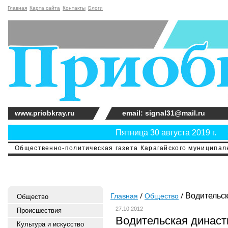
Главная
Карта сайта
Контакты
Блоги
www.priobkray.ru
email: signal31@mail.ru
Пятница 30 августа 2019 г.
Общественно-политическая газета Карагайского муниципальн
Водительск
Главная
Общество
Общество
27.10.2012
Происшествия
Водительская династ
Культура и искусство