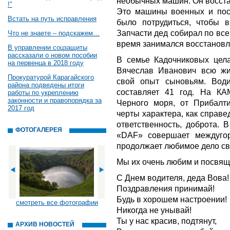
необычных машин. Он восста
!"
Это машины военных и пос
Встать на путь исправления
было потрудиться, чтобы в
Запчасти дед собирал по все
Что не знаете – подскажем…
время занимался восстановл
В управлении соцзащиты
рассказали о новом пособии
В семье Кадочниковых цел
на первенца в 2018 году
Вячеслав Иванович всю жи
Прокуратурой Карагайского
свой опыт сыновьям. Вод
района подведены итоги
составляет 41 год. На К
работы по укреплению
законности и правопорядка за
Черного моря, от Прибалти
2017 год
черты характера, как справе
ответственность, доброта.
ФОТОГАЛЕРЕЯ
«DAF» совершает междуго
продолжает любимое дело сво
Мы их очень любим и посвящ
С Днем водителя, деда Вова!
Поздравления принимай!
Будь в хорошем настроении!
смотреть все фотографии
Никогда не унывай!
Ты у нас красив, подтянут,
АРХИВ НОВОСТЕЙ