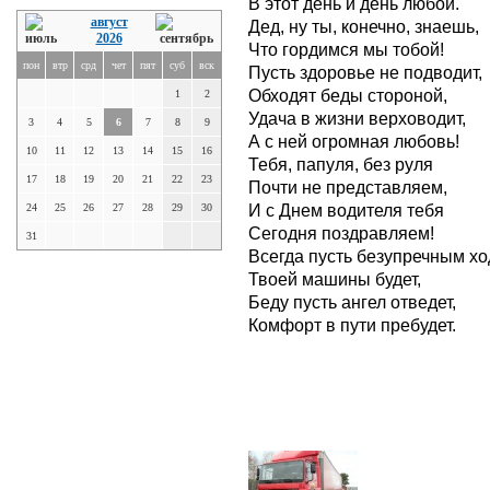
В этот день и день любой.
август
Дед, ну ты, конечно, знаешь,
2026
Что гордимся мы тобой!
пон
втр
срд
чет
пят
суб
вск
Пусть здоровье не подводит,
Обходят беды стороной,
1
2
Удача в жизни верховодит,
3
4
5
6
7
8
9
А с ней огромная любовь!
10
11
12
13
14
15
16
Тебя, папуля, без руля
17
18
19
20
21
22
23
Почти не представляем,
И с Днем водителя тебя
24
25
26
27
28
29
30
Сегодня поздравляем!
31
Всегда пусть безупречным хо
Твоей машины будет,
Беду пусть ангел отведет,
Комфорт в пути пребудет.