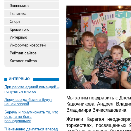
Экономика
Политика
Спорт
Кроме того
Интервью
Информер новостей
Рейтинг сайтов
Каталог сайтов
ИНТЕРВЬЮ
При работе единой командой –
получится многое
Мы хотим поздравить с Днем
Люди всегда были и будут
Кадочникова Андрея Влади
нашей опорой
Владимира Вячеславовича.
Беречь и приумножать то, что
есть, и не быть
Жители Карагая неоднокра
равнодушными
торжествах, посвященных 
"Неизменно двигаться вперед