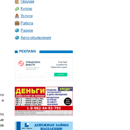
Продам
Куплю
Услуги
Работа
Разное
Авто-объявления
РЕКЛАМА
го
 и
то
ые
ов