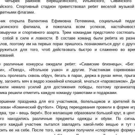
 четырех районов: Верещагинского, Ильинского, Сивинского
айского. Спортивный стадион приветствовал ребят веселой музыкой
цветными флагами.
ник открыла Валентина Ефимовна Потемкина, социальный педаг
щагинского филиала, и пожелала всем успехов, настойчивост
овыручки и спортивного азарта. Трем командам предстояло состязать
 собой в силе и ловкости. В составе команд были ребята из разн
лов, поэтому им на первых порах пришлось познакомиться друг с друг
ружиться для того, чтоб действовать быстро и слаженно во вре
нований.
 различные конкурсы ожидали ребят: «Сиамские близнецы», «Бег
и», «Поезд», «Игольное ушко» и другие. Участникам соревнован
ось пролезать сквозь обруч, бегать в парах, держа в руках мячи, прыга
ну, загонять мяч в ведро хоккейной клюшкой, мчаться «паровозиком». Де
жили немало усилий для достижения победы, поэтому организато
ника решили отметить каждую команду грамотами и подарками.
ершении праздника для его участников, болельщиков и зрителей б
изован «Комический футбол». Обряд переодевания провели в форме иг
 два, три – вещь бери!». Все желающие образовали большой круг, в цент
ого находились различные предметы одежды и обуви. По сигна
его каждый участник пытался завладеть какой-либо вещью и тут 
рить ее на себе. После того, как игроки получили «спортивную форму»