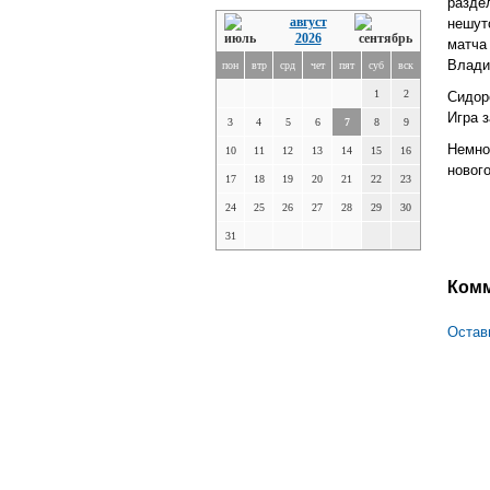
разде
август
нешут
2026
матча
Влади
пон
втр
срд
чет
пят
суб
вск
1
2
Сидор
Игра з
3
4
5
6
7
8
9
Немно
10
11
12
13
14
15
16
новог
17
18
19
20
21
22
23
24
25
26
27
28
29
30
31
Ком
Остав