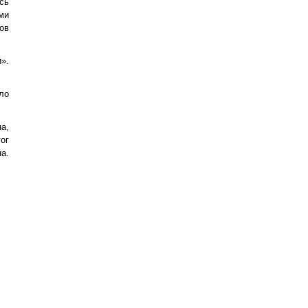
сь
ми
ов
».
ло
а,
ог
а.