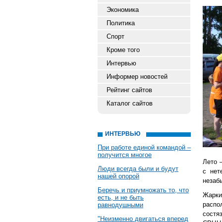
Экономика
Политика
Спорт
Кроме того
Интервью
Информер новостей
Рейтинг сайтов
Каталог сайтов
ИНТЕРВЬЮ
При работе единой командой –
получится многое
Лето 
Люди всегда были и будут
с нет
нашей опорой
незаб
Беречь и приумножать то, что
Жарки
есть, и не быть
распо
равнодушными
состя
"Неизменно двигаться вперед