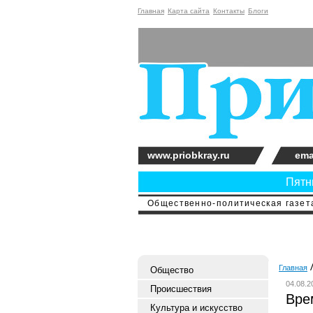
Главная
Карта сайта
Контакты
Блоги
www.priobkray.ru
ema
Пятни
Общественно-политическая газета
Главная
Общество
04.08.2
Происшествия
Вре
Культура и искусство