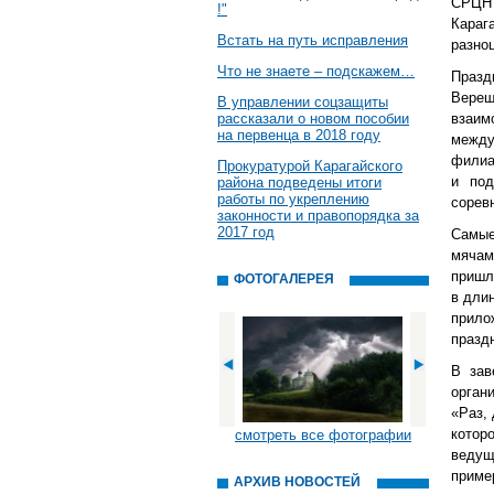
СРЦН
!"
Караг
Встать на путь исправления
разно
Что не знаете – подскажем…
Празд
Вере
В управлении соцзащиты
рассказали о новом пособии
взаим
на первенца в 2018 году
между
филиа
Прокуратурой Карагайского
и под
района подведены итоги
работы по укреплению
сорев
законности и правопорядка за
2017 год
Самые
мячам
пришл
ФОТОГАЛЕРЕЯ
в дли
прило
празд
В зав
орган
«Раз,
котор
смотреть все фотографии
ведущ
приме
АРХИВ НОВОСТЕЙ