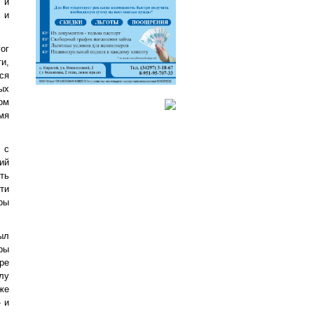
 и
 и
ог
и,
ся
ых
ом
мя
 с
ий
ть
ти
ры
ыл
ры
ре
лу
же
 и