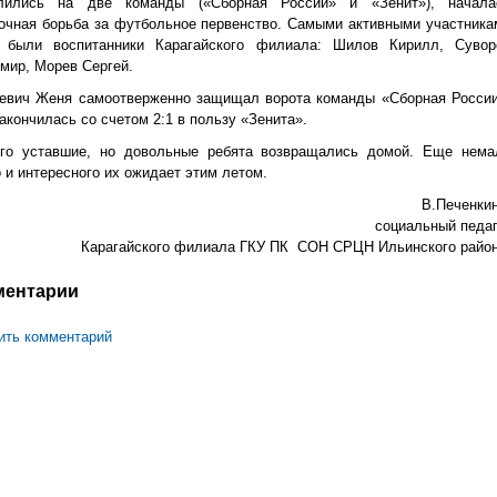
лились на две команды («Сборная России» и «Зенит»), начала
очная борьба за футбольное первенство. Самыми активными участника
 были воспитанники Карагайского филиала: Шилов Кирилл, Сувор
мир, Морев Сергей.
евич Женя самоотверженно защищал ворота команды «Сборная России
акончилась со счетом 2:1 в пользу «Зенита».
го уставшие, но довольные ребята возвращались домой. Еще нема
о и интересного их ожидает этим летом.
В.Печенкин
социальный педаг
Карагайского филиала ГКУ ПК СОН СРЦН Ильинского район
ментарии
ить комментарий