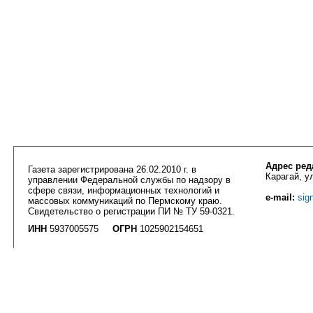
Адрес ред
Газета зарегистрирована 26.02.2010 г. в
Карагай, ул
управлении Федеральной службы по надзору в
сфере связи, информационных технологий и
e-mail:
sig
массовых коммуникаций по Пермскому краю.
Свидетельство о регистрации ПИ № ТУ 59-0321.
ИНН
5937005575
ОГРН
1025902154651
Вся информация на сайте
priobkray.ru
и странице
vk.com/priobkray
является ин
Использование любых материалов возможно только с разрешения редакции га