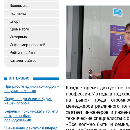
Экономика
Политика
Спорт
Кроме того
Интервью
Информер новостей
Рейтинг сайтов
Каталог сайтов
ИНТЕРВЬЮ
При работе единой командой –
Каждое время диктует не т
получится многое
профессии. Из года в год с
Люди всегда были и будут
на рынок труда огромное
нашей опорой
менеджеров различного толк
Беречь и приумножать то, что
хватает инженеров и инжене
есть, и не быть
технические специалисты с 
равнодушными
«Всё должно быть: и семья,
"Неизменно двигаться вперед