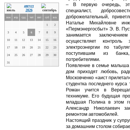
– В первую очередь, эт
август
специалист, добросовес
2026
доброжелательный, приветл
пон
втр
срд
чет
пят
суб
вск
Наталье Михайловне инж
1
2
«Пермэнергосбыт» Э. В. Пус
3
4
5
6
7
8
9
занимается заключение
10
11
12
13
14
15
16
осуществляет контроль 
электроэнергии по табул
17
18
19
20
21
22
23
поступившим из банка
24
25
26
27
28
29
30
потребителями.
31
Появление в семье малыша –
дом приходят любовь, рад
Московченко «аист прилетал
студентка последнего курса
Роман учится в Верещаг
техникуме. Его будущая пр
младшая Полина в этом го
Александр Николаевич за
ремонтом автомобилей.
Настоящий праздник у супру
за домашним столом собирае