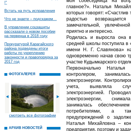
моя собеседница на воп
!"
главное?». Наталья Михайл
Встать на путь исправления
которых говорят: «Счастлив т
радостью возвращаетс
Что не знаете – подскажем…
замечательной, увлечённ
В управлении соцзащиты
приятно и интересно.
рассказали о новом пособии
на первенца в 2018 году
Родилась и выросла она в
средней школы поступила в 
Прокуратурой Карагайского
района подведены итоги
имени Н. Г. Славянова» на
работы по укреплению
одновременно начав свою тр
законности и правопорядка за
участке Кудымкарского отде
2017 год
Первоначально Наталья 
контролером, занималас
ФОТОГАЛЕРЕЯ
электроэнергии. Контролир
учета, выявляла случ
электроэнергией. Провод
электроэнергии, снимал
занималась обеспечение
потребителями, а та
смотреть все фотографии
предупреждений о задолж
Наталья Михайловна – кон
АРХИВ НОВОСТЕЙ
предприятия, поэтому и зада