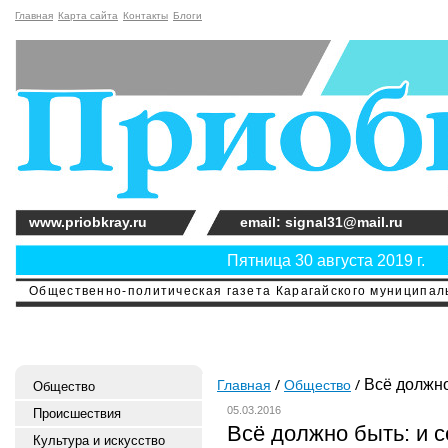
Главная
Карта сайта
Контакты
Блоги
www.priobkray.ru
email: signal31@mail.ru
Пятница 30 августа 2019 г.
Общественно-политическая газета Карагайского муниципальн
Всё должно
Главная
Общество
Общество
05.03.2016
Происшествия
Всё должно быть: и 
Культура и искусство