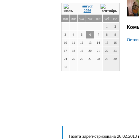
август
2026
пон
втр
срд
чет
пят
суб
вск
Ком
1
2
3
4
5
6
7
8
9
Остав
10
11
12
13
14
15
16
17
18
19
20
21
22
23
24
25
26
27
28
29
30
31
Газета зарегистрирована 26.02.2010 г