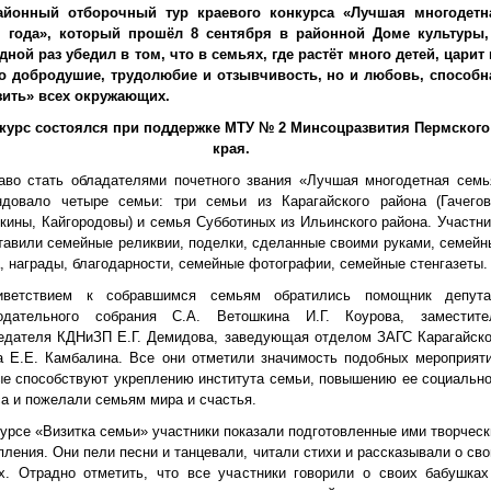
айонный отборочный тур краевого конкурса «Лучшая многодетн
 года», который прошёл 8 сентября в районной Доме культуры,
дной раз убедил в том, что в семьях, где растёт много детей, царит 
о добродушие, трудолюбие и отзывчивость, но и любовь, способн
зить» всех окружающих.
курс состоялся при поддержке МТУ № 2 Минсоцразвития Пермского
края.
аво стать обладателями почетного звания «Лучшая многодетная семь
ндовало четыре семьи: три семьи из Карагайского района (Гачегов
кины, Кайгородовы) и семья Субботиных из Ильинского района. Участни
тавили семейные реликвии, поделки, сделанные своими руками, семейн
, награды, благодарности, семейные фотографии, семейные стенгазеты.
иветствием к собравшимся семьям обратились помощник депута
одательного собрания С.А. Ветошкина И.Г. Коурова, заместите
едателя КДНиЗП Е.Г. Демидова, заведующая отделом ЗАГС Карагайско
а Е.Е. Камбалина. Все они отметили значимость подобных мероприяти
ые способствуют укреплению института семьи, повышению ее социально
са и пожелали семьям мира и счастья.
курсе «Визитка семьи» участники показали подготовленные ими творческ
пления. Они пели песни и танцевали, читали стихи и рассказывали о сво
х. Отрадно отметить, что все участники говорили о своих бабушках