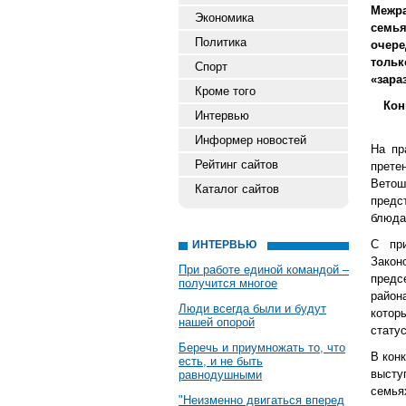
Межр
Экономика
семья
Политика
очере
тольк
Спорт
«зара
Кроме того
Кон
Интервью
Информер новостей
На пр
Рейтинг сайтов
прете
Ветош
Каталог сайтов
предс
блюда
С пр
ИНТЕРВЬЮ
Закон
При работе единой командой –
предс
получится многое
район
Люди всегда были и будут
котор
нашей опорой
стату
Беречь и приумножать то, что
В кон
есть, и не быть
высту
равнодушными
семья
"Неизменно двигаться вперед