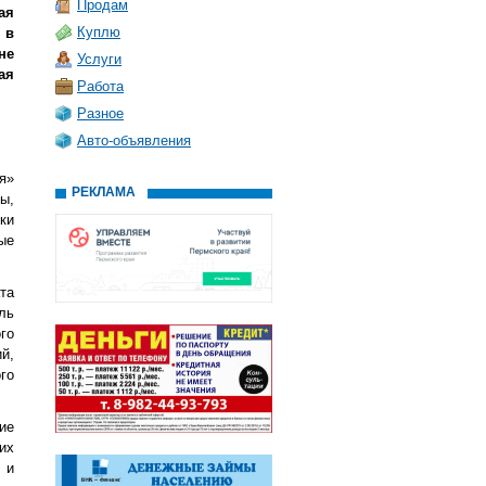
Продам
ая
Куплю
 в
не
Услуги
ая
Работа
Разное
Авто-объявления
я»
РЕКЛАМА
ы,
ки
ые
та
ль
го
й,
го
ие
их
 и