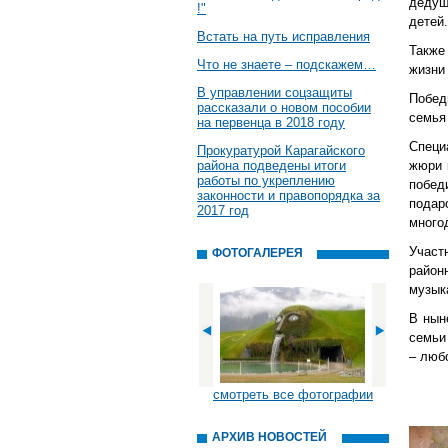
дедуш
!"
детей.
Встать на путь исправления
Также
Что не знаете – подскажем…
жизни
В управлении соцзащиты
Побед
рассказали о новом пособии
семья
на первенца в 2018 году
Специ
Прокуратурой Карагайского
района подведены итоги
жюри 
работы по укреплению
побе
законности и правопорядка за
подар
2017 год
много
Участ
ФОТОГАЛЕРЕЯ
райо
музык
В нын
семьи
– люб
смотреть все фотографии
АРХИВ НОВОСТЕЙ