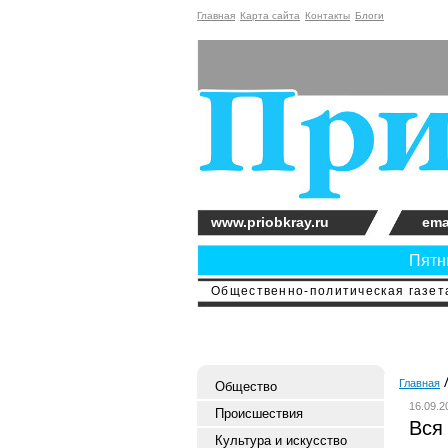
Главная
Карта сайта
Контакты
Блоги
www.priobkray.ru
ema
Пятни
Общественно-политическая газета
Главная
Общество
16.09.2
Происшествия
Вся
Культура и искусство