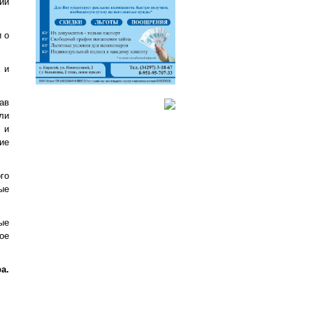
ии
 о
 и
ав
ли
 и
ие
го
ые
ые
ое
а.