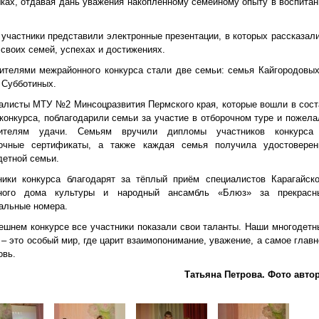
ках, отдавая дань уважения накопленному семейному опыту в воспитан
 участники представили электронные презентации, в которых рассказали
 своих семей, успехах и достижениях.
ителями межрайонного конкурса стали две семьи: семья Кайгородовых
 Субботиных.
алисты МТУ №2 Минсоцразвития Пермского края, которые вошли в сост
конкурса, поблагодарили семьи за участие в отборочном туре и пожела
дителям удачи. Семьям вручили дипломы участников конкурса
очные сертификаты, а также каждая семья получила удостоверен
детной семьи.
ники конкурса благодарят за тёплый приём специалистов Карагайско
нного дома культуры и народный ансамбль «Блюз» за прекрасн
альные номера.
ешнем конкурсе все участники показали свои таланты. Наши многодетн
 – это особый мир, где царит взаимопонимание, уважение, а самое главн
овь.
Татьяна Петрова. Фото автор