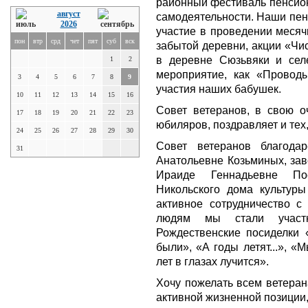
районный фестиваль пенсион
август
самодеятельности. Наши пен
2026
участие в проведении месяч
пон
втр
срд
чет
пят
суб
вск
забытой деревни, акции «Чи
в деревне Сюзьвяки и селе
1
2
мероприятие, как «Провод
3
4
5
6
7
8
9
участия наших бабушек.
10
11
12
13
14
15
16
Совет ветеранов, в свою о
17
18
19
20
21
22
23
юбиляров, поздравляет и тех
24
25
26
27
28
29
30
Совет ветеранов благода
31
Анатольевне Козьминых, зав
Ираиде Геннадьевне Пос
Никольского дома культуры
активное сотрудничество с
людям мы стали участн
Рождественские посиделки
были», «А годы летят...», «
лет в глазах лучится».
Хочу пожелать всем ветеран
активной жизненной позиции,