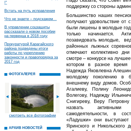
Надо сказать, что Совет ве
!"
поддержку со стороны админ
Встать на путь исправления
Большинство наших пенсион
Что не знаете – подскажем…
получают удовольствие от с
В управлении соцзащиты
были лишены в молодые годы
рассказали о новом пособии
только начинается. Ак
на первенца в 2018 году
позавидовать молодые, вед
Прокуратурой Карагайского
районных лыжных соревнов
района подведены итоги
отмечают коллективно дни
работы по укреплению
законности и правопорядка за
смотре – конкурсе на лучше
2017 год
котором в разное время
Надежда Яковлевна Алешин
ФОТОГАЛЕРЕЯ
молодому поколению в б
внешнему виду домов. Особо
Агалиеву, Полину Леонид
Волегову, Надежду Ильинич
Снигиреву, Веру Петровн
назвать активными у
самодеятельности, в со
смотреть все фотографии
«Ладушки» они выступают 
Яринского и Никольского 
АРХИВ НОВОСТЕЙ