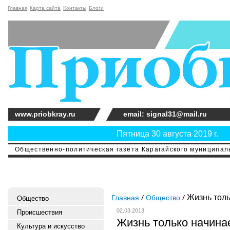
Главная
Карта сайта
Контакты
Блоги
www.priobkray.ru
email: signal31@mail.ru
Пятница 30 августа 2019 г.
Общественно-политическая газета Карагайского муниципальн
Жизнь толь
Главная
Общество
Общество
02.03.2013
Происшествия
Жизнь только начина
Культура и искусство