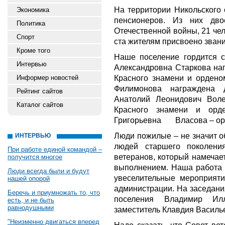
На территории Никольского 
Экономика
пенсионеров. Из них дво
Политика
Отечественной войны, 21 че
Спорт
ста жителям присвоено звани
Кроме того
Наше поселение гордится 
Интервью
Александровна Старкова на
Красного знамени и ордено
Информер новостей
Филимонова награждена 
Рейтинг сайтов
Анатолий Леонидович Воле
Каталог сайтов
Красного знамени и орд
Григорьевна Власова – орд
Люди пожилые – не значит о
ИНТЕРВЬЮ
людей старшего поколени
При работе единой командой –
ветеранов, который намечает
получится многое
выполнением. Наша работа 
Люди всегда были и будут
увеселительные мероприят
нашей опорой
администрации. На заседани
Беречь и приумножать то, что
поселения Владимир Ил
есть, и не быть
равнодушными
заместитель Клавдия Василь
"Неизменно двигаться вперед