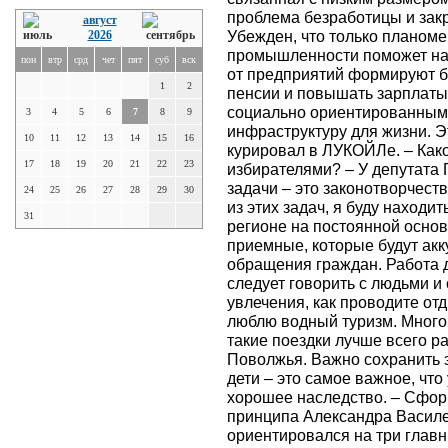
проблема безработицы и закр
август
Убежден, что только планом
2026
промышленности поможет нам
пон
втр
срд
чет
пят
суб
вск
от предприятий формируют б
1
2
пенсии и повышать зарплаты.
социально ориентированным 
3
4
5
6
7
8
9
инфраструктуру для жизни. Эт
10
11
12
13
14
15
16
курировал в ЛУКОЙЛе. – Как
17
18
19
20
21
22
23
избирателями? – У депутата
задачи – это законотворчест
24
25
26
27
28
29
30
из этих задач, я буду находи
31
регионе на постоянной осно
приемные, которые будут ак
обращения граждан. Работа 
следует говорить с людьми и 
увлечения, как проводите от
люблю водный туризм. Много 
такие поездки лучше всего 
Поволжья. Важно сохранить э
дети – это самое важное, что
хорошее наследство. – Сфор
принципа Александра Василен
ориентировался на три главн