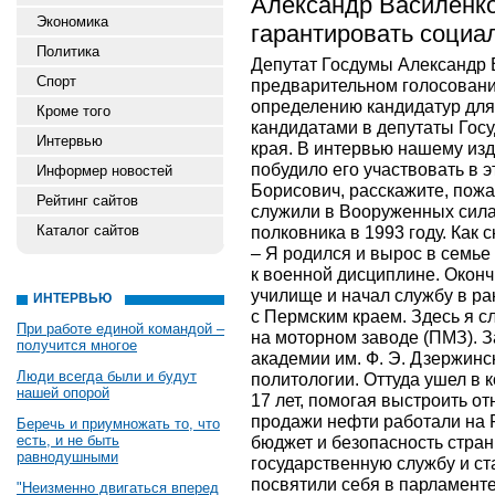
Александр Василенко
Экономика
гарантировать соци
Политика
Депутат Госдумы Александр 
Спорт
предварительном голосовани
определению кандидатур дл
Кроме того
кандидатами в депутаты Гос
Интервью
края. В интервью нашему изд
побудило его участвовать в 
Информер новостей
Борисович, расскажите, пожа
Рейтинг сайтов
служили в Вооруженных силах
Каталог сайтов
полковника в 1993 году. Как
– Я родился и вырос в семье 
к военной дисциплине. Окон
училище и начал службу в ра
ИНТЕРВЬЮ
с Пермским краем. Здесь я с
При работе единой командой –
на моторном заводе (ПМЗ). 
получится многое
академии им. Ф. Э. Дзержинс
Люди всегда были и будут
политологии. Оттуда ушел в
нашей опорой
17 лет, помогая выстроить от
продажи нефти работали на 
Беречь и приумножать то, что
есть, и не быть
бюджет и безопасность стран
равнодушными
государственную службу и ст
посвятили себя в парламенте
"Неизменно двигаться вперед