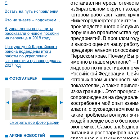
отстаивал интересы отечест
!"
избирательном округе наход
Встать на путь исправления
котором работают такие кру
Что не знаете – подскажем…
Нижегороднефтеоргсинтез», 
производственного обслужив
В управлении соцзащиты
поручению правительства ку
рассказали о новом пособии
предприятий. В прошлом год
на первенца в 2018 году
и высоко оценил нашу работу
Прокуратурой Карагайского
предварительном голосовани
района подведены итоги
Пермском крае. Почему Вы р
работы по укреплению
законности и правопорядка за
именно в нашем регионе? – 
2017 год
лидеров по инвестиционному
Российской Федерации. Сейча
ФОТОГАЛЕРЕЯ
которых промышленность мож
показателям, а также привле
из­-за границы. Этот процесс
сопровождения на федерально
востребован мой опыт взаим
власти, с руководством комп
какие проблемы волнуют жите
людей прежде всего беспокоя
смотреть все фотографии
экономике. Самое злободневн
питания и рост тарифов на у
АРХИВ НОВОСТЕЙ
связанная с низким размером