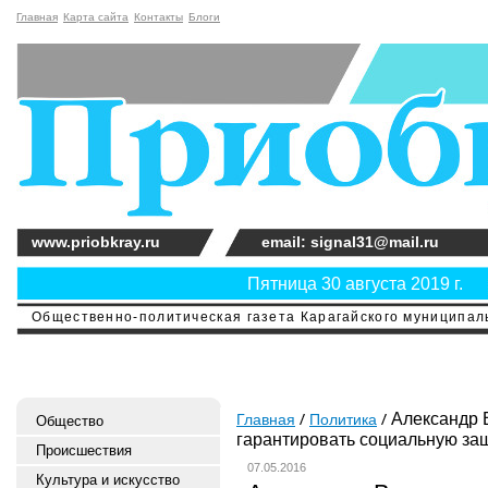
Главная
Карта сайта
Контакты
Блоги
www.priobkray.ru
email: signal31@mail.ru
Пятница 30 августа 2019 г.
Общественно-политическая газета Карагайского муниципальн
Александр В
Главная
Политика
Общество
гарантировать социальную з
Происшествия
07.05.2016
Культура и искусство