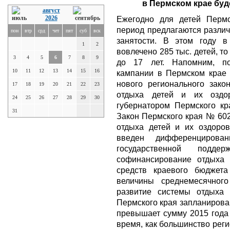
в Пермском крае буде
август
2026
Ежегодно для детей Пермс
период предлагаются разли
пон
втр
срд
чет
пят
суб
вск
занятости. В этом году в
1
2
вовлечено 285 тыс. детей, то
3
4
5
6
7
8
9
до 17 лет. Напомним, по
10
11
12
13
14
15
16
кампании в Пермском крае 
нового регионального зако
17
18
19
20
21
22
23
отдыха детей и их оздо
24
25
26
27
28
29
30
губернатором Пермского к
31
Закон Пермского края № 602
отдыха детей и их оздоро
введен дифференцирова
государственной поддер
софинансирование отдыха 
средств краевого бюджета
величины среднемесячног
развитие системы отдыха
Пермского края запланирован
превышает сумму 2015 года 
время, как большинство рег