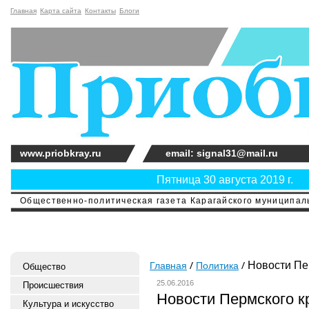
Главная
Карта сайта
Контакты
Блоги
www.priobkray.ru
email: signal31@mail.ru
Пятница 30 августа 2019 г.
Общественно-политическая газета Карагайского муниципальн
Новости Пе
Главная
Политика
Общество
25.06.2016
Происшествия
Новости Пермского к
Культура и искусство