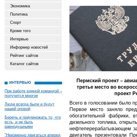
Экономика
Политика
Спорт
Кроме того
Интервью
Информер новостей
Рейтинг сайтов
Каталог сайтов
Пермский проект – авиа
ИНТЕРВЬЮ
третье место во всеро
При работе единой командой –
проект Р
получится многое
Всего в голосовании было п
Люди всегда были и будут
нашей опорой
Первое место заняло пред
обогатительной фабрики, в
Беречь и приумножать то, что
дизельного топлива, откры
есть, и не быть
равнодушными
нефтеперерабатывающем за
двигатель презентовали Пр
"Неизменно двигаться вперед