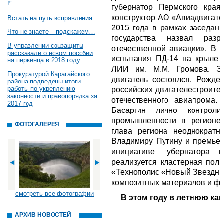
!"
губернатор Пермского кра
конструктор АО «Авиадвигат
Встать на путь исправления
2015 года в рамках заседан
Что не знаете – подскажем…
государства назвал ра
В управлении соцзащиты
отечественной авиации». В
рассказали о новом пособии
испытания ПД-14 на крыле
на первенца в 2018 году
ЛИИ им. М.М. Громова. Э
Прокуратурой Карагайского
двигатель состоялся. Рожд
района подведены итоги
работы по укреплению
российских двигателестроит
законности и правопорядка за
отечественного авиапрома
2017 год
Басаргин лично контрол
промышленности в регионе
ФОТОГАЛЕРЕЯ
глава региона неоднократ
Владимиру Путину и премье
инициативе губернатора
реализуется кластерная пол
«Технополис «Новый Звездны
композитных материалов и ф
смотреть все фотографии
В этом году в летнюю к
АРХИВ НОВОСТЕЙ