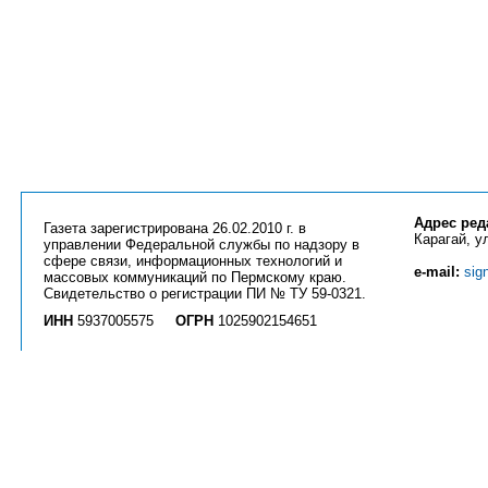
Адрес ред
Газета зарегистрирована 26.02.2010 г. в
Карагай, ул
управлении Федеральной службы по надзору в
сфере связи, информационных технологий и
e-mail:
sig
массовых коммуникаций по Пермскому краю.
Свидетельство о регистрации ПИ № ТУ 59-0321.
ИНН
5937005575
ОГРН
1025902154651
Вся информация на сайте
priobkray.ru
и странице
vk.com/priobkray
является ин
Использование любых материалов возможно только с разрешения редакции га
активной ссылки. Все статьи и фотографии являются объектом авторских прав
прав.