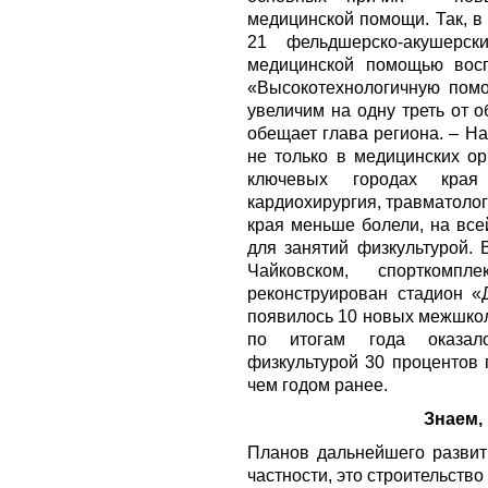
медицинской помощи. Так, в
21 фельдшерско-акушерск
медицинской помощью восп
«Высокотехнологичную помо
увеличим на одну треть от 
обещает глава региона. – Н
не только в медицинских ор
ключевых городах края
кардиохирургия, травматоло
края меньше болели, на все
для занятий физкультурой. 
Чайковском, спортком
реконструирован стадион «
появилось 10 новых межшкол
по итогам года оказало
физкультурой 30 процентов 
чем годом ранее.
Знаем,
Планов дальнейшего развит
частности, это строительств