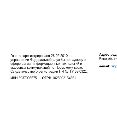
Адрес ред
Газета зарегистрирована 26.02.2010 г. в
Карагай, ул
управлении Федеральной службы по надзору в
сфере связи, информационных технологий и
e-mail:
sig
массовых коммуникаций по Пермскому краю.
Свидетельство о регистрации ПИ № ТУ 59-0321.
ИНН
5937005575
ОГРН
1025902154651
Вся информация на сайте
priobkray.ru
и странице
vk.com/priobkray
является ин
Использование любых материалов возможно только с разрешения редакции га
активной ссылки. Все статьи и фотографии являются объектом авторских прав
прав.