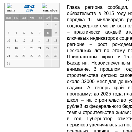
август
Глава региона сообщил,
2026
обязательств в 2015 году 
пон
втр
срд
чет
пят
суб
вск
порядка 11 миллиардов ру
соцподдержки смогли воспо
1
2
– практически каждый вт
3
4
5
6
7
8
9
ключевых индикаторов социа
10
11
12
13
14
15
16
регионе – рост рождаем
17
18
19
20
21
22
23
нескольких лет по этому 
Приволжском округе и 15-
24
25
26
27
28
29
30
Басаргин. Новоиспеченным
31
внимание. В прошлом год
строительства детских садо
около 32000 мест для дошко
садики. А теперь край в
программу: до 2025 года пл
школ – на строительство 
рублей из федерального бюдж
темпы строительства жилья:
в год. Губернатор отмет
пермяков увеличилась за пос
основных причин – повы