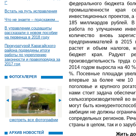
!"
федерального бюджета бол
промышленности края се
Встать на путь исправления
инвестиционных проектов, а
Что не знаете – подскажем…
185 миллиардов рублей. В
В управлении соцзащиты
работа по улучшению инвес
рассказали о новом пособии
количество вновь зарег
на первенца в 2018 году
предпринимателей в 2015 
Прокуратурой Карагайского
растет и объем налогов, 
района подведены итоги
бюджет края. Радуют ре
работы по укреплению
законности и правопорядка за
производительность труда 
2017 год
2014 годом выросла на 40 %
%. Посевные площади увели
ФОТОГАЛЕРЕЯ
впервые за более чем 10 
поголовье и крупного рогат
нами стоит задача обеспечи
сельхозпроизводителей во в
могут быть конкурентоспосо
амбиции не должны ограничи
сопредельных регионов. Реч
смотреть все фотографии
страны в целом, так и о зару
АРХИВ НОВОСТЕЙ
Жить до