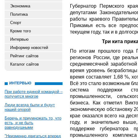
Губернатор Пермского кра
Экономика
депутатами Законодательно
Политика
работы краевого Правительс
Спорт
Прикамья есть все предпос
Кроме того
текущем году, так и в долгос
Интервью
Три кита прик
Информер новостей
По итогам прошлого года 
Рейтинг сайтов
регионов России, где реаль
среднемесячной заработной
Каталог сайтов
время уровень безработицы
время составляет 1,68 %, хо
Всё это стало возможным бла
ИНТЕРВЬЮ
система поддержки сто
При работе единой командой –
промышленности, сельско
получится многое
бизнеса. Как отметил Викт
Люди всегда были и будут
экономическую обстановку 2
нашей опорой
крае оказался всего на дес
Беречь и приумножать то, что
году, и значительно выш
есть, и не быть
равнодушными
поддержке губернатора п
промышленного комплекс
"Неизменно двигаться вперед