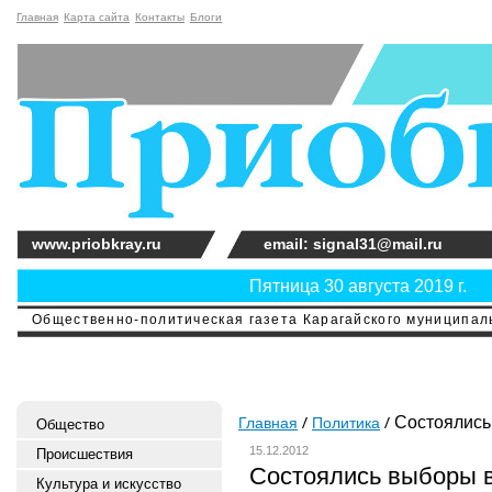
Главная
Карта сайта
Контакты
Блоги
www.priobkray.ru
email: signal31@mail.ru
Пятница 30 августа 2019 г.
Общественно-политическая газета Карагайского муниципальн
Состоялись
Главная
Политика
Общество
15.12.2012
Происшествия
Состоялись выборы 
Культура и искусство