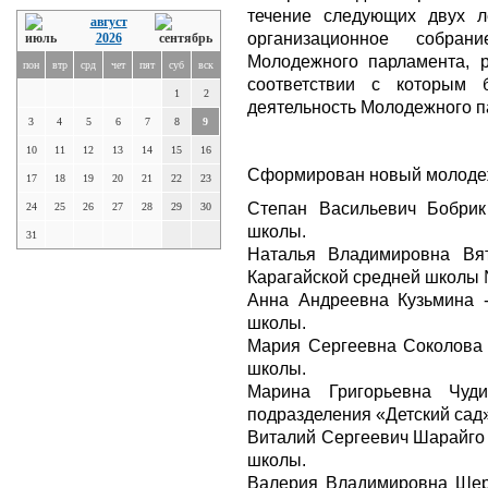
течение следующих двух л
август
организационное собран
2026
Молодежного парламента, р
пон
втр
срд
чет
пят
суб
вск
соответствии с которым 
1
2
деятельность Молодежного п
3
4
5
6
7
8
9
10
11
12
13
14
15
16
Сформирован новый молоде
17
18
19
20
21
22
23
Степан Васильевич Бобрик
24
25
26
27
28
29
30
школы.
31
Наталья Владимировна Вят
Карагайской средней школы
Анна Андреевна Кузьмина 
школы.
Мария Сергеевна Соколова 
школы.
Марина Григорьевна Чуди
подразделения «Детский сад
Виталий Сергеевич Шарайго 
школы.
Валерия Владимировна Шерс