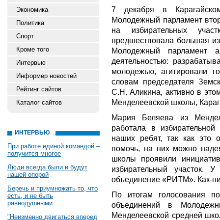
7 декабря в Карагайско
Экономика
Молодежный парламент втор
Политика
на избирательных учас
Спорт
предшествовала большая из
Кроме того
Молодежный парламент а
деятельностью: разрабатыв
Интервью
молодежью, агитировали го
Информер новостей
словам председателя Земск
Рейтинг сайтов
С.Н. Аликина, активно в эт
Менделеевской школы, Кара
Каталог сайтов
Мария Беляева из Менде
работала в избирательной
ИНТЕРВЬЮ
наших ребят, так как это 
При работе единой командой –
помочь, на них можно надея
получится многое
школы проявили инициатив
Люди всегда были и будут
избирательный участок. У
нашей опорой
объединение «РИТМ». Как-ни
Беречь и приумножать то, что
По итогам голосования п
есть, и не быть
равнодушными
объединений в Молодежн
Менделеевской средней шко
"Неизменно двигаться вперед