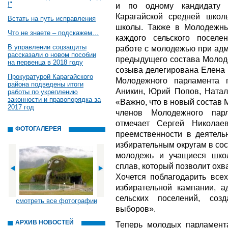
!"
и по одному кандидату 
Карагайской средней шко
Встать на путь исправления
школы. Также в Молодежны
Что не знаете – подскажем…
каждого сельского поселе
В управлении соцзащиты
работе с молодежью при адм
рассказали о новом пособии
предыдущего состава Молоде
на первенца в 2018 году
созыва делегирована Елена 
Прокуратурой Карагайского
Молодежного парламента 
района подведены итоги
Аникин, Юрий Попов, Натал
работы по укреплению
законности и правопорядка за
«Важно, что в новый состав
2017 год
членов Молодежного пар
отмечает Сергей Николае
ФОТОГАЛЕРЕЯ
преемственности в деятель
избирательным округам в со
молодежь и учащиеся школ
сплав, который позволит охв
Хочется поблагодарить всех
избирательной кампании, а
сельских поселений, со
смотреть все фотографии
выборов».
АРХИВ НОВОСТЕЙ
Теперь молодых парламент