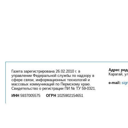
Адрес ред
Газета зарегистрирована 26.02.2010 г. в
Карагай, ул
управлении Федеральной службы по надзору в
сфере связи, информационных технологий и
e-mail:
sig
массовых коммуникаций по Пермскому краю.
Свидетельство о регистрации ПИ № ТУ 59-0321.
ИНН
5937005575
ОГРН
1025902154651
Вся информация на сайте
priobkray.ru
и странице
vk.com/priobkray
является ин
Использование любых материалов возможно только с разрешения редакции га