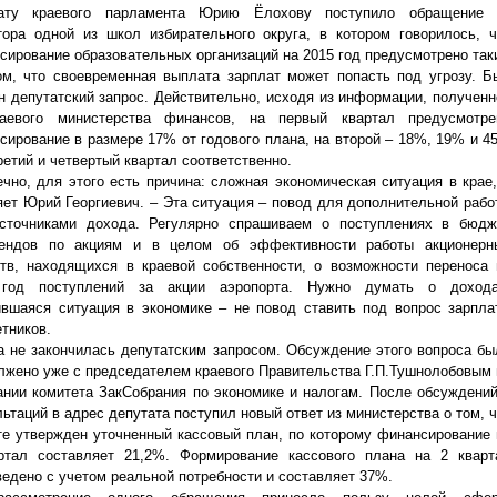
тату краевого парламента Юрию Ёлохову поступило обращение 
тора одной из школ избирательного округа, в котором говорилось, ч
сирование образовательных организаций на 2015 год предусмотрено так
ом, что своевременная выплата зарплат может попасть под угрозу. Б
н депутатский запрос. Действительно, исходя из информации, полученн
аевого министерства финансов, на первый квартал предусмотре
сирование в размере 17% от годового плана, на второй – 18%, 19% и 4
ретий и четвертый квартал соответственно.
ечно, для этого есть причина: сложная экономическая ситуация в крае,
яет Юрий Георгиевич. – Эта ситуация – повод для дополнительной рабо
сточниками дохода. Регулярно спрашиваем о поступлениях в бюдж
ендов по акциям и в целом об эффективности работы акционерн
тв, находящихся в краевой собственности, о возможности переноса 
 год поступлений за акции аэропорта. Нужно думать о дохода
вшаяся ситуация в экономике – не повод ставить под вопрос зарпла
тников.
а не закончилась депутатским запросом. Обсуждение этого вопроса бы
лжено уже с председателем краевого Правительства Г.П.Тушнолобовым 
ании комитета ЗакСобрания по экономике и налогам. После обсуждений
ьтаций в адрес депутата поступил новый ответ из министерства о том, 
те утвержден уточненный кассовый план, по которому финансирование 
ртал составляет 21,2%. Формирование кассового плана на 2 кварт
ведено с учетом реальной потребности и составляет 37%.