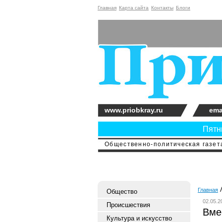
Главная
Карта сайта
Контакты
Блоги
www.priobkray.ru
ema
Пятни
Общественно-политическая газета
Главная
Общество
02.05.2
Происшествия
Вме
Культура и искусство