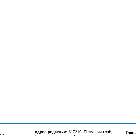
Адрес редакции:
617210, Пермский край, с.
Глав
. в