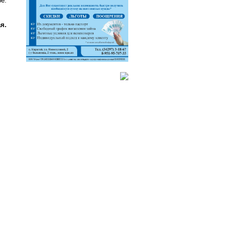
е.
я.