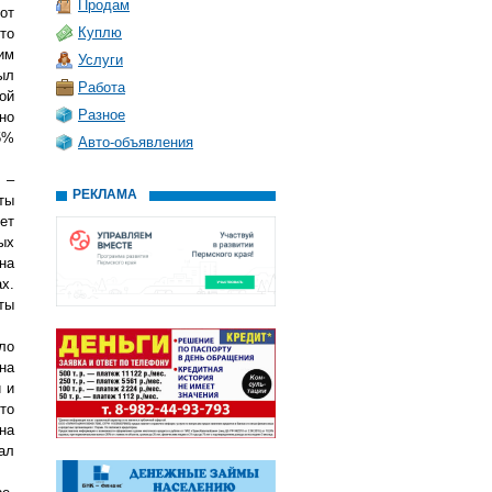
Продам
от
Куплю
то
им
Услуги
ыл
Работа
ой
Разное
но
5%
Авто-объявления
 –
РЕКЛАМА
ты
ет
ых
на
х.
ты
ло
на
 и
что
на
ал