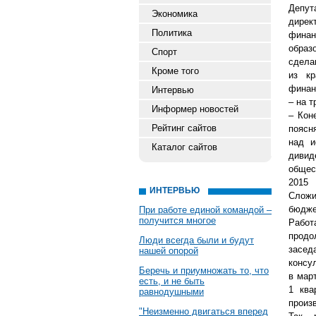
Депу
Экономика
дирек
Политика
финан
образ
Спорт
сдела
Кроме того
из кр
финан
Интервью
– на т
Информер новостей
– Кон
Рейтинг сайтов
поясн
над и
Каталог сайтов
дивид
общес
2015
ИНТЕРВЬЮ
Сложи
бюдже
При работе единой командой –
получится многое
Работ
продо
Люди всегда были и будут
засед
нашей опорой
консул
Беречь и приумножать то, что
в мар
есть, и не быть
1 ква
равнодушными
произ
"Неизменно двигаться вперед