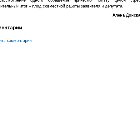
рассмотрение одного обращения принесло пользу целой сфер
ительный итог – плод совместной работы заявителя и депутата.
Алена Донска
ментарии
ить комментарий