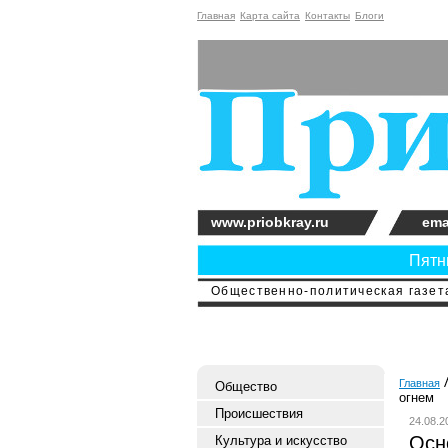
Главная
Карта сайта
Контакты
Блоги
www.priobkray.ru
ema
Пятни
Общественно-политическая газета
Главная
Общество
огнем
Происшествия
24.08.2
Осн
Культура и искусство