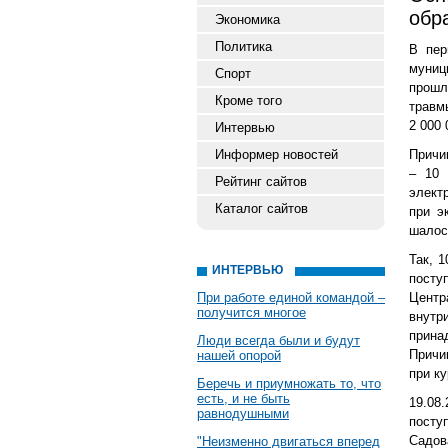
обр
Экономика
Политика
В пер
муниц
Спорт
прошл
Кроме того
травм
2 000 
Интервью
Информер новостей
Причи
– 10 
Рейтинг сайтов
элект
Каталог сайтов
при э
шалост
Так, 1
ИНТЕРВЬЮ
посту
При работе единой командой –
Центр
получится многое
внутр
прина
Люди всегда были и будут
Причи
нашей опорой
при к
Беречь и приумножать то, что
есть, и не быть
19.08
равнодушными
посту
Садов
"Неизменно двигаться вперед