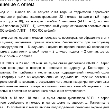
ащение с огнем
иод с 1 января по 20 августа 2013 года на территории Карагайско
ипального района зарегистрировано 22 пожара (аналогичный пери
ого года – 18), на пожарах погибло 4 человека (АППГ – 5), получи
ы 3 человека (АППГ – 1), материальный ущерб от пожаров составил свы
000 рублей (АППГ – 4 000 000 рублей).
нами возникновения пожаров послужило: неосторожное обращение с огн
случаев; нарушение правил пожарной безопасности при эксплуатац
рооборудования – 6 случаев; нарушение правил пожарной безопаснос
ксплуатации отопительной печи – 2 случая; поджог – 2 случая; детск
ь с огнем – 2 случая.
0.08.2013г. в 23 час. 29 мин. на пульт связи диспетчера 80-ПЧ с. Кара
пило сообщение о пожаре в квартире по адресу: д. Костьящер, у
альная. По прибытии к месту вызова подразделений пожарной охра
и квартиры было обнаружено сильное задымление, горение постельн
длежностей на кровати, в результате чего хозяин квартиры получил ожог
ной возникновения пожара послужило неосторожное обращение с огн
урении в состоянии алкогольного опьянения потерпевшего.
.2013г. в 18 час. 18 мин. на пульт связи диспетчера 80-ПЧ с.Караг
пило сообщение о пожаре в жилом доме по адресу: д. Канюсята, у
ая. По прибытии к месту вызова подразделений пожарной охраны дом