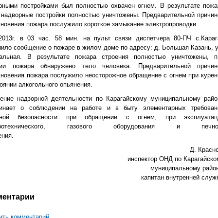
рными постройками был полностью охвачен огнем. В результате пожа
 надворные постройки полностью уничтожены. Предварительной причин
кновения пожара послужило короткое замыкание электропроводки.
.2013г. в 03 час. 58 мин. на пульт связи диспетчера 80-ПЧ с.Караг
пило сообщение о пожаре в жилом доме по адресу: д. Большая Казань, у
альная. В результате пожара строения полностью уничтожены, п
ии пожара обнаружено тело человека. Предварительной причин
кновения пожара послужило неосторожное обращение с огнем при курен
тоянии алкогольного опьянения.
ение надзорной деятельности по Карагайскому муниципальному райо
инает о соблюдении на работе и в быту элементарных требован
рной безопасности при обращении с огнем, при эксплуатац
тротехнического, газового оборудования и печно
топления.
Д. Красн
инспектор ОНД по Карагайско
муниципальному район
капитан внутренней служ
ментарии
ить комментарий