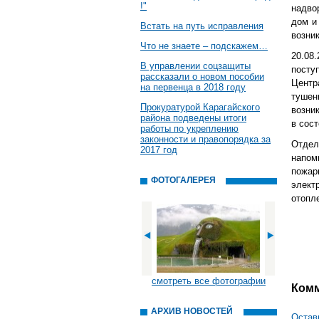
!"
надво
дом и
Встать на путь исправления
возни
Что не знаете – подскажем…
20.08
В управлении соцзащиты
посту
рассказали о новом пособии
Центр
на первенца в 2018 году
тушен
Прокуратурой Карагайского
возни
района подведены итоги
в сос
работы по укреплению
законности и правопорядка за
Отдел
2017 год
напом
пожа
ФОТОГАЛЕРЕЯ
элек
о
смотреть все фотографии
Ком
АРХИВ НОВОСТЕЙ
Остав