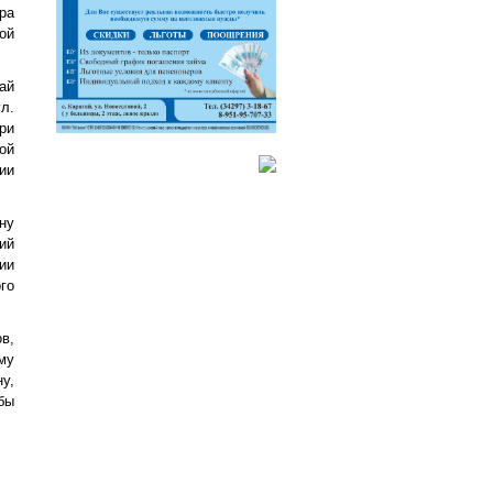
ра
ой
ай
л.
ри
ой
ии
ну
ий
ии
го
ов,
му
у,
бы