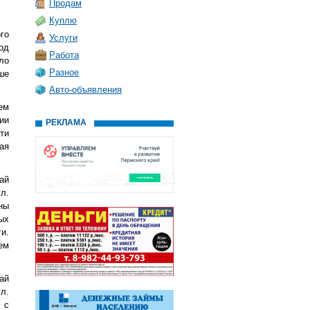
Продам
Куплю
го
Услуги
од
Работа
ло
Разное
ше
Авто-объявления
ем
ии
РЕКЛАМА
ти
ая
гай
л.
ны
ых
и.
ем
ай
л.
 с