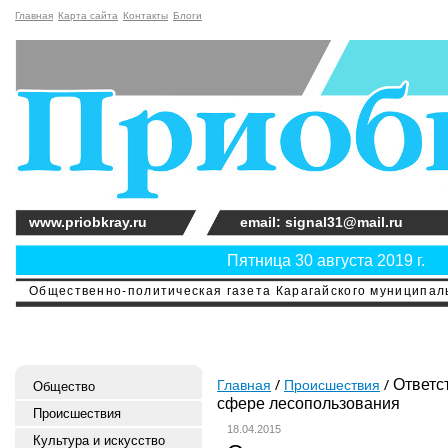
Главная
Карта сайта
Контакты
Блоги
www.priobkray.ru
email: signal31@mail.ru
Пятница 30 августа 2019 г.
Общественно-политическая газета Карагайского муниципальн
Ответс
Главная
Происшествия
Общество
сфере лесопользования
Происшествия
18.04.2015
Культура и искусство