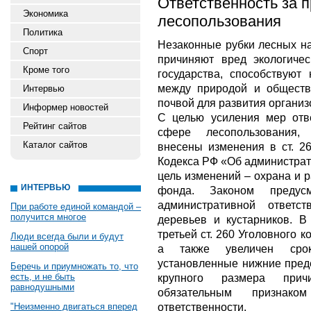
Ответственность за 
Экономика
лесопользования
Политика
Незаконные рубки лесных н
Спорт
причиняют вред экологичес
Кроме того
государства, способствуют
между природой и обществ
Интервью
почвой для развития организ
Информер новостей
С целью усиления мер отв
Рейтинг сайтов
сфере лесопользования,
Каталог сайтов
внесены изменения в ст. 26
Кодекса РФ «Об администра
цель изменений – охрана и 
ИНТЕРВЬЮ
фонда. Законом предус
административной ответс
При работе единой командой –
получится многое
деревьев и кустарников. В
третьей ст. 260 Уголовного
Люди всегда были и будут
нашей опорой
а также увеличен сро
установленные нижние преде
Беречь и приумножать то, что
есть, и не быть
крупного размера прич
равнодушными
обязательным признако
ответственности.
"Неизменно двигаться вперед