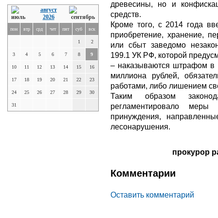
древесины, но и конфиска
август
средств.
2026
Кроме того, с 2014 года вв
пон
втр
срд
чет
пят
суб
вск
приобретение, хранение, пе
1
2
или сбыт заведомо незакон
199.1 УК РФ, которой преду
3
4
5
6
7
8
9
– наказываются штрафом в р
10
11
12
13
14
15
16
миллиона рублей, обязате
17
18
19
20
21
22
23
работами, либо лишением сво
24
25
26
27
28
29
30
Таким образом законода
регламентировало меры 
31
принуждения, направленны
лесонарушения.
прокурор р
Комментарии
Оставить комментарий