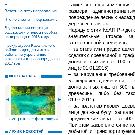
!"
Также внесены изменения в
размера административны
Встать на путь исправления
повреждение лесных насажд
Что не знаете – подскажем…
деревьев в лесах.
В управлении соцзащиты
Наряду с этим КоАП РФ допо
рассказали о новом пособии
значительные штрафы за
на первенца в 2018 году
заготовленной древесины:
Прокуратурой Карагайского
– за отказ или предоставл
района подведены итоги
работы по укреплению
сделках с древесиной штраф с
законности и правопорядка за
должностных лиц, от 100 тыс
2017 год
лиц (с 01.01.2016);
– за нарушение требований
ФОТОГАЛЕРЕЯ
маркировки древесины – 
должностных лиц, от 300 ты
древесины либо без так
01.07.2015);
– за транспортировку древ
лица должны будут заплатит
юридические лица – от 500 т
смотреть все фотографии
При этом закрепляется не т
добытой и транспортируемо
АРХИВ НОВОСТЕЙ