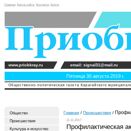
Главная
Карта сайта
Контакты
Блоги
www.priobkray.ru
email: signal31@mail.ru
Пятница 30 августа 2019 г.
Общественно-политическая газета Карагайского муниципальн
Профил
Главная
Происшествия
Общество
11.11.2017
Происшествия
Профилактическая а
Культура и искусство