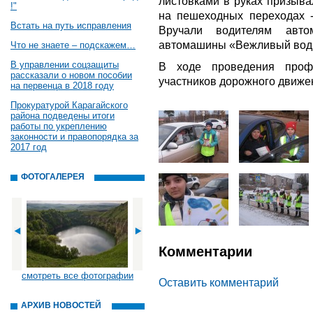
листовками в руках призыва
!"
на пешеходных переходах -
Встать на путь исправления
Вручали водителям авт
автомашины «Вежливый води
Что не знаете – подскажем…
В управлении соцзащиты
В ходе проведения профи
рассказали о новом пособии
участников дорожного движе
на первенца в 2018 году
Прокуратурой Карагайского
района подведены итоги
работы по укреплению
законности и правопорядка за
2017 год
ФОТОГАЛЕРЕЯ
Комментарии
смотреть все фотографии
Оставить комментарий
АРХИВ НОВОСТЕЙ