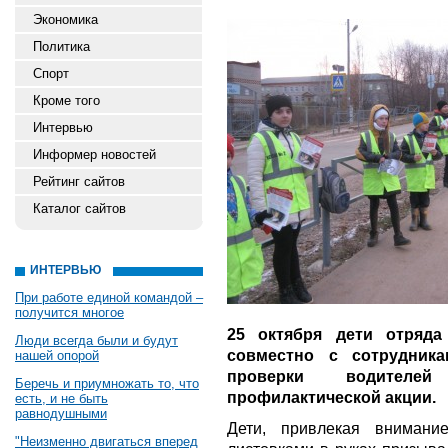
Экономика
Политика
Спорт
Кроме того
Интервью
Информер новостей
Рейтинг сайтов
Каталог сайтов
ИНТЕРВЬЮ
При работе единой командой –
получится многое
25 октября дети отря
Люди всегда были и будут
совместно с сотрудник
нашей опорой
проверки водителей
Беречь и приумножать то, что
профилактической акции.
есть, и не быть
равнодушными
Дети, привлекая внимани
"Неизменно двигаться вперед