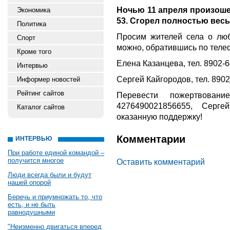
Ночью 11 апреля произошел
Экономика
53. Сгорел полностью весь 
Политика
Просим жителей села о люб
Спорт
можно, обратившись по теле
Кроме того
Елена Казанцева, тел. 8902-6
Интервью
Сергей Кайгородов, тел. 8902
Информер новостей
Рейтинг сайтов
Перевести пожертвован
4276490021856655, Серг
Каталог сайтов
оказанную поддержку!
Комментарии
ИНТЕРВЬЮ
При работе единой командой –
получится многое
Оставить комментарий
Люди всегда были и будут
нашей опорой
Беречь и приумножать то, что
есть, и не быть
равнодушными
"Неизменно двигаться вперед