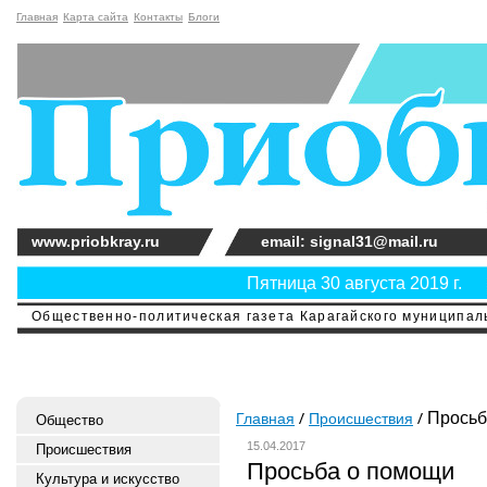
Главная
Карта сайта
Контакты
Блоги
www.priobkray.ru
email: signal31@mail.ru
Пятница 30 августа 2019 г.
Общественно-политическая газета Карагайского муниципальн
Просьб
Главная
Происшествия
Общество
15.04.2017
Происшествия
Просьба о помощи
Культура и искусство