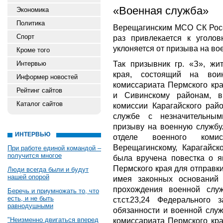
«Военная служба»
Экономика
Политика
Верещагинским МСО СК Росс
Спорт
раз привлекается к уголов
уклоняется от призыва на во
Кроме того
Так призывник гр. «З», жи
Интервью
края, состоящий на вои
Информер новостей
комиссариата Пермского кра
Рейтинг сайтов
и Сивинскому районам, 
Каталог сайтов
комиссии Карагайского рай
службе с незначительны
призыву на военную службу.
ИНТЕРВЬЮ
отделе военного коми
Верещагинскому, Карагайск
При работе единой командой –
получится многое
была вручена повестка о я
Пермского края для отправки
Люди всегда были и будут
нашей опорой
имея законных оснований
прохождения военной слу
Беречь и приумножать то, что
есть, и не быть
ст.ст.23,24 Федерально
равнодушными
обязанности и военной служ
"Неизменно двигаться вперед
комиссариата Пермского кра