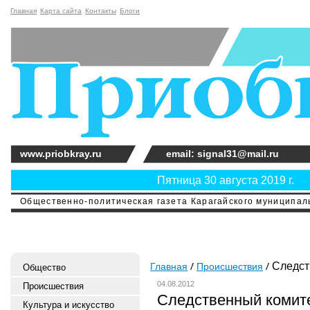
Главная
Карта сайта
Контакты
Блоги
www.priobkray.ru
email: signal31@mail.ru
Пятница 30 августа 2019 г.
Общественно-политическая газета Карагайского муниципальн
Следст
Главная
Происшествия
Общество
04.08.2012
Происшествия
Следственный комит
Культура и искусство