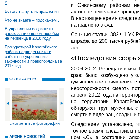
!"
и Сивинскому районам не
активное нежелание проходи
Встать на путь исправления
В настоящее время следстви
Что не знаете – подскажем…
направлено в суд.
В управлении соцзащиты
рассказали о новом пособии
Санкция статьи 382 ч.1 УК 
на первенца в 2018 году
штрафа до 200 тысяч рубле
Прокуратурой Карагайского
лет.
района подведены итоги
работы по укреплению
«Последствия ссоры
законности и правопорядка за
2017 год
30.04.2012 Верещагински
краю было возбуждено угол
ФОТОГАЛЕРЕЯ
(умышленное причинение тяж
неосторожности смерть пот
апреля 2012 года на террито
на территории Карагайс
обнаружен труп мужчины, с
смерти в виде ран, ссадин и 
смотреть все фотографии
Следствием установлено, ч
точное время следствием не
АРХИВ НОВОСТЕЙ
ном «С» в состоянии алко