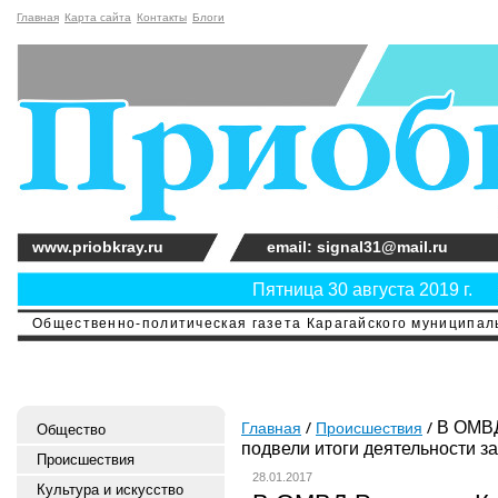
Главная
Карта сайта
Контакты
Блоги
www.priobkray.ru
email: signal31@mail.ru
Пятница 30 августа 2019 г.
Общественно-политическая газета Карагайского муниципальн
В ОМВД
Главная
Происшествия
Общество
подвели итоги деятельности за
Происшествия
28.01.2017
Культура и искусство