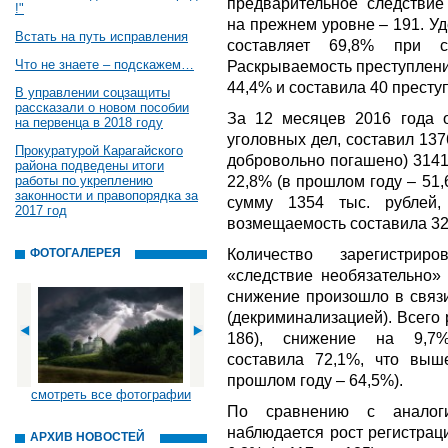
предварительное следствие 
!"
на прежнем уровне – 191. У
Встать на путь исправления
составляет 69,8% при с
Что не знаете – подскажем…
Раскрываемость преступлени
44,4% и составила 40 преступ
В управлении соцзащиты
рассказали о новом пособии
За 12 месяцев 2016 года 
на первенца в 2018 году
уголовных дел, составил 137
Прокуратурой Карагайского
добровольно погашено) 3141
района подведены итоги
22,8% (в прошлом году – 51
работы по укреплению
законности и правопорядка за
сумму 1354 тыс. рублей
2017 год
возмещаемость составила 32,
Количество зарегистрир
ФОТОГАЛЕРЕЯ
«следствие необязательно» 
снижение произошло в связи
(декриминализацией). Всего
186), снижение на 9,7%
составила 72,1%, что выш
прошлом году – 64,5%).
смотреть все фотографии
По сравнению с аналог
наблюдается рост регистрац
АРХИВ НОВОСТЕЙ