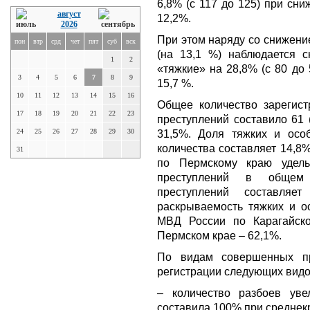
6,8% (с 117 до 125) при сн
август
12,2%.
2026
При этом наряду со снижени
пон
втр
срд
чет
пят
суб
вск
(на 13,1 %) наблюдается с
1
2
«тяжкие» на 28,8% (с 80 до
3
4
5
6
7
8
9
15,7 %.
10
11
12
13
14
15
16
Общее количество зарегист
17
18
19
20
21
22
23
преступлений составило 61 
24
25
26
27
28
29
30
31,5%. Доля тяжких и осо
количества составляет 14,8
31
по Пермскому краю удел
преступлений в общем к
преступлений составляе
раскрываемость тяжких и о
МВД России по Карагайско
Пермском крае – 62,1%.
По видам совершенных пр
регистрации следующих видо
– количество разбоев уве
составила 100% при среднек