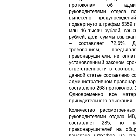
протоколам об админи
руководителями отдела п
вынесено предупреждени
подвергнуто штрафам 6359 
млн 46 тысяч рублей, взыс
рублей, доля суммы взыска
– составляет 72,6%. Да
требованиям, предъ
правонарушители, не опла
установленный законом срок
ответственности в соответс
данной статье составлено с
административном правонар
составлено 268 протоколов, 
Одновременно все мат
принудительного взыскания.
Количество рассмотренны
руководителями отдела МВ
составляет 285, по н
правонарушителей на общ
взыскано штрафов на су