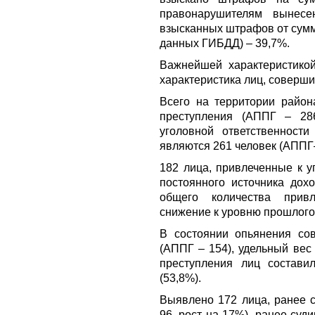
правонарушителям вынес
взысканных штрафов от сумм
данных ГИБДД) – 39,7%.
Важнейшей характеристикой
характеристика лиц, соверш
Всего на территории райо
преступления (АППГ – 28
уголовной ответственност
являются 261 человек (АППГ–
182 лица, привлеченные к у
постоянного источника дох
общего количества прив
снижение к уровню прошлого 
В состоянии опьянения со
(АППГ – 154), удельный вес
преступления лиц состав
(53,8%).
Выявлено 172 лица, ранее 
96, рост на 17%), ранее суд