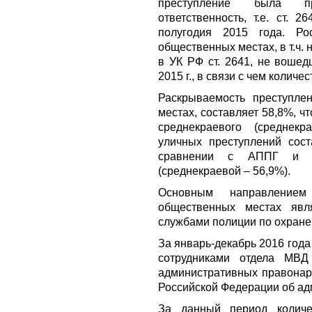
преступление была пре
ответственность, т.е. ст. 
полугодия 2015 года. Ро
общественных местах, в т.ч. 
в УК РФ ст. 2641, не вошед
2015 г., в связи с чем колич
Раскрываемость преступле
местах, составляет 58,8%, 
среднекраевого (среднек
уличных преступлений сос
сравнении с АППГ и н
(среднекраевой – 56,9%).
Основным направлением
общественных местах явл
службами полиции по охране
За январь-декабрь 2016 год
сотрудниками отдела МВД
административных правонар
Российской Федерации об а
За данный период колич