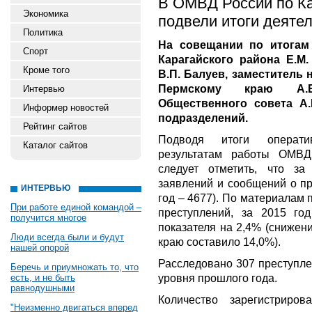
В ОМВД России по Ка
Экономика
подвели итоги деятел
Политика
На совещании по итогам
Спорт
Карагайского района Е.М
Кроме того
В.П. Балуев, заместитель
Пермскому краю А.Б.
Интервью
Общественного совета А.
Информер новостей
подразделений.
Рейтинг сайтов
Подводя итоги оператив
Каталог сайтов
результатам работы ОМВД
следует отметить, что за
заявлений и сообщений о пр
ИНТЕРВЬЮ
год – 4677). По материалам
При работе единой командой –
преступлений, за 2015 го
получится многое
показателя на 2,4% (снижен
Люди всегда были и будут
краю составило 14,0%).
нашей опорой
Расследовано 307 преступле
Беречь и приумножать то, что
уровня прошлого года.
есть, и не быть
равнодушными
Количество зарегистриро
"Неизменно двигаться вперед