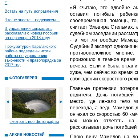
!"
«Я считаю, это вдвойне а
Встать на путь исправления
оставил погибать ребен
Что не знаете – подскажем…
своевременная помощь, то,
считает Эльвира Стельмах, 
В управлении соцзащиты
судебном заседании рассмат
рассказали о новом пособии
на первенца в 2018 году
- а мог ли вообще Мамедо
Судебный эксперт однозначно
Прокуратурой Карагайского
района подведены итоги
противоположное мнение.
работы по укреплению
произошло в темное время с
законности и правопорядка за
2017 год
вечера. Если и была ограни
хуже, чем сейчас во время 
ФОТОГАЛЕРЕЯ
соблюдении скоростного реж
Главные претензии потерпе
водителя. Дочь погибшей
место, где лежало тело м
перехода, а ведь Мамедов д
он ехал со скоростью 60 км/
как можно отлететь на 
смотреть все фотографии
рассказывает дочь погибшей
АРХИВ НОВОСТЕЙ
Свою вину Мамедов на доп