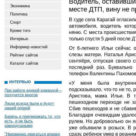
Водитель, оставивши
Экономика
месте ДТП, вину не п
Политика
В суде села Карагай огласил
Спорт
автомобиля, водитель кото
Кроме того
няню. С места происшествия
только спустя 5 дней после Д
Интервью
Информер новостей
От 6-летнего Ильи сейчас 
слезы матери. Наталья Арис
Рейтинг сайтов
сентября, отпуская своего 
Каталог сайтов
последний раз. Буквально
телефон Валентины Пахомово
ИНТЕРВЬЮ
«У меня была внутренн
подсказывало, что-то не то, 
При работе единой командой –
получится многое
Аристова, мама Ильи. В 
пешеходном переходе не з
Люди всегда были и будут
нашей опорой
Сбив пешеходов и не сбавив
Благодаря очевидцам удалос
Беречь и приумножать то, что
рулем. Но добровольно он яв
есть, и не быть
равнодушными
уже объявили в розыск. В 
сразу, ребенок умер в реаним
"Неизменно двигаться вперед