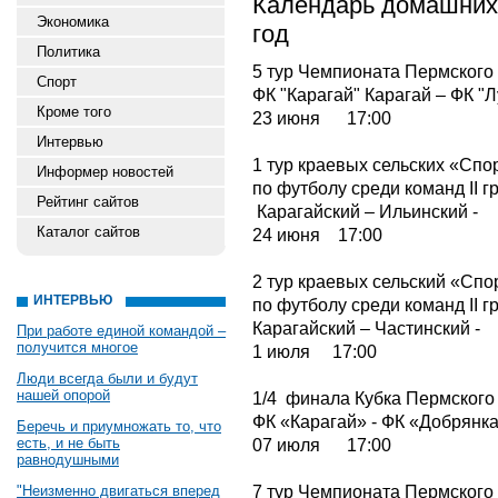
Календарь домашних 
Экономика
год
Политика
5 тур Чемпионата Пермского к
Спорт
ФК "Карагай" Карагай – ФК "Л
Кроме того
23 июня 17:00
Интервью
1 тур краевых сельских «Спо
Информер новостей
по футболу среди команд II г
Рейтинг сайтов
Карагайский – Ильинский -
Каталог сайтов
24 июня 17:00
2 тур краевых сельский «Спо
ИНТЕРВЬЮ
по футболу среди команд II г
Карагайский – Частинский -
При работе единой командой –
получится многое
1 июля 17:00
Люди всегда были и будут
нашей опорой
1/4 финала Кубка Пермского
ФК «Карагай» - ФК «Добрянка
Беречь и приумножать то, что
есть, и не быть
07 июля 17:00
равнодушными
7 тур Чемпионата Пермского к
"Неизменно двигаться вперед