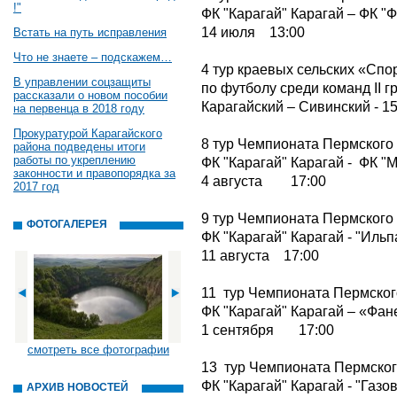
!"
ФК "Карагай" Карагай – ФК "Ф
14 июля 13:00
Встать на путь исправления
Что не знаете – подскажем…
4 тур краевых сельских «Спо
В управлении соцзащиты
по футболу среди команд II г
рассказали о новом пособии
Карагайский – Сивинский - 1
на первенца в 2018 году
Прокуратурой Карагайского
8 тур Чемпионата Пермского к
района подведены итоги
работы по укреплению
ФК "Карагай" Карагай - ФК "
законности и правопорядка за
4 августа 17:00
2017 год
9 тур Чемпионата Пермского к
ФОТОГАЛЕРЕЯ
ФК "Карагай" Карагай - "Ильп
11 августа 17:00
11 тур Чемпионата Пермского 
ФК "Карагай" Карагай – «Фан
1 сентября 17:00
смотреть все фотографии
13 тур Чемпионата Пермского 
ФК "Карагай" Карагай - "Газо
АРХИВ НОВОСТЕЙ