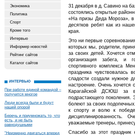
31 декабря в д. Савино на ба
Экономика
состоялись открытые район
Политика
«На призы Деда Мороза», в 
Спорт
десятков ребят как из наше
Кроме того
края.
Интервью
Это ни первые соревнования
которых мы, родители, прин
Информер новостей
за своих детей. Хочется отм
Рейтинг сайтов
организация забега, и г
Каталог сайтов
спортивного комплекса Мен
праздника чувствовалась в
сладости создали нужное д
ИНТЕРВЬЮ
настроение. Очень хочется 
При работе единой командой –
Карагайской ДСЮШ за в
получится многое
подрастающего поколения. 
Люди всегда были и будут
болеют за своих подопечных
нашей опорой
к спорту и волю к победе
Беречь и приумножать то, что
дисциплинированность. О
есть, и не быть
уважаемые тренеры, принесу
равнодушными
Спасибо за этот праздник 
"Неизменно двигаться вперед