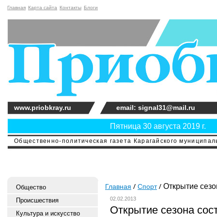
Главная
Карта сайта
Контакты
Блоги
www.priobkray.ru
email: signal31@mail.ru
Пятница 30 августа 2019 г.
Общественно-политическая газета Карагайского муниципальн
Открытие сезо
Главная
Спорт
Общество
02.02.2013
Происшествия
Открытие сезона сос
Культура и искусство