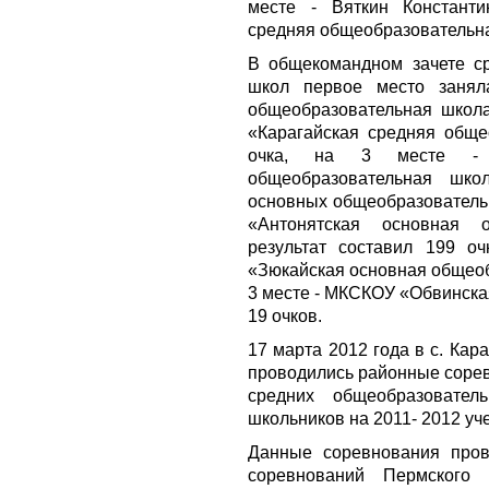
месте - Вяткин Констант
средняя общеобразовательная
В общекомандном зачете с
школ первое место заня
общеобразовательная школа
«Карагайская средняя общ
очка, на 3 месте - 
общеобразовательная шк
основных общеобразователь
«Антонятская основная 
результат составил 199 о
«Зюкайская основная общеоб
3 месте - МКСКОУ «Обвинска
19 очков.
17 марта 2012 года в с. К
проводились районные сорев
средних общеобразовате
школьников на 2011- 2012 уч
Данные соревнования пров
соревнований Пермского