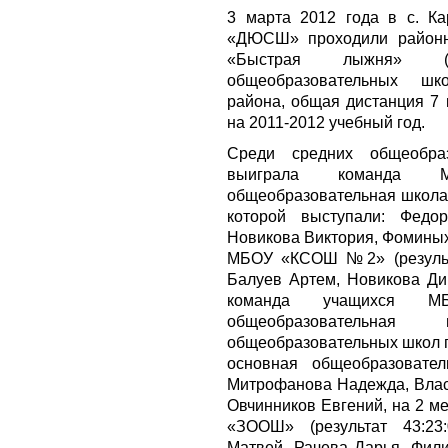
3 марта 2012 года в с. 
«ДЮСШ» проходили районн
«Быстрая лыжня» (к
общеобразовательных шк
района, общая дистанция 7 
на 2011-2012 учебный год.
Среди средних общеобра
выиграла команда М
общеобразовательная школа 
которой выступали: Федо
Новикова Виктория, Фоминых
МБОУ «КСОШ №2» (результа
Балуев Артем, Новикова Дин
команда учащихся МБ
общеобразовательна
общеобразовательных школ 
основная общеобразователь
Митрофанова Надежда, Влас
Овчинников Евгений, на 2 м
«ЗООШ» (результат 43:23
Матвей, Рачева Дарья, Фили