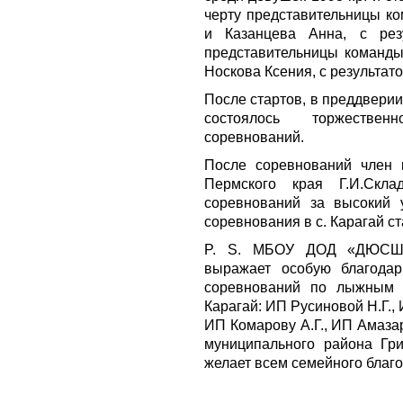
черту представительницы к
и Казанцева Анна, с рез
представительницы команды
Носкова Ксения, с результато
После стартов, в преддвери
состоялось торжествен
соревнований.
После соревнований член 
Пермского края Г.И.Скла
соревнований за высокий 
соревнования в с. Карагай с
P. S. МБОУ ДОД «ДЮСШ»,
выражает особую благода
соревнований по лыжным 
Карагай: ИП Русиновой Н.Г.,
ИП Комарову А.Г., ИП Амазар
муниципального района Гр
желает всем семейного благо