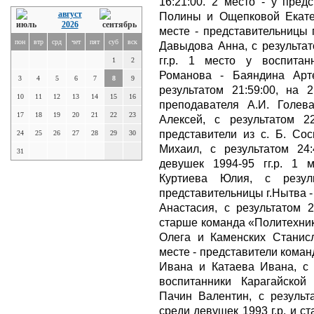
16:21:00. 2 место - у пред
август
Полины и Ощепковой Екатер
2026
месте - представительницы 
пон
втр
срд
чет
пят
суб
вск
Давыдова Анна, с результат
гг.р. 1 место у воспитан
1
2
Романова - Баяндина Арт
3
4
5
6
7
8
9
результатом 21:59:00, на 
10
11
12
13
14
15
16
преподавателя А.И. Голев
17
18
19
20
21
22
23
Алексей, с результатом 22
представители из с. Б. Со
24
25
26
27
28
29
30
Михаил, с результатом 24:
31
девушек 1994-95 гг.р. 1 
Куртиева Юлия, с резул
представительницы г.Нытва 
Анастасия, с результатом 2
старше команда «Политехник
Олега и Каменских Станисл
месте - представители коман
Ивана и Катаева Ивана, с р
воспитанники Карагайско
Пачин Валентин, с результа
среди девушек 1993 г.р. и 