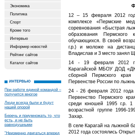
Ф
Экономика
Политика
12 – 15 февраля 2012 го
комплексе «Пермские мед
Спорт
соревнования «Быстрая лыж
Кроме того
образования Пермского
Интервью
обучающихся. В своей возра
г.р.) и моложе на дистан
Информер новостей
Владислав и 3 место занял 
Рейтинг сайтов
14 - 19 февраля 2012 г
Каталог сайтов
Карагайской МБОУ ДОД «Д
сборной Пермского края
Первенстве России по лыжны
ИНТЕРВЬЮ
При работе единой командой –
24 - 26 февраля 2012 года
получится многое
Первенство Пермского края 
Люди всегда были и будут
среди юношей 1995 г.р. 1
нашей опорой
возрастной группе 1996-19
Беречь и приумножать то, что
Захар.
есть, и не быть
равнодушными
В селе Карагай на лыжной
2012 года состоялись Откры
"Неизменно двигаться вперед