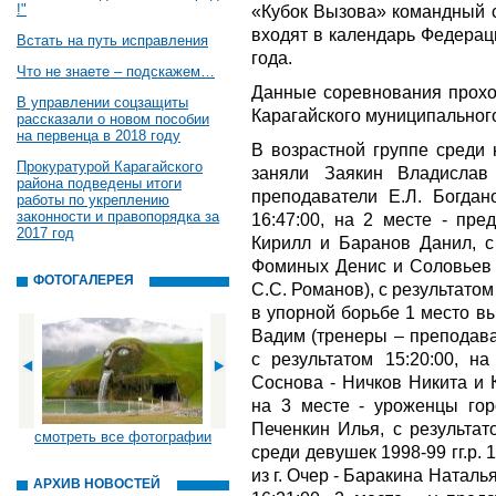
!"
«Кубок Вызова» командный с
входят в календарь Федерац
Встать на путь исправления
года.
Что не знаете – подскажем…
Данные соревнования прохо
В управлении соцзащиты
Карагайского муниципальног
рассказали о новом пособии
на первенца в 2018 году
В возрастной группе среди 
Прокуратурой Карагайского
заняли Заякин Владисла
района подведены итоги
преподаватели Е.Л. Богдан
работы по укреплению
законности и правопорядка за
16:47:00, на 2 месте - пре
2017 год
Кирилл и Баранов Данил, с 
Фоминых Денис и Соловьев 
ФОТОГАЛЕРЕЯ
С.С. Романов), с результатом
в упорной борьбе 1 место 
Вадим (тренеры – преподава
с результатом 15:20:00, на
Соснова - Ничков Никита и К
на 3 месте - уроженцы го
Печенкин Илья, с результат
смотреть все фотографии
среди девушек 1998-99 гг.р.
из г. Очер - Баракина Натал
АРХИВ НОВОСТЕЙ