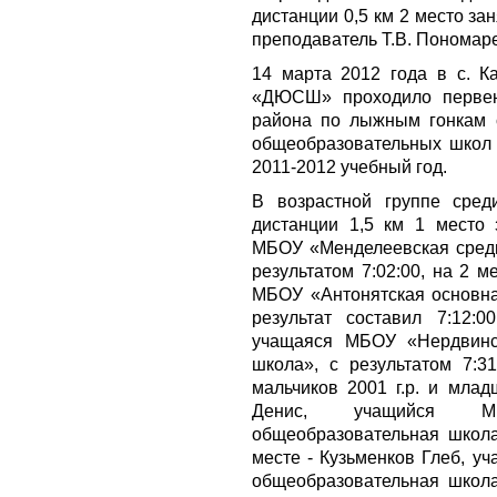
дистанции 0,5 км 2 место з
преподаватель Т.В. Пономаре
14 марта 2012 года в с. 
«ДЮСШ» проходило первенс
района по лыжным гонкам 
общеобразовательных школ 
2011-2012 учебный год.
В возрастной группе сред
дистанции 1,5 км 1 место
МБОУ «Менделеевская средн
результатом 7:02:00, на 2 
МБОУ «Антонятская основна
результат составил 7:12:
учащаяся МБОУ «Нердвинс
школа», с результатом 7:31
мальчиков 2001 г.р. и мла
Денис, учащийся МБ
общеобразовательная школа
месте - Кузьменков Глеб, у
общеобразовательная школа